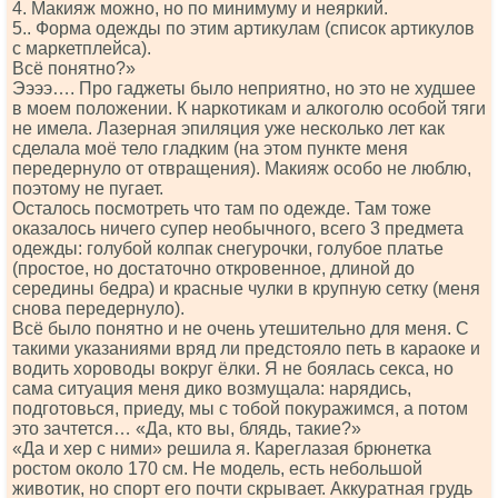
4. Макияж можно, но по минимуму и неяркий.
5.. Форма одежды по этим артикулам (список артикулов
с маркетплейса).
Всё понятно?»
Ээээ…. Про гаджеты было неприятно, но это не худшее
в моем положении. К наркотикам и алкоголю особой тяги
не имела. Лазерная эпиляция уже несколько лет как
сделала моё тело гладким (на этом пункте меня
передернуло от отвращения). Макияж особо не люблю,
поэтому не пугает.
Осталось посмотреть что там по одежде. Там тоже
оказалось ничего супер необычного, всего 3 предмета
одежды: голубой колпак снегурочки, голубое платье
(простое, но достаточно откровенное, длиной до
середины бедра) и красные чулки в крупную сетку (меня
снова передернуло).
Всё было понятно и не очень утешительно для меня. С
такими указаниями вряд ли предстояло петь в караоке и
водить хороводы вокруг ёлки. Я не боялась секса, но
сама ситуация меня дико возмущала: нарядись,
подготовься, приеду, мы с тобой покуражимся, а потом
это зачтется… «Да, кто вы, блядь, такие?»
«Да и хер с ними» решила я. Кареглазая брюнетка
ростом около 170 см. Не модель, есть небольшой
животик, но спорт его почти скрывает. Аккуратная грудь