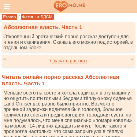
/
Eromo
Фетиш и БДСМ
Абсолютная власть. Часть 1
Откровенный эротический порно рассказ доступен для
чтения и скачивания. Скачать его можно под историей, в
отдельном блоке.
Скачать рассказ
Читать онлайн порно рассказ Абсолютная
власть. Часть 1
Меньше всего на свете я хотела садиться в эту машину,
но ощутить почти голыми бёдрами тёплую кожу сиденья
Lаnd Сruisеr всё равно было приятно. Возможно
причиной задержки водителя был гололед, большое
количество снега и предновогодняя городская суета, но
мне подумалось, что меня специально «помариновали»
на морозе -14 лишних двадцать минут. После такого я
продрогла настолько, что сама запрыгнула в тёплую
машину. На заднем сиденье рядом оказался мужик,