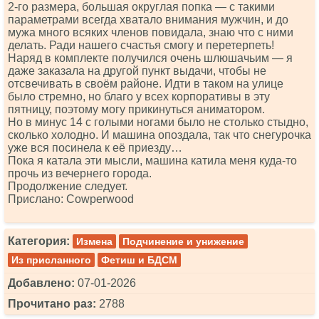
2-го размера, большая округлая попка — с такими
параметрами всегда хватало внимания мужчин, и до
мужа много всяких членов повидала, знаю что с ними
делать. Ради нашего счастья смогу и перетерпеть!
Наряд в комплекте получился очень шлюшачьим — я
даже заказала на другой пункт выдачи, чтобы не
отсвечивать в своём районе. Идти в таком на улице
было стремно, но благо у всех корпоративы в эту
пятницу, поэтому могу прикинуться аниматором.
Но в минус 14 с голыми ногами было не столько стыдно,
сколько холодно. И машина опоздала, так что снегурочка
уже вся посинела к её приезду…
Пока я катала эти мысли, машина катила меня куда-то
прочь из вечернего города.
Продолжение следует.
Прислано: Соwреrwооd
Категория:
Измена
Подчинение и унижение
Из присланного
Фетиш и БДСМ
Добавлено:
07-01-2026
Прочитано раз:
2788