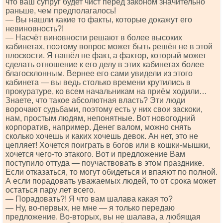
что ваш супруг будет чист перед законом значительно
раньше, чем предполагалось!
— Вы нашли какие то факты, которые докажут его
невиновность?!
— Насчёт виновности решают в более высоких
кабинетах, поэтому вопрос может быть решён не в этой
плоскости. Я нашёл не факт, а фактор, который может
сделать отношение к его делу в этих кабинетах более
благосклонным. Вернее его сами увидели из этого
кабинета — вы ведь столько времени крутились в
прокуратуре, ко всем начальникам на приём ходили…
Знаете, что такое абсолютная власть? Эти люди
ворочают судьбами, поэтому есть у них свои заскоки,
нам, простым людям, непонятные. Вот новогодний
корпоратив, например. Денег валом, можно снять
сколько хочешь и каких хочешь девок. Ан нет, это не
цепляет! Хочется поиграть в богов или в кошки-мышки,
хочется чего-то этакого. Вот и предложение Вам
поступило оттуда — поучаствовать в этом празднике.
Если отказаться, то могут обидеться и впаяют по полной.
А если порадовать уважаемых людей, то от срока может
остаться пару лет всего.
— Порадовать?! Я что вам шалава какая то?
— Ну, во-первых, не мне — я только передаю
предложение. Во-вторых, вы не шалава, а любящая