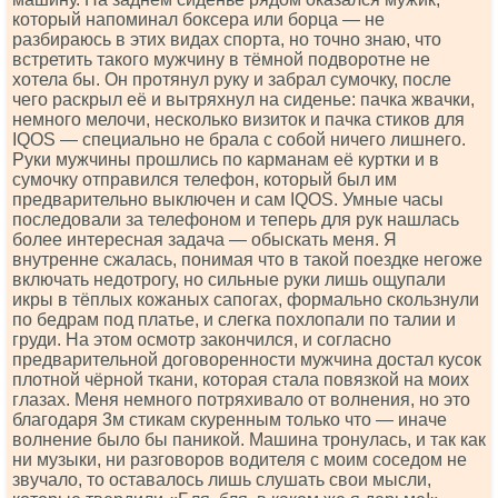
который напоминал боксера или борца — не
разбираюсь в этих видах спорта, но точно знаю, что
встретить такого мужчину в тёмной подворотне не
хотела бы. Он протянул руку и забрал сумочку, после
чего раскрыл её и вытряхнул на сиденье: пачка жвачки,
немного мелочи, несколько визиток и пачка стиков для
IQОS — специально не брала с собой ничего лишнего.
Руки мужчины прошлись по карманам её куртки и в
сумочку отправился телефон, который был им
предварительно выключен и сам IQОS. Умные часы
последовали за телефоном и теперь для рук нашлась
более интересная задача — обыскать меня. Я
внутренне сжалась, понимая что в такой поездке негоже
включать недотрогу, но сильные руки лишь ощупали
икры в тёплых кожаных сапогах, формально скользнули
по бедрам под платье, и слегка похлопали по талии и
груди. На этом осмотр закончился, и согласно
предварительной договоренности мужчина достал кусок
плотной чёрной ткани, которая стала повязкой на моих
глазах. Меня немного потряхивало от волнения, но это
благодаря 3м стикам скуренным только что — иначе
волнение было бы паникой. Машина тронулась, и так как
ни музыки, ни разговоров водителя с моим соседом не
звучало, то оставалось лишь слушать свои мысли,