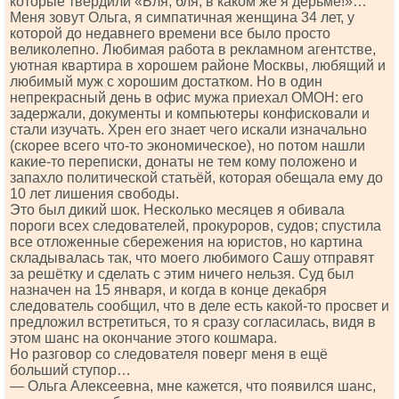
которые твердили «Бля, бля, в каком же я дерьме!»…
Меня зовут Ольга, я симпатичная женщина 34 лет, у
которой до недавнего времени все было просто
великолепно. Любимая работа в рекламном агентстве,
уютная квартира в хорошем районе Москвы, любящий и
любимый муж с хорошим достатком. Но в один
непрекрасный день в офис мужа приехал ОМОН: его
задержали, документы и компьютеры конфисковали и
стали изучать. Хрен его знает чего искали изначально
(скорее всего что-то экономическое), но потом нашли
какие-то переписки, донаты не тем кому положено и
запахло политической статьёй, которая обещала ему до
10 лет лишения свободы.
Это был дикий шок. Несколько месяцев я обивала
пороги всех следователей, прокуроров, судов; спустила
все отложенные сбережения на юристов, но картина
складывалась так, что моего любимого Сашу отправят
за решётку и сделать с этим ничего нельзя. Суд был
назначен на 15 января, и когда в конце декабря
следователь сообщил, что в деле есть какой-то просвет и
предложил встретиться, то я сразу согласилась, видя в
этом шанс на окончание этого кошмара.
Но разговор со следователя поверг меня в ещё
больший ступор…
— Ольга Алексеевна, мне кажется, что появился шанс,