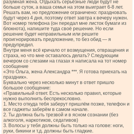
разумная жена. Отдыхать серьёзные люди будут не
больше суток, а ваша семья на этом выиграет 6-8 лет.
Решать вам, но предложение ограничено: праздновать
будут через 4 дня, поэтому ответ завтра к вечеру нужен.
Вот номер телефона (он передал мне листок бумаги из
блокнота), напишите туда своё решение. Но если
решение будет неправильным или решите
проигнорировать предложение, то без обид — я
предупредил.
Внутри меня всё кричало от возмущения, отвращения и
страха, но что мне оставалось делать? Следующим
вечером со слезами на глазах я написала на тот номер
сообщение
«Это Ольга, жена Александра ***. Я готова приехать на
праздник».
Буквально через несколько минут в ответ пришло
большое сообщение:
«Правильный ответ. Есть несколько правил, которые
нужно выполнить беспрекословно.
1. Место откуда тебя заберут пришлём позже, телефон и
все гаджеты заберём в самом начале.
2. Ты должна быть трезвой и в ясном сознании (без
алкоголя, наркотиков, седативов)
3. Волосы у тебя должны быть только на голове: ноги,
руки, бикини и т.д. должны быть гладкие.