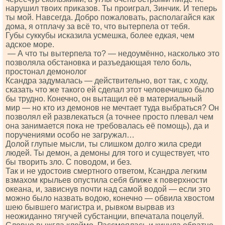
нарушил твоих приказов. Ты проиграл, Зинчик. И теперь
ты мой. Навсегда. Добро пожаловать, располагайся как
дома, я отплачу за всё то, что вытерпела от тебя.
Губы суккубы исказила усмешка, более едкая, чем
адское море.
— А что ты вытерпела то? — недоумённо, насколько это
позволяла обстановка и разъедающая тело боль,
простонал демонолог
Ксандра задумалась — действительно, вот так, с ходу,
сказать что же такого ей сделал этот человечишко было
бы трудно. Конечно, он вытащил её в материальный
мир — но кто из демонов не мечтает туда выбраться? Он
позволял ей развлекаться (а точнее просто плевал чем
она занимается пока не требовалась её помощь), да и
поручениями особо не загружал…
Долой глупые мысли, ты слишком долго жила среди
людей. Ты демон, а демоны для того и существует, что
бы творить зло. С поводом, и без.
Так и не удостоив смертного ответом, Ксандра легким
взмахом крыльев опустила себя ближе к поверхности
океана, и, зависнув почти над самой водой — если это
можно было назвать водою, конечно — обвила хвостом
шею бывшего магистра и, рывком вырвав из
неожиданно тягучей субстанции, впечатала поцелуй.