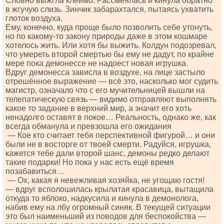
Словно выжгла клеймо. Рассмеялась и кинула обратно
в жгучую слизь. Зинчик забарахтался, пытаясь ухватить
глоток воздуха.
Ему, конечно, куда проще было позволить себе утонуть,
но по какому-то закону природы даже в этом кошмаре
хотелось жить. Или хотя бы выжить. Колдун подозревал,
что умереть второй смертью бы ему не дадут, по крайне
мере пока демонессе не надоест новая игрушка.
Вдруг демонесса зависла в воздухе, на лице застыло
отрешённое выражение — всё это, насколько мог судить
магистр, означало что с его мучительницей вышли на
телепатическую связь — видимо отправляют выполнять
какое то задание в верхний мир, а значит его хоть
ненадолго оставят в покое… Реальность, однако же, как
всегда обманула и превзошла его ожидания
— Кое кто считает тебя перспективной фигурой… и они
были не в восторге от твоей смерти. Радуйся, игрушка,
кажется тебе дали второй шанс, демоны редко делают
такие подарки! Но пока у нас есть ещё время
позабавиться…
— Ох, какая я невежливая хозяйка, не угощаю гостя!
— вдруг всполошилась крылатая красавица, вытащила
откуда то яблоко, надкусила и кинула в демонолога,
набив ему на лбу огромный синяк. В текущей ситуации
это был наименьший из поводов для беспокойства —