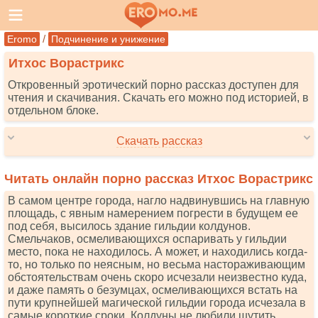
/
Eromo
Подчинение и унижение
Итхос Ворастрикс
Откровенный эротический порно рассказ доступен для
чтения и скачивания. Скачать его можно под историей, в
отдельном блоке.
Скачать рассказ
Читать онлайн порно рассказ Итхос Ворастрикс
В самом центре города, нагло надвинувшись на главную
площадь, с явным намерением погрести в будущем ее
под себя, высилось здание гильдии колдунов.
Смельчаков, осмеливающихся оспаривать у гильдии
место, пока не находилось. А может, и находились когда-
то, но только по неясным, но весьма настораживающим
обстоятельствам очень скоро исчезали неизвестно куда,
и даже память о безумцах, осмеливающихся встать на
пути крупнейшей магической гильдии города исчезала в
самые короткие сроки. Колдуны не любили шутить,