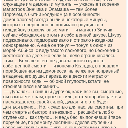
служащие им демоны и мутанты — ужасные творения
магистров Зинчика и Эламаша — тем более.
Впрочем, в бытии колдуном (а в особенности
демонологом) всегда были и некоторые минусы,
которых совершенно не понимают рвущиеся в
гильдейскую школу юные маги — и магистр Зинчик
сейчас убеждался в этом на собственной шкуре. Шкуру
поджаривало, подмораживало и стирало наждаком
одновременно. А ещё он тонул — тонул в одном из
морей Аббиса, с виду такого ласкового, но бесконечно
жестокого на деле. Но если бы дело ограничивалось
этим… Больше всего не давала покоя глупость
собственной смерти — и конечно Ксандра, в прошлом
порабощённая им демонесса, ныне же полноправный
владелец его души, парившая в десяти метрах от
поверхности воды — об оной глупости, кстати, не
стеснявшаяся напомнить.
— Дурачок… наивный дурачок, как и все вы, смертные,
вы взываете к нам, прося о силе, потом порабощаете и
наслаждаетесь своей силой, думая, что это будет
длиться вечно… Но, к счастью для нас, вы смертны, при
чем смертны быстро и внезапно… расшибить лоб о
ступеньки… как глупо… и ведь бес, выполнявший твоё
поручение, по ремонту лестницы сделав ступеньки
чересчур скользкими, а углы очень острыми нигде не