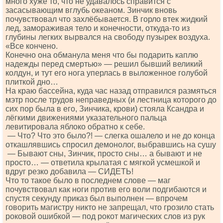
много хуже то, что не удавалось справится с
засасывающим вглубь океаном. Зинчик вновь
почувствовал что захлёбывается. В горло втек жидкий
лед, замораживая тело и конечности, откуда-то из
глубины легких вырвался на свободу пузырек воздуха.
«Все кончено.
Конечно она обманула меня что бы подарить каплю
надежды перед смертью» — решил бывший великий
колдун, и тут его нога уперлась в выложенное голубой
плиткой дно…
На краю бассейна, куда час назад отправился размяться
мэтр после трудов неправедных (и лестница которого до
сих пор была в его, Зинчика, крови) стояла Ксандра и
лёгкими движениями указательного пальца
левитировала яблоко обратно к себе.
— Что? Что это было?! — слегка ошалело и не до конца
откашлявшись спросил демонолог, выбравшись на сушу
— Бывают сны, Зинчик, просто сны… а бывают и не
просто… — ответила крылатая с мягкой усмешкой и
вдруг резко добавила — СИДЕТЬ!
Что то такое было в последнем слове — маг
почувствовал как ноги против его воли подгибаются и
спустя секунду приказ был выполнен — впрочем
говорить магистру никто не запрещал, что грозило стать
роковой ошибкой — под рокот магических слов из рук