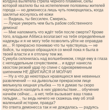
колдуна вылетела стрела чёрного пламени, силы
которой хватило бы на испепеление половины жителей
города — но демонесса лишь чуть поморщилась, когда
заклятье коснулось её кожи
— Видишь, ты бессилен. Смирись.
— Лучше умереть чем быть рабом собственного
демона!
— Мне напомнить что ждёт тебя после смерти? Кроме
того, владыки Аббиса возлагают на тебя определённые
надежды и я не могу тебе позволить уйти не оправдав
их… Я прекрасно понимаю что ты чувствуешь — не
бойся, ты хорошо обращался со мной пока я была в
твоей власти и я отплачу тем же.
Суккуба склонилась над волшебником, глядя ему в глаза
с неподдельным сочувствием… и вдруг нанесла
хвостом резкий удар по спине с одновременным
шипением НЕ ДВИГАЙСЯ И МОЛЧИ!
— Ну а что до некоторых нравящихся мне невинных
развлечений — на дьявольски прекрасном лице
мелькнула хищная улыбка — то я думаю ты скоро
научишься находить в них удовольствие… обучение
начнём сейчас… а нет, тебя вызывает ваш глава
гильдии… ты ведь ничего не скажешь ему об этой
маленькой истории, правда?
Но ответа демонесса так и не дождалась — радуясь