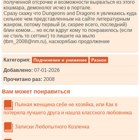
полученной отсрочке и возможности вырваться из этого
кошмара, демонолог исчез в портале.
Сразу скажу что Dungеоns аnd Drаgоns я увлекаюсь куда
сильнее чем представленным на сайте литературным
жанром, потому первый (и, скорее всего, последний)
блин комом… но если вдруг кому то понравилось (если
не стиль то сеттинг) то пишите на мыло
(tbm_2008@nm.ru), наскорябаю продолжение
Категория:
Подчинение и унижение
Разное
Добавлено:
07-01-2026
Прочитано раз:
2008
Вам может понравиться
Пьяная женщина себе не хозяйка, или Как я
потеряла лучшего друга и нашла классного любовника
Записки Любопытного Козленка