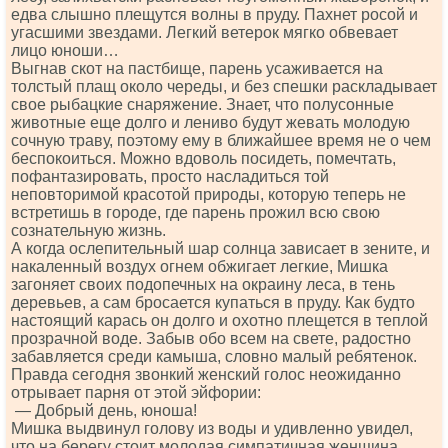
едва слышно плещутся волны в пруду. Пахнет росой и
угасшими звездами. Легкий ветерок мягко обвевает
лицо юноши…
Выгнав скот на пастбище, парень усаживается на
толстый плащ около череды, и без спешки раскладывает
свое рыбацкие снаряжение. Знает, что полусонные
животные еще долго и лениво будут жевать молодую
сочную траву, поэтому ему в ближайшее время не о чем
беспокоиться. Можно вдоволь посидеть, помечтать,
пофантазировать, просто насладиться той
неповторимой красотой природы, которую теперь не
встретишь в городе, где парень прожил всю свою
сознательную жизнь.
А когда ослепительный шар солнца зависает в зените, и
накаленный воздух огнем обжигает легкие, Мишка
загоняет своих подопечных на окраину леса, в тень
деревьев, а сам бросается купаться в пруду. Как будто
настоящий карась он долго и охотно плещется в теплой
прозрачной воде. Забыв обо всем на свете, радостно
забавляется среди камыша, словно малый ребятенок.
Правда сегодня звонкий женский голос неожиданно
отрывает парня от этой эйфории:
— Добрый день, юноша!
Мишка выдвинул голову из воды и удивленно увидел,
что на берегу стоит молодая симпатичная женщина.