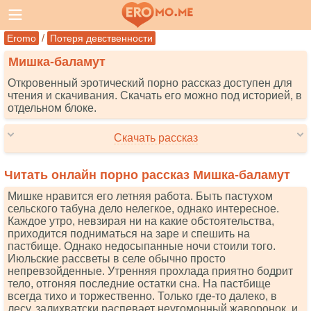
/
Eromo
Потеря девственности
Мишка-баламут
Откровенный эротический порно рассказ доступен для
чтения и скачивания. Скачать его можно под историей, в
отдельном блоке.
Скачать рассказ
Читать онлайн порно рассказ Мишка-баламут
Мишке нравится его летняя работа. Быть пастухом
сельского табуна дело нелегкое, однако интересное.
Каждое утро, невзирая ни на какие обстоятельства,
приходится подниматься на заре и спешить на
пастбище. Однако недосыпанные ночи стоили того.
Июльские рассветы в селе обычно просто
непревзойденные. Утренняя прохлада приятно бодрит
тело, отгоняя последние остатки сна. На пастбище
всегда тихо и торжественно. Только где-то далеко, в
лесу, залихватски распевает неугомонный жаворонок, и