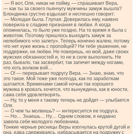
— Я вот, Оля, никак не пойму, — спрашивает Вера,
— как ты за своего пьянчугу мужчины замуж вышла?
Блондинка грустно вздыхает и неспешно говорит:
— Молодая была. Глупая. Доверилась ему, наивно
поверила в сладкие признания в любви. А когда
опомнилась, то было уже поздно. На то время я была с
животом. Поэтому пришлось выходить замуж за
нелюбимого «по залету». Теперь конечно жалею, потому
что нет хуже жизнь с пропойцей? Ни тебе уважения, ни
поддержки, ни любви. Не поверишь, но мой, даже своих
мужских обязанностей и, то не в силе выполнить. Не
раз, бывало, так засвербит, так запечет между ногами,
что хоть волком вой…
— О! — перерывает подругу Вера. — Знаю, знаю, что
это такое. Мой тоже уже полгода, как по заработкам
шатается. Временами самой ночью так хорошего
мужика в кровать хочется, что вынуждена, как в юности,
сама себя удовлетворять.
— Ну, то у меня к такому теперь не дойдет — улыбается
Оля.
— О чем ты молвишь? — интересуется ее подруга.
— Но… Знаешь… Ну… Одним словом, я недавно
завела себе молодого любовника.
Тонкие черные ресницы Веры изогнулась крутой дугой и
она, едва сдерживаясь, набрасывается на подружку с