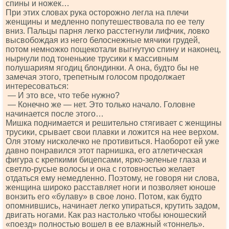
спины и ножек…
При этих словах рука осторожно легла на плечи
женщины и медленно попутешествовала по ее телу
вниз. Пальцы парня легко расстегнули лифчик, ловко
высвобождая из него белоснежные мячики грудей,
потом немножко пощекотали выгнутую спину и наконец,
нырнули под тоненькие трусики к массивным
полушариям ягодиц блондинки. А она, будто бы не
замечая этого, трепетным голосом продолжает
интересоваться:
— И это все, что тебе нужно?
— Конечно же — нет. Это только начало. Головне
начинается после этого…
Мишка поднимается и решительно стягивает с женщины
трусики, срывает свои плавки и ложится на нее верхом.
Оля этому нисколечко не противиться. Наоборот ей уже
давно понравился этот парнишка, его атлетическая
фигура с крепкими бицепсами, ярко-зеленые глаза и
светло-русые волосы и она с готовностью желает
отдаться ему немедленно. Поэтому, не говоря ни слова,
женщина широко расставляет ноги и позволяет юноше
вонзить его «булаву» в свое лоно. Потом, как будто
опомнившись, начинает легко упираться, крутить задом,
двигать ногами. Как раз настолько чтобы юношеский
«поезд» полностью вошел в ее влажный «тоннель».