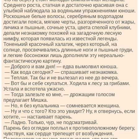
Среднего роста, статная и достаточно красивая она с
улыбкой наблюдала за водяными упражнениями юноши.
Роскошные белые волосы, серебряным водопадом
достигали пояса, мягкие черты, разгоряченного от жары,
личика и пышные, сочные уста, цвета спелой клубники,
делали незнакомку похожей на загадочную лесную
нимфу, которая появилась из известной легенды.
Тоненький красочный халатик, через который, на
солнце, просвечивались длинные ноги и пышные груди,
и легкие босоножки лишь дополняли эту нереально-
фантастическую картину.
— Доброго и вам дня! — едва вымолвил юноша.
— Как вода сегодня? — спрашивает незнакомка.
— Теплая. Так бы и не вылезал из нее до вечера.
— Вот бы и себе скупаться. Ходила к лесу за грибами.
Устала и вспотела ужасно.
— Тогда залезьте ко мне, — дрожащим голосом
предлагает Мишка.
— Но, я без купальника — сомневается женщина.
— Ну и что с того? Кто это увидит? Ну, я отвернусь, если
хотите, — настаивает парень.
— Ладно. Только, чур, не подсматривай.
Парень без оглядки поплыл к противоположному берегу,
чувствуя, как сердце трепещет от возбуждения.