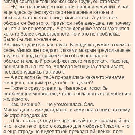
взгляд соблазнительной женской груди, он отвечает:
— Ну, вот например отношения парня и девушки. У вас
еще здесь существуют свои неписаные законы и
обычаи, которых вы придерживаетесь. А у нас все
обходится без этого. Нравится тебе девушка, так почему
бы ее и не поцеловать. А если девушке затем захочется
чего-то более существенного, то и это не проблема.
Было бы лишь желание…
Возникает длительная пауза. Блондинка думает о чем-то
свое. Мишка же поедает глазами мокрый треугольник ее
трусиков, под которыми четко обрисовывается
обольстительный рельеф женского «персика». Наконец
решившись на что-то, молодая женщина спрашивает,
перевернувшись на живот:
— А вот, если бы тебе понравилась какая-то женатая
женщина, например я, чтобы ты делал?
— Тяжело сразу ответить. Наверное, искал бы
подходящее мгновение, чтобы соблазнить ее и добиться
желаемого.
— Как, именно? — не угомонялась Оля.
Мишка давно уже догадался, к чему она клонит, поэтому
быстро продолжил:
— Я бы сказал, что у нее чрезвычайно сексуальный вид.
Что такое тело просто создано для любовной ласки. Что
я еще отроду не видел такой прекрасной шейки, плеч,