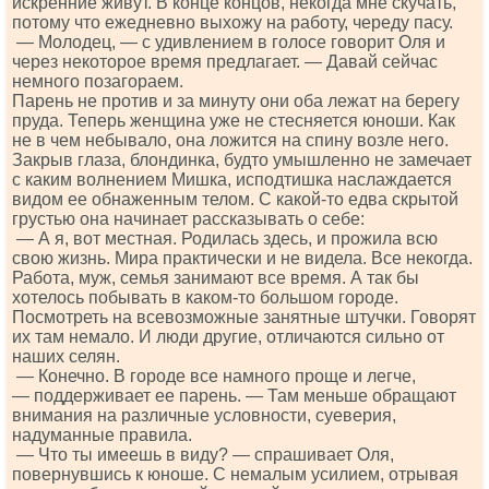
искренние живут. В конце концов, некогда мне скучать,
потому что ежедневно выхожу на работу, череду пасу.
— Молодец, — с удивлением в голосе говорит Оля и
через некоторое время предлагает. — Давай сейчас
немного позагораем.
Парень не против и за минуту они оба лежат на берегу
пруда. Теперь женщина уже не стесняется юноши. Как
не в чем небывало, она ложится на спину возле него.
Закрыв глаза, блондинка, будто умышленно не замечает
с каким волнением Мишка, исподтишка наслаждается
видом ее обнаженным телом. С какой-то едва скрытой
грустью она начинает рассказывать о себе:
— А я, вот местная. Родилась здесь, и прожила всю
свою жизнь. Мира практически и не видела. Все некогда.
Работа, муж, семья занимают все время. А так бы
хотелось побывать в каком-то большом городе.
Посмотреть на всевозможные занятные штучки. Говорят
их там немало. И люди другие, отличаются сильно от
наших селян.
— Конечно. В городе все намного проще и легче,
— поддерживает ее парень. — Там меньше обращают
внимания на различные условности, суеверия,
надуманные правила.
— Что ты имеешь в виду? — спрашивает Оля,
повернувшись к юноше. С немалым усилием, отрывая