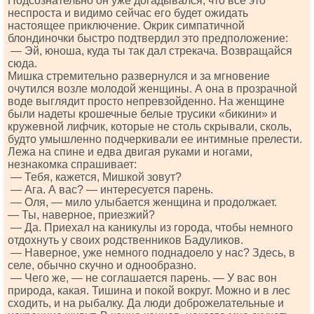
Подсознательно он уже догадывался, что все это
неспроста и видимо сейчас его будет ожидать
настоящее приключение. Окрик симпатичной
блондиночки быстро подтвердил это предположение:
— Эй, юноша, куда ты так дал стрекача. Возвращайся
сюда.
Мишка стремительно развернулся и за мгновение
очутился возле молодой женщины. А она в прозрачной
воде выглядит просто непревзойденно. На женщине
были надеты крошечные белые трусики «бикини» и
кружевной лифчик, которые не столь скрывали, сколь,
будто умышленно подчеркивали ее интимные прелести.
Лежа на спине и едва двигая руками и ногами,
незнакомка спрашивает:
— Тебя, кажется, Мишкой зовут?
— Ага. А вас? — интересуется парень.
— Оля, — мило улыбается женщина и продолжает.
— Ты, наверное, приезжий?
— Да. Приехал на каникулы из города, чтобы немного
отдохнуть у своих родственников Бадуликов.
— Наверное, уже немного поднадоело у нас? Здесь, в
селе, обычно скучно и однообразно.
— Чего же, — не соглашается парень. — У вас вон
природа, какая. Тишина и покой вокруг. Можно и в лес
сходить, и на рыбалку. Да люди доброжелательные и