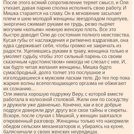
После этого всякий сопротивление теряет смысл, и Оля
утихает, давая парню сполна исполнить свою работу. И
Мишка старается на славу. Он в мгновение засыпает
плечи и шею молодой женщины звездопадом поцелуев,
энергично сжимает руками ее грудь, резко пыряет
могучим «копьем» нежную женскую плоть. Все это
быстро доводит Олю до состояния полного неистовства.
Кусая губы от наслаждения и ритмично вздрагивая, она
едва сдерживает себя, чтобы громко не закричать из
радости. Уцепившись руками в траву, женщина только и
умоляет судьбу, чтобы этот сильный парень со своим
сказочным «достоинством» никогда не слезал с нее. И,
как будто читая желания женщины, Мишка будто
сумасбродный, долго толчет это послушное и
изголодавшееся к мужским ласкам тело. До тех пор пока
жаркие волны всепоглощающего оргазма не обжигают
их сознанию…
Оля имела хорошую подружку Веру, с которой вместе
работала в колхозной столовой. Жили они по соседству
и дружили уже давненько. Конечно, как и все добрые
подруги доверяли друг другу все свои тайны и секреты.
Вскоре, после случая с Мишкой, у женщин завязался
откровенный разговор. Женщины только что накормили
обедом сельских механизаторов и, убираясь на кухне,
балясничали о своих женских неурядицах.