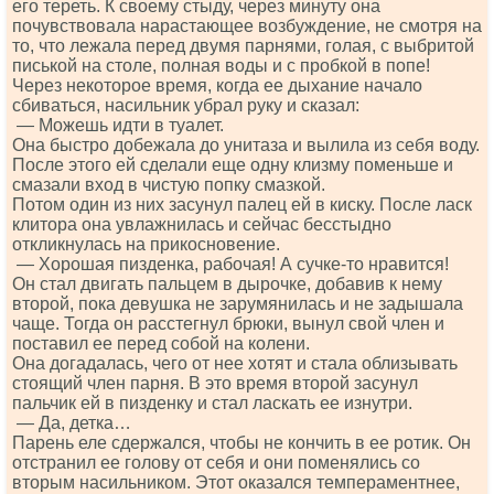
его тереть. К своему стыду, через минуту она
почувствовала нарастающее возбуждение, не смотря на
то, что лежала перед двумя парнями, голая, с выбритой
писькой на столе, полная воды и с пробкой в попе!
Через некоторое время, когда ее дыхание начало
сбиваться, насильник убрал руку и сказал:
— Можешь идти в туалет.
Она быстро добежала до унитаза и вылила из себя воду.
После этого ей сделали еще одну клизму поменьше и
смазали вход в чистую попку смазкой.
Потом один из них засунул палец ей в киску. После ласк
клитора она увлажнилась и сейчас бесстыдно
откликнулась на прикосновение.
— Хорошая пизденка, рабочая! А сучке-то нравится!
Он стал двигать пальцем в дырочке, добавив к нему
второй, пока девушка не зарумянилась и не задышала
чаще. Тогда он расстегнул брюки, вынул свой член и
поставил ее перед собой на колени.
Она догадалась, чего от нее хотят и стала облизывать
стоящий член парня. В это время второй засунул
пальчик ей в пизденку и стал ласкать ее изнутри.
— Да, детка…
Парень еле сдержался, чтобы не кончить в ее ротик. Он
отстранил ее голову от себя и они поменялись со
вторым насильником. Этот оказался темпераментнее,