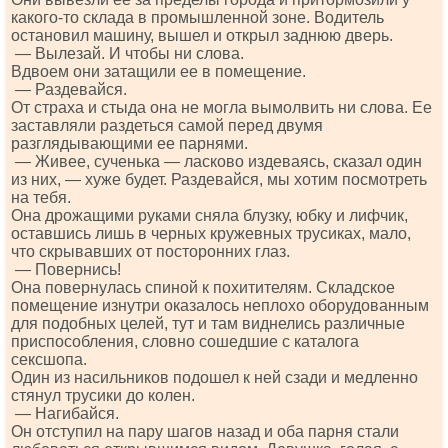
какого-то склада в промышленной зоне. Водитель
остановил машину, вышел и открыл заднюю дверь.
— Вылезай. И чтобы ни слова.
Вдвоем они затащили ее в помещение.
— Раздевайся.
От страха и стыда она не могла вымолвить ни слова. Ее
заставляли раздеться самой перед двумя
разглядывающими ее парнями.
— Живее, сученька — ласково издеваясь, сказал один
из них, — хуже будет. Раздевайся, мы хотим посмотреть
на тебя.
Она дрожащими руками сняла блузку, юбку и лифчик,
оставшись лишь в черных кружевных трусиках, мало,
что скрывавших от посторонних глаз.
— Повернись!
Она повернулась спиной к похитителям. Складское
помещение изнутри оказалось неплохо оборудованным
для подобных целей, тут и там виднелись различные
приспособления, словно сошедшие с каталога
сексшопа.
Один из насильников подошел к ней сзади и медленно
стянул трусики до колен.
— Нагибайся.
Он отступил на пару шагов назад и оба парня стали