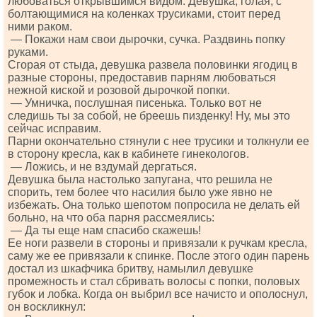
любоваться открывшимся видом. Девушка, голая, с
болтающимися на коленках трусиками, стоит перед
ними раком.
— Покажи нам свои дырочки, сучка. Раздвинь попку
руками.
Сгорая от стыда, девушка развела половинки ягодиц в
разные стороны, предоставив парням любоваться
нежной киской и розовой дырочкой попки.
— Умничка, послушная писенька. Только вот не
следишь ты за собой, не бреешь пизденку! Ну, мы это
сейчас исправим.
Парни окончательно стянули с нее трусики и толкнули ее
в сторону кресла, как в кабинете гинекологов.
— Ложись, и не вздумай дергаться.
Девушка была настолько запугана, что решила не
спорить, тем более что насилия было уже явно не
избежать. Она только шепотом попросила не делать ей
больно, на что оба парня рассмеялись:
— Да ты еще нам спасибо скажешь!
Ее ноги развели в стороны и привязали к ручкам кресла,
саму же ее привязали к спинке. После этого один парень
достал из шкафчика бритву, намылил девушке
промежность и стал сбривать волосы с попки, половых
губок и лобка. Когда он выбрил все начисто и ополоснул,
он воскликнул: