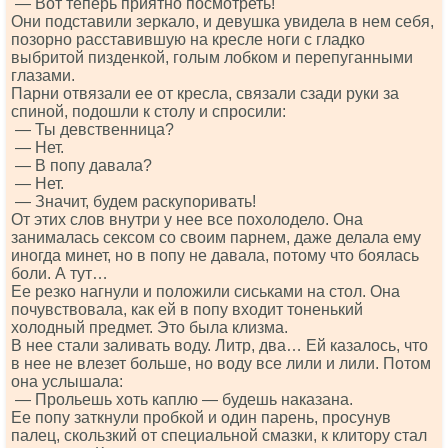
— Вот теперь приятно посмотреть!
Они подставили зеркало, и девушка увидела в нем себя,
позорно расставившую на кресле ноги с гладко
выбритой пизденкой, голым лобком и перепуганными
глазами.
Парни отвязали ее от кресла, связали сзади руки за
спиной, подошли к столу и спросили:
— Ты девственница?
— Нет.
— В попу давала?
— Нет.
— Значит, будем раскупоривать!
От этих слов внутри у нее все похолодело. Она
занималась сексом со своим парнем, даже делала ему
иногда минет, но в попу не давала, потому что боялась
боли. А тут…
Ее резко нагнули и положили сиськами на стол. Она
почувствовала, как ей в попу входит тоненький
холодный предмет. Это была клизма.
В нее стали заливать воду. Литр, два… Ей казалось, что
в нее не влезет больше, но воду все лили и лили. Потом
она услышала:
— Прольешь хоть каплю — будешь наказана.
Ее попу заткнули пробкой и один парень, просунув
палец, скользкий от специальной смазки, к клитору стал