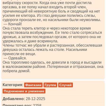
вибратору скорости. Когда она уже почти достигла
оргазма, в ее попку начал входить второй член,
причиняющий ей невероятную боль и сводящий на нет
усилия ее клитора. Из глаз девушки полились слезы,
судороги пронзали ее, но насильники были неумолимы.
— Кончай!
Она стала тереть клитор и через некоторое время
почувствовала возбуждение. Ее тело стало сотрясаться
дрожью, а затем последовал оргазм, от которого она не
удержалась и даже вскрикнула.
Члены тотчас же убрали и растерзанная, обессилевшая
девушка осталась лежать на столе. Насильники
принесли ее вещи.
— Одевайся.
Она торопливо оделась, ее довезли в город и высадили
в малознакомом районе. Потерянная и оттраханная, она
побрела домой.
Категория:
Фантазии
Группа
Случай
Подчинение и унижение
Добавлено:
28-12-2025
Прочитано раз:
2258