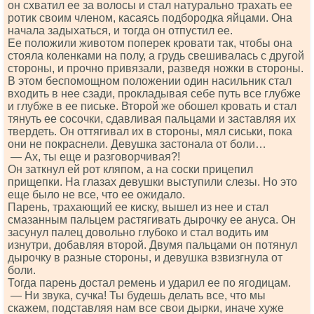
он схватил ее за волосы и стал натурально трахать ее
ротик своим членом, касаясь подбородка яйцами. Она
начала задыхаться, и тогда он отпустил ее.
Ее положили животом поперек кровати так, чтобы она
стояла коленками на полу, а грудь свешивалась с другой
стороны, и прочно привязали, разведя ножки в стороны.
В этом беспомощном положении один насильник стал
входить в нее сзади, прокладывая себе путь все глубже
и глубже в ее письке. Второй же обошел кровать и стал
тянуть ее сосочки, сдавливая пальцами и заставляя их
твердеть. Он оттягивал их в стороны, мял сиськи, пока
они не покраснели. Девушка застонала от боли…
— Ах, ты еще и разговорчивая?!
Он заткнул ей рот кляпом, а на соски прицепил
прищепки. На глазах девушки выступили слезы. Но это
еще было не все, что ее ожидало.
Парень, трахающий ее киску, вышел из нее и стал
смазанным пальцем растягивать дырочку ее ануса. Он
засунул палец довольно глубоко и стал водить им
изнутри, добавляя второй. Двумя пальцами он потянул
дырочку в разные стороны, и девушка взвизгнула от
боли.
Тогда парень достал ремень и ударил ее по ягодицам.
— Ни звука, сучка! Ты будешь делать все, что мы
скажем, подставляя нам все свои дырки, иначе хуже