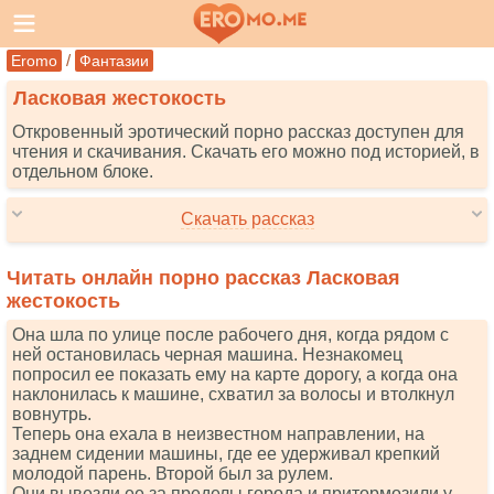
/
Eromo
Фантазии
Ласковая жестокость
Откровенный эротический порно рассказ доступен для
чтения и скачивания. Скачать его можно под историей, в
отдельном блоке.
Скачать рассказ
Читать онлайн порно рассказ Ласковая
жестокость
Она шла по улице после рабочего дня, когда рядом с
ней остановилась черная машина. Незнакомец
попросил ее показать ему на карте дорогу, а когда она
наклонилась к машине, схватил за волосы и втолкнул
вовнутрь.
Теперь она ехала в неизвестном направлении, на
заднем сидении машины, где ее удерживал крепкий
молодой парень. Второй был за рулем.
Они вывезли ее за пределы города и притормозили у