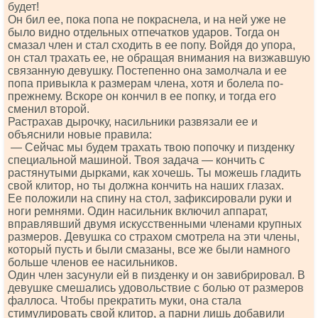
будет!
Он бил ее, пока попа не покраснела, и на ней уже не
было видно отдельных отпечатков ударов. Тогда он
смазал член и стал сходить в ее попу. Войдя до упора,
он стал трахать ее, не обращая внимания на визжавшую
связанную девушку. Постепенно она замолчала и ее
попа привыкла к размерам члена, хотя и болела по-
прежнему. Вскоре он кончил в ее попку, и тогда его
сменил второй.
Растрахав дырочку, насильники развязали ее и
объяснили новые правила:
— Сейчас мы будем трахать твою попочку и пизденку
специальной машиной. Твоя задача — кончить с
растянутыми дырками, как хочешь. Ты можешь гладить
свой клитор, но ты должна кончить на наших глазах.
Ее положили на спину на стол, зафиксировали руки и
ноги ремнями. Один насильник включил аппарат,
вправлявший двумя искусственными членами крупных
размеров. Девушка со страхом смотрела на эти члены,
который пусть и были смазаны, все же были намного
больше членов ее насильников.
Один член засунули ей в пизденку и он завибрировал. В
девушке смешались удовольствие с болью от размеров
фаллоса. Чтобы прекратить муки, она стала
стимулировать свой клитор, а парни лишь добавили