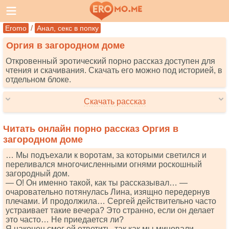
/
Eromo
Анал, секс в попку
Оргия в загородном доме
Откровенный эротический порно рассказ доступен для
чтения и скачивания. Скачать его можно под историей, в
отдельном блоке.
Скачать рассказ
Читать онлайн порно рассказ Оргия в
загородном доме
… Мы подъехали к воротам, за которыми светился и
переливался многочисленными огнями роскошный
загородный дом.
— О! Он именно такой, как ты рассказывал… —
очаровательно потянулась Лина, изящно передернув
плечами. И продолжила… Сергей действительно часто
устраивает такие вечера? Это странно, если он делает
это часто… Не приедается ли?
Я наконец смог ей ответить, так как мы миновали