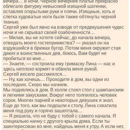
вечера… и ночи. Черное вечернее платье прекрасно
облегало фигурку невысокой изящной шатенки,
оставляя открытыми руки и плечи. Изящные, хоть и
слегка худоватые ноги были также обтянуты черной
тканью.
Сергей уже был явно на взводе от предвкушения чудес
ночи и не скрывал своей озабоченности…
— Милая, вы не хотите сейчас, до начала вечера,
отведать моего гостеприимства? — указал он на
вздувшийся в брюках бугор. Потом меня окружит стая
диких и воинственных дев, боюсь, Вам будет не
пробиться ко мне…
— Знаете, — состроила ему гримаску Лина — нас и
здесь неплохо кормят и обвила меня рукой.
Сергей весело рассмеялся…
— Ну, как хочешь… Проходите в дом, вы одни из
последних. Скоро мы начнем.
Мы поднялись в дом. В холле стоял стол с шампанским
и легкими закусками. Вокруг него толпилось человек
сорок. Многих парней и некоторых девушек я знал.
Еще до того, как мы подошли к столу, Лина схватила
меня под руку и горячо зашептала…
— Я решила, что не буду с тобой с самого начала. Я
специально начну с другого крыла дома. Если ты
заинтересован во мне, найдешь меня к утру. А если нет,