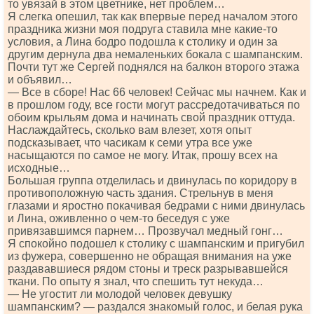
то увязай в этом цветнике, нет проблем…
Я слегка опешил, так как впервые перед началом этого
праздника жизни моя подруга ставила мне какие-то
условия, а Лина бодро подошла к столику и один за
другим дернула два немаленьких бокала с шампанским.
Почти тут же Сергей поднялся на балкон второго этажа
и объявил…
— Все в сборе! Нас 66 человек! Сейчас мы начнем. Как и
в прошлом году, все гости могут рассредотачиваться по
обоим крыльям дома и начинать свой праздник оттуда.
Наслаждайтесь, сколько вам влезет, хотя опыт
подсказывает, что часикам к семи утра все уже
насыщаются по самое не могу. Итак, прошу всех на
исходные…
Большая группа отделилась и двинулась по коридору в
противоположную часть здания. Стрельнув в меня
глазами и яростно покачивая бедрами с ними двинулась
и Лина, оживленно о чем-то беседуя с уже
привязавшимся парнем… Прозвучал медный гонг…
Я спокойно подошел к столику с шампанским и пригубил
из фужера, совершенно не обращая внимания на уже
раздававшиеся рядом стоны и треск разрывавшейся
ткани. По опыту я знал, что спешить тут некуда…
— Не угостит ли молодой человек девушку
шампанским? — раздался знакомый голос, и белая рука