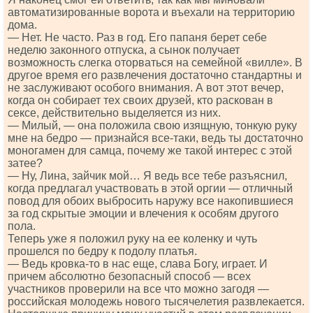
автоматизированные ворота и въехали на территорию
дома.
— Нет. Не часто. Раз в год. Его папаня берет себе
неделю законного отпуска, а сынок получает
возможность слегка оторваться на семейной «вилле». В
другое время его развлечения достаточно стандартны и
не заслуживают особого внимания. А вот этот вечер,
когда он собирает тех своих друзей, кто раскован в
сексе, действительно выделяется из них.
— Милый, — она положила свою изящную, тонкую руку
мне на бедро — признайся все-таки, ведь ты достаточно
моногамен для самца, почему же такой интерес с этой
затее?
— Ну, Лина, зайчик мой… Я ведь все тебе разъяснил,
когда предлагал участвовать в этой оргии — отличный
повод для обоих выбросить наружу все накопившиеся
за год скрытые эмоции и влечения к особям другого
пола.
Теперь уже я положил руку на ее коленку и чуть
прошелся по бедру к подолу платья.
— Ведь кровка-то в нас еще, слава Богу, играет. И
причем абсолютно безопасный способ — всех
участников проверили на все что можно загодя —
российская молодежь нового тысячелетия развлекается.