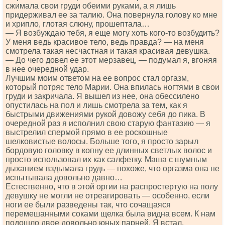
сжимала свои груди обеими руками, а я лишь
придерживал ее за талию. Она повернула голову ко мне
и хрипло, глотая слюну, прошептала…
— Я возбуждаю тебя, я еще могу хоть кого-то возбудить?
У меня ведь красивое тело, ведь правда? — на меня
смотрела такая несчастная и такая красивая девушка.
— До чего довел ее этот мерзавец, — подумал я, вгоняя
в нее очередной удар.
Лучшим моим ответом на ее вопрос стал оргазм,
который потряс тело Марии. Она впилась ногтями в свои
груди и закричала. Я вышел из нее, она обессилено
опустилась на пол и лишь смотрела за тем, как я
быстрыми движениями рукой довожу себя до пика. В
очередной раз я исполнил свою старую фантазию — я
выстрелил спермой прямо в ее роскошные
шелковистые волосы. Больше того, я просто зарыл
бордовую головку в копну ее длинных светлых волос и
просто использовал их как салфетку. Маша с шумным
дыханием вздымала грудь — похоже, что оргазма она не
испытывала довольно давно…
Естественно, что в этой оргии на распростертую на полу
девушку не могли не отреагировать — особенно, если
ноги ее были разведены так, что сочащаяся
перемешанными соками щелка была видна всем. К нам
подошло двое довольно юных парней. Я встал,