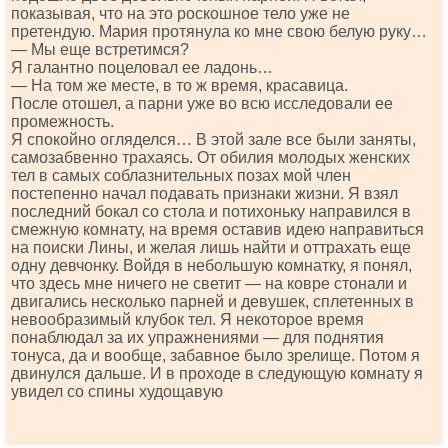
показывая, что на это роскошное тело уже не
претендую. Мария протянула ко мне свою белую руку…
— Мы еще встретимся?
Я галантно поцеловал ее ладонь…
— На том же месте, в то ж время, красавица.
После отошел, а парни уже во всю исследовали ее
промежность.
Я спокойно огляделся… В этой зале все были заняты,
самозабвенно трахаясь. От обилия молодых женских
тел в самых соблазнительных позах мой член
постепенно начал подавать признаки жизни. Я взял
последний бокал со стола и потихоньку направился в
смежную комнату, на время оставив идею направиться
на поиски Лины, и желая лишь найти и оттрахать еще
одну девчонку. Войдя в небольшую комнатку, я понял,
что здесь мне ничего не светит — на ковре стонали и
двигались несколько парней и девушек, сплетенных в
невообразимый клубок тел. Я некоторое время
понаблюдал за их упражнениями — для поднятия
тонуса, да и вообще, забавное было зрелище. Потом я
двинулся дальше. И в проходе в следующую комнату я
увидел со спины худощавую