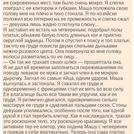
ее сокровенных мест, там было очень мокро. Я слегка
поиграл с ее клитором и губками, Маша положила свою
голову мне на плечо и тихо стонала. Я по-хозяйски
положил всю пятерню на ее промежность и слегка сжал
— девушка лишь жадно сглотнула слюну…
Я заставил ее встать на четвереньки, подобрал полы
платья, обнажив белую плоть длинных ног и приятно
округлой задницы. Потом я спустил к поясу и топ платья,
так что ее груди повисли двумя спелыми дыньками
нежно-розового цвета. Она повернула ко мне голову,
волосы разметались по ее лицу…
— Он так же трахает своих шлюх — прошептала она.
Я не дал ей времени заполниться переживаниями по
поводу леваков ее мужа и загнал член в ее мокрую
дырочку. Загнал по самые яйца, одним ударом. Маша
выгнулась и застонала. Я схватил ее груди и
одновременно с фрикциями стал их мять во всю силу.
Ее влагалище было все таким же упругим, как и ее
груди. Я ритмично двигался, одновременно сильно
массируя ее груди и сдавливая пальцами соски. Стоны
девушки усиливались, особенно после того, как одной
рукой я стал теребить клитор. Как я наслаждался, трахая
это роскошное тело, эту роскошную красавицу. Я все
активнее тер ее клитор, уже подняв Машу с четверенек
и прижав к себе вертикально. Теперь она сама плотно