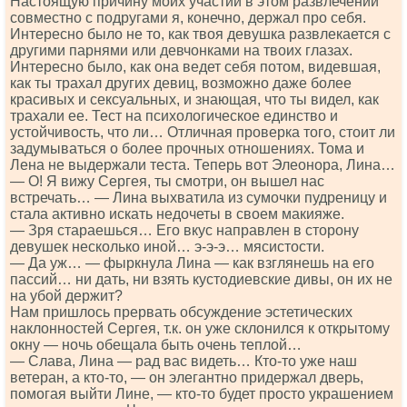
Настоящую причину моих участий в этом развлечении
совместно с подругами я, конечно, держал про себя.
Интересно было не то, как твоя девушка развлекается с
другими парнями или девчонками на твоих глазах.
Интересно было, как она ведет себя потом, видевшая,
как ты трахал других девиц, возможно даже более
красивых и сексуальных, и знающая, что ты видел, как
трахали ее. Тест на психологическое единство и
устойчивость, что ли… Отличная проверка того, стоит ли
задумываться о более прочных отношениях. Тома и
Лена не выдержали теста. Теперь вот Элеонора, Лина…
— О! Я вижу Сергея, ты смотри, он вышел нас
встречать… — Лина выхватила из сумочки пудреницу и
стала активно искать недочеты в своем макияже.
— Зря стараешься… Его вкус направлен в сторону
девушек несколько иной… э-э-э… мясистости.
— Да уж… — фыркнула Лина — как взглянешь на его
пассий… ни дать, ни взять кустодиевские дивы, он их не
на убой держит?
Нам пришлось прервать обсуждение эстетических
наклонностей Сергея, т.к. он уже склонился к открытому
окну — ночь обещала быть очень теплой…
— Слава, Лина — рад вас видеть… Кто-то уже наш
ветеран, а кто-то, — он элегантно придержал дверь,
помогая выйти Лине, — кто-то будет просто украшением