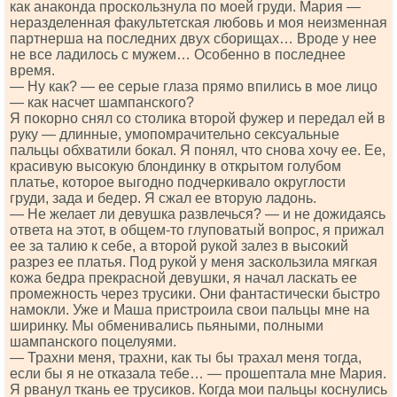
как анаконда проскользнула по моей груди. Мария —
неразделенная факультетская любовь и моя неизменная
партнерша на последних двух сборищах… Вроде у нее
не все ладилось с мужем… Особенно в последнее
время.
— Ну как? — ее серые глаза прямо впились в мое лицо
— как насчет шампанского?
Я покорно снял со столика второй фужер и передал ей в
руку — длинные, умопомрачительно сексуальные
пальцы обхватили бокал. Я понял, что снова хочу ее. Ее,
красивую высокую блондинку в открытом голубом
платье, которое выгодно подчеркивало округлости
груди, зада и бедер. Я сжал ее вторую ладонь.
— Не желает ли девушка развлечься? — и не дожидаясь
ответа на этот, в общем-то глуповатый вопрос, я прижал
ее за талию к себе, а второй рукой залез в высокий
разрез ее платья. Под рукой у меня заскользила мягкая
кожа бедра прекрасной девушки, я начал ласкать ее
промежность через трусики. Они фантастически быстро
намокли. Уже и Маша пристроила свои пальцы мне на
ширинку. Мы обменивались пьяными, полными
шампанского поцелуями.
— Трахни меня, трахни, как ты бы трахал меня тогда,
если бы я не отказала тебе… — прошептала мне Мария.
Я рванул ткань ее трусиков. Когда мои пальцы коснулись