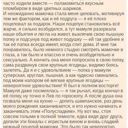
часто ходили вместе — полакомиться вкусным
пломбиром в виде цветных шариков.
И неожиданно мамочка стала меня целовать, мотивируя
тем же фактором, как и её подруга — я её плохо
поцеловал за подарок. Наши поцелуи становились всё
жарче, я сильно возбудился, а тут мамуля разорвала
наши объятия и легла на живот, выклячив свою пышную
попку и подсунув под живот подушку — ей так удобнее и
так её папка всегда имеет, когда спит дома. И мне так
понравилось, было немного стыдно смотреть мамочке в
глаза, а так было и классно и очень возбудительно и
сексуально. А кончить она меня попросила в свою попку,
сама раздвинув свои крупные ягодицы, видимо боясь
залететь. Да я и с удовольтвием — попка у мамули
суперская, круглая, пышная, а как чудесно сминались
под моим напором её мягкие крупные ягодицы —
невероятное удовольствие! Я был в полном восторге!
Мамуля даже посмеялась — я так рычал, когда кончал в
её попку, ну точно я Лев по гороскопу. А после душа она
позвала меня на кухню — допить шампанское, раз день
моего рождения заканчивается, и его нужно начинать и
заканчивать этим «Полусладким». Ну вот мы, стоя
совсем голыми в полной темноте, едва видя друг друга,
допили эти бокалы с игристым вином и вновь сладкий
нежный поцелуй мамочки. Это было так невероятно,