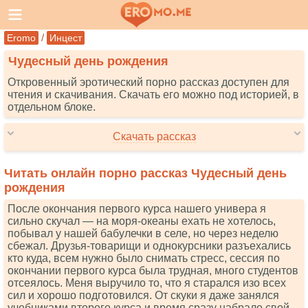
/
Eromo
Инцест
Чудесный день рождения
Откровенный эротический порно рассказ доступен для
чтения и скачивания. Скачать его можно под историей, в
отдельном блоке.
Скачать рассказ
Читать онлайн порно рассказ Чудесный день
рождения
После окончания первого курса нашего универа я
сильно скучал — на моря-океаны ехать не хотелось,
побывал у нашей бабулечки в селе, но через неделю
сбежал. Друзья-товарищи и однокурсники разъехались
кто куда, всем нужно было снимать стресс, сессия по
окончании первого курса была трудная, много студентов
отсеялось. Меня выручило то, что я старался изо всех
сил и хорошо подготовился. От скуки я даже занялся
учебниками второго курса и время сразу набрало свой