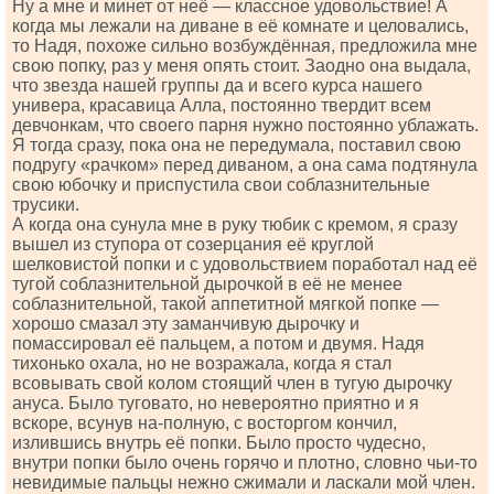
Ну а мне и минет от неё — классное удовольствие! А
когда мы лежали на диване в её комнате и целовались,
то Надя, похоже сильно возбуждённая, предложила мне
свою попку, раз у меня опять стоит. Заодно она выдала,
что звезда нашей группы да и всего курса нашего
универа, красавица Алла, постоянно твердит всем
девчонкам, что своего парня нужно постоянно ублажать.
Я тогда сразу, пока она не передумала, поставил свою
подругу «рачком» перед диваном, а она сама подтянула
свою юбочку и приспустила свои соблазнительные
трусики.
А когда она сунула мне в руку тюбик с кремом, я сразу
вышел из ступора от созерцания её круглой
шелковистой попки и с удовольствием поработал над её
тугой соблазнительной дырочкой в её не менее
соблазнительной, такой аппетитной мягкой попке —
хорошо смазал эту заманчивую дырочку и
помассировал её пальцем, а потом и двумя. Надя
тихонько охала, но не возражала, когда я стал
всовывать свой колом стоящий член в тугую дырочку
ануса. Было туговато, но невероятно приятно и я
вскоре, всунув на-полную, с восторгом кончил,
излившись внутрь её попки. Было просто чудесно,
внутри попки было очень горячо и плотно, словно чьи-то
невидимые пальцы нежно сжимали и ласкали мой член.