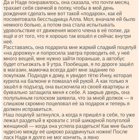
Да и Наде понравилось, она сказала, что почти месяц
трахает себя свечкой в попку, чтобы в мой день
рождения сделать мне вот такой «подарок», как ей
посоветовала бесстыдница Алла. Мол, вначале ей было
немного больно, а потом она стала испытывать
удовольствие от движения моего члена в её попке, да
ещё и от того, что я хорошо так вошёл и сейчас внутри
неё.
Расставаясь, она подарила мне жаркий сладкий поцелуй
«на дорожку» и попросила завтра проводить её, у неё
много вещей, мне нужно зайти пораньше, а автобус
будет отъезжать в 9 утра. Пообещав, я по дороге зашёл
в магазин, мамочка всегда даёт мне задание по
покупкам. Подходя к дому, я увидел тётю Инну, которая
курила на балконе и помахал ей рукой. А как только я
зашёл в подъезд, она выскочила из своей квартиры и
буквально затащила меня к себе. А закрыв дверь, она
полупьяным голоском заявила, что за мной должок — я
слишком скромно поцеловал её за подарок и теперь я
должен исправиться.
Наш поцелуй затянулся, а когда я пришёл в себя, то уже
лежал раздетый в кровати с этой шикарной полуголой
женщиной — когда она успела раздеться! Как мне было
чудесно между её широко раздвинутых ножек! После
ласк Нади я долго не мог кончить, а явно