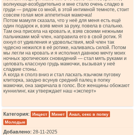
волнующе-возбудительно и мне стало очень сладко в
груди — рядом со мной, в этой интимной темноте, стоит
совсем голая моя аппетитная мамочка!
Потом мамуля сказала, что у неё для меня есть ещё
один подарок и, взяв меня за руку, повела в спальню.
Там она присела на кровать и, взяв своими нежными
пальчиками мой член, направила его в свой ротик. Я
охнул от удивления и удовольствия, мой член так
чудесно нежился в её ротике, наливаясь силой. Потом
мы легли на кровать и я исполнил давнюю мечту моих
ночных эротических сновидений — стал мять руками и
целовать классную грудь мамочки, вызывая у неё
сладкие стоны.
А когда я сполз вниз и стал ласкать язычком пуговку
клиторка, заодно всунув средний палец в попку
мамочки, она закричала в голос. Все женщины обожают
куннилинг, как утверждает наш «эксперт»
Категория:
Инцест
Минет
Анал, секс в попку
Молодые
Добавлено:
28-11-2025