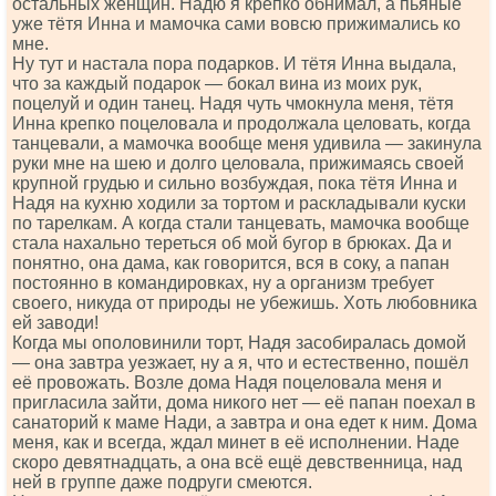
остальных женщин. Надю я крепко обнимал, а пьяные
уже тётя Инна и мамочка сами вовсю прижимались ко
мне.
Ну тут и настала пора подарков. И тётя Инна выдала,
что за каждый подарок — бокал вина из моих рук,
поцелуй и один танец. Надя чуть чмокнула меня, тётя
Инна крепко поцеловала и продолжала целовать, когда
танцевали, а мамочка вообще меня удивила — закинула
руки мне на шею и долго целовала, прижимаясь своей
крупной грудью и сильно возбуждая, пока тётя Инна и
Надя на кухню ходили за тортом и раскладывали куски
по тарелкам. А когда стали танцевать, мамочка вообще
стала нахально тереться об мой бугор в брюках. Да и
понятно, она дама, как говорится, вся в соку, а папан
постоянно в командировках, ну а организм требует
своего, никуда от природы не убежишь. Хоть любовника
ей заводи!
Когда мы ополовинили торт, Надя засобиралась домой
— она завтра уезжает, ну а я, что и естественно, пошёл
её провожать. Возле дома Надя поцеловала меня и
пригласила зайти, дома никого нет — её папан поехал в
санаторий к маме Нади, а завтра и она едет к ним. Дома
меня, как и всегда, ждал минет в её исполнении. Наде
скоро девятнадцать, а она всё ещё девственница, над
ней в группе даже подруги смеются.