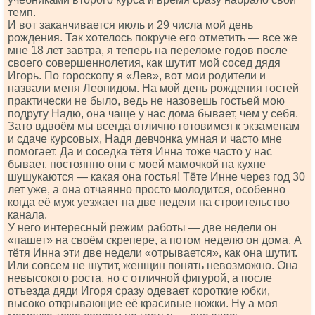
темп.
И вот заканчивается июль и 29 числа мой день
рождения. Так хотелось покруче его отметить — все же
мне 18 лет завтра, я теперь на переломе годов после
своего совершеннолетия, как шутит мой сосед дядя
Игорь. По гороскопу я «Лев», вот мои родители и
назвали меня Леонидом. На мой день рождения гостей
практически не было, ведь не назовешь гостьей мою
подругу Надю, она чаще у нас дома бывает, чем у себя.
Зато вдвоём мы всегда отлично готовимся к экзаменам
и сдаче курсовых, Надя девчонка умная и часто мне
помогает. Да и соседка тётя Инна тоже часто у нас
бывает, постоянно они с моей мамочкой на кухне
шушукаются — какая она гостья! Тёте Инне через год 30
лет уже, а она отчаянно просто молодится, особенно
когда её муж уезжает на две недели на строительство
канала.
У него интересный режим работы — две недели он
«пашет» на своём скрепере, а потом неделю он дома. А
тётя Инна эти две недели «отрывается», как она шутит.
Или совсем не шутит, женщин понять невозможно. Она
невысокого роста, но с отличной фигурой, а после
отъезда дяди Игоря сразу одевает короткие юбки,
высоко открывающие её красивые ножки. Ну а моя