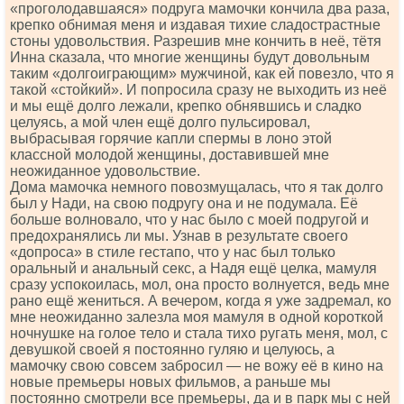
«проголодавшаяся» подруга мамочки кончила два раза,
крепко обнимая меня и издавая тихие сладострастные
стоны удовольствия. Разрешив мне кончить в неё, тётя
Инна сказала, что многие женщины будут довольным
таким «долгоиграющим» мужчиной, как ей повезло, что я
такой «стойкий». И попросила сразу не выходить из неё
и мы ещё долго лежали, крепко обнявшись и сладко
целуясь, а мой член ещё долго пульсировал,
выбрасывая горячие капли спермы в лоно этой
классной молодой женщины, доставившей мне
неожиданное удовольствие.
Дома мамочка немного повозмущалась, что я так долго
был у Нади, на свою подругу она и не подумала. Её
больше волновало, что у нас было с моей подругой и
предохранялись ли мы. Узнав в результате своего
«допроса» в стиле гестапо, что у нас был только
оральный и анальный секс, а Надя ещё целка, мамуля
сразу успокоилась, мол, она просто волнуется, ведь мне
рано ещё жениться. А вечером, когда я уже задремал, ко
мне неожиданно залезла моя мамуля в одной короткой
ночнушке на голое тело и стала тихо ругать меня, мол, с
девушкой своей я постоянно гуляю и целуюсь, а
мамочку свою совсем забросил — не вожу её в кино на
новые премьеры новых фильмов, а раньше мы
постоянно смотрели все премьеры, да и в парк мы с ней