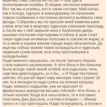
мамочка тоже совсем не гостья — она здесь
полноправная хозяйка. В общем, неплохая компания!
Вот так мы и уселись, вот в таком составе. Мой папан,
как и всегда, «дунул» в командировку, он начальник
отдела снабжения и постоянно мотается выбивать свои
фонды. Собрались мы по просьбе моей мамочки рано
утром, впустив в квартиру чудесную утреннюю прохладу,
а после мы с ней закрыли окна и балконную дверь
нашими плотными портъерами и сейчас в зале стоит
такая чудесная интимная полутьма и совсем не жарко, а
то в июле в нашем южном городе жара несусветная. Да
ещё мы сейчас можем также охлаждаться и чудесным
ледяным сухим вином, всю ночь простоявшим в
холодильнике.
Надя немного смущалась, но после третьего бокала
стала намного раскованнее. А тётя Инна и без бокалов
была всегда такой лихой особой, всё вздыхала, типа,
«где мои девятнадцать, ух я бы…» И Наде постоянно
шепчет, что раз ей через пару месяцев тоже стукнет 18
лет, то в молодости надо гулять на полную катушку.
Надя, немного подвыпив, уже не краснеет от
фривольных анекдотов весьма «тёплой» тёти Инны, а
только хохочет. Когда все насытились, то я поставил
пластинку Джо Дассена, а потом и вторую — «Вечер
танго» и стал приглашать Надю потанцевать, а потом и