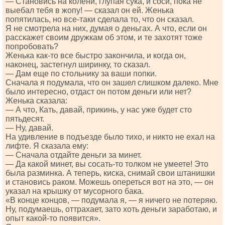
— Становись на колени, глупая сука, и соси, пока не
выебал тебя в жопу! — сказал он ей. Женька
попятилась, но все-таки сделала то, что он сказал.
Я не смотрела на них, думая о деньгах. А что, если он
расскажет своим дружкам об этом, и те захотят тоже
попробовать?
Женька как-то все быстро закончила, и когда он,
наконец, застегнул ширинку, то сказал.
— Дам еще по стольнику за ваши попки.
Сначала я подумала, что он зашел слишком далеко. Мне
было интересно, отдаст он потом деньги или нет?
Женька сказала:
— А что, Кать, давай, прикинь, у нас уже будет сто
пятьдесят.
— Ну, давай.
На удивление в подъезде было тихо, и никто не ехал на
лифте. Я сказала ему:
— Сначала отдайте деньги за минет.
— Да какой минет, вы сосать-то толком не умеете! Это
была разминка. А теперь, киска, снимай свои штанишки
и становись раком. Можешь опереться вот на это, — он
указал на крышку от мусорного бака.
«В конце концов, — подумала я, — я ничего не потеряю.
Ну, подумаешь, оттрахает, зато хоть деньги заработаю, и
опыт какой-то появится».