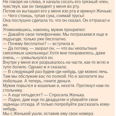
Не говоря ни слова, я начала сосать его грязный член,
чувствуя, как он твердеет у меня во рту.
Потом он выташил его у меня изо рта и крикнул Женьке:
— Чего стоишь, тупая сука, снимай трусы!
Она послушно сделала то, что он сказал. Он оттрахал и
ее.
Угомонившись, наконец, мужик прохрипел:
— Давайте свои телефончики. Мы потрахаемся еще в
подъезде, только уже бесплатно.
— Почему бесплатно? — вступила я.
— Да потому, — заорал он, — что вы неопытные
смязлявые школьницы! Хотя мне понравилось, даже
очень, — ухмыльнулся он.
Внутри у меня все разрывалось на части, как-то жгло и
тупо болело. Однако ж я сказала:
— В следующий раз будем где-нибудь, где можно лечь.
Там мы обслужим вас по полной. Но и заплатите вы
побольше. А теперь, гоните деньги.
Мужик порылся в кошельке и, нехотя. Протянул нам по
стольнику.
— А еще пятьдесят? — Спросила Женька.
— Ладно, дам еще по двадцатке и убирайте свои
задницы отсюда. И только попробуйте рассказать кому-
нибудь.
Мы с Женькой ушли, оставив ему свои номера