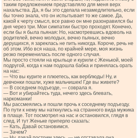
таким предложением представляло для меня верх
нахальства. Да, я бы это сделала незамедлительно, если
бы точно знала, что он испытывает то же самое. Да,
какой к черту смысл, все равно он мне разонравился бы
дня через три. Мои симпатии быстро проходят. Конечно,
если бы я была пьяная: Но, насмотревшись вдоволь на
родителей, вечно молодых, вечно пьяных, вечно
дерущихся, я зареклась не пить никогда. Короче, речь не
об этом. Ибо вся наша, по крайней мере, моя жизнь
резко переменилась после одного случая.
Мы просто стояли на крыльце и курили с Женькой, моей
подругой, когда к нам подошла бабка и принялась орать
на нас:
— Что вы курите и плюетесь, как верблюды! Ну, и
девчонки пошли, хуже мальчишек! Где вы живете?
— В соседнем подъезде, — соврала я.
— Вот и убирайтесь туда, нечего здесь блевать,
наркоманки!
Мы рассмеялись и пошли прочь к соседнему подъезду.
По пути к нему мы наткнулись на странного вида мужика
в плаще. Тот посмотрел на нас и остановился, глядя в
след. И тут Женьке приперло сказать:
— Кать, Давай остановимся.
— Зачем?
— Ну, давай постоим здесь, — не отставала она.