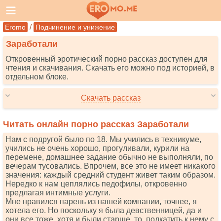
/
Eromo
Подчинение и унижение
Заработали
Откровенный эротический порно рассказ доступен для
чтения и скачивания. Скачать его можно под историей, в
отдельном блоке.
Скачать рассказ
Читать онлайн порно рассказ Заработали
Нам с подругой было по 18. Мы учились в техникуме,
учились не очень хорошо, прогуливали, курили на
перемене, домашнее задание обычно не выполняли, по
вечерам тусовались. Впрочем, все это не имеет никакого
значения: каждый средний студент живет таким образом.
Нередко к нам цеплялись педофилы, откровенно
предлагая интимные услуги.
Мне нравился парень из нашей компании, точнее, я
хотела его. Но поскольку я была девственницей, да и
они все тоже, хотя и были старше, то, подкатить к нему с