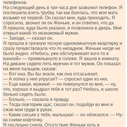
телефонов.
На следующий день в три часа дня зазвонил телефон. Я
поспешила взять трубку, так как боялась, что моя мать
возьмет ее первой. Он сказал мне, куда приходить. Я
спросила, звонил ли он Женьке, и он ответил, что да.
Я пришла, куда было указано, и позвонила в дверь. Мне
открыл какой-то незнакомый мужик.
— Заходи, — сказал он.
Я прошла в грязную тесную однокомнатную квартирку и
сразу почувствовала что-то неладное. Женьки нигде не
было видно. «Небось, уже обсчлуживает кого-то в
ванной» — промелькнуло в голове. Я зашла в комнату.
На диване сидело пять мужчин и тот мужик. Он показал
на меня пальцем, сказав:
— Вот она. Вы бы знали, как она отсасывает.
— А попка у нее упругая? — спросил один из них.
— Еще какая, мужики! — он повернулся ко мне, — ну,
что, хорошо я выдрал тебя в тот раз? Небось, в школе
больно сидеть было.
— Больно, — сказала я правду.
— Тогда повторим щас, сказал он, подойдя ко мне и
сжав мои груди в руках.
— Какие сиськи у тебя, малышка! — он облизался. — Ну-
ка сними кофточку.
Я послушно сняла. Отсутствие Женьки хоть и