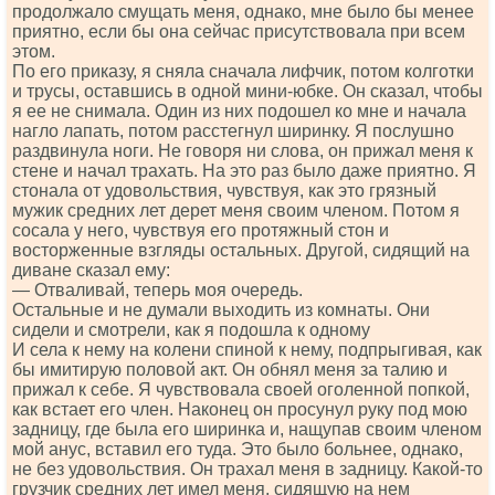
продолжало смущать меня, однако, мне было бы менее
приятно, если бы она сейчас присутствовала при всем
этом.
По его приказу, я сняла сначала лифчик, потом колготки
и трусы, оставшись в одной мини-юбке. Он сказал, чтобы
я ее не снимала. Один из них подошел ко мне и начала
нагло лапать, потом расстегнул ширинку. Я послушно
раздвинула ноги. Не говоря ни слова, он прижал меня к
стене и начал трахать. На это раз было даже приятно. Я
стонала от удовольствия, чувствуя, как это грязный
мужик средних лет дерет меня своим членом. Потом я
сосала у него, чувствуя его протяжный стон и
восторженные взгляды остальных. Другой, сидящий на
диване сказал ему:
— Отваливай, теперь моя очередь.
Остальные и не думали выходить из комнаты. Они
сидели и смотрели, как я подошла к одному
И села к нему на колени спиной к нему, подпрыгивая, как
бы имитирую половой акт. Он обнял меня за талию и
прижал к себе. Я чувствовала своей оголенной попкой,
как встает его член. Наконец он просунул руку под мою
задницу, где была его ширинка и, нащупав своим членом
мой анус, вставил его туда. Это было больнее, однако,
не без удовольствия. Он трахал меня в задницу. Какой-то
грузчик средних лет имел меня, сидящую на нем