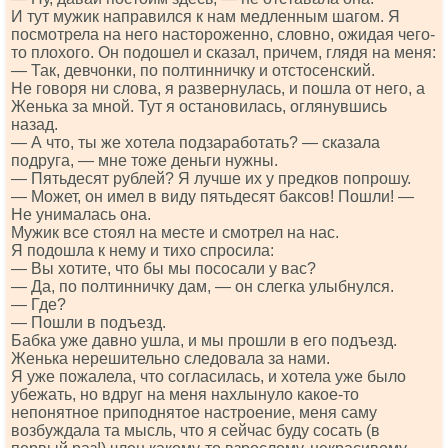
И тут мужик направился к нам медленным шагом. Я
посмотрела на него настороженно, словно, ожидая чего-
то плохого. Он подошел и сказал, причем, глядя на меня:
— Так, девчонки, по полтинничку и отстосенский.
Не говоря ни слова, я развернулась, и пошла от него, а
Женька за мной. Тут я остановилась, оглянувшись
назад.
— А что, ты же хотела подзаработать? — сказала
подруга, — мне тоже деньги нужны.
— Пятьдесят рублей? Я лучше их у предков попрошу.
— Может, он имел в виду пятьдесят баксов! Пошли! —
Не унималась она.
Мужик все стоял на месте и смотрел на нас.
Я подошла к нему и тихо спросила:
— Вы хотите, что бы мы пососали у вас?
— Да, по полтинничку дам, — он слегка улыбнулся.
— Где?
— Пошли в подъезд.
Бабка уже давно ушла, и мы прошли в его подъезд.
Женька нерешительно следовала за нами.
Я уже пожалела, что согласилась, и хотела уже было
убежать, но вдруг на меня нахлынуло какое-то
непонятное приподнятое настроение, меня саму
возбуждала та мысль, что я сейчас буду сосать (в