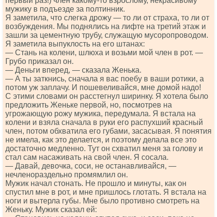
первый раз!) член какому-то взрослому, некрасивому
мужику в подъезде за полтинник.
Я заметила, что слегка дрожу — то ли от страха, то ли от
возбуждения. Мы поднялись на лифте на третий этаж и
зашли за цементную трубу, служащую мусоропроводом.
Я заметила выпуклость на его штанах:
— Стань на колени, шлюха и возьми мой член в рот. —
Грубо приказал он.
— Деньги вперед, — сказала Женька.
— А ты заткнись, сначала я вас поебу в ваши ротики, а
потом уж заплачу. И пошевеливайся, мне домой надо!
С этими словами он расстегнул ширинку. Я хотела было
предложить Женьке первой, но, посмотрев на
угрожающую рожу мужика, передумала. Я встала на
колени и взяла сначала в руки его распухший красный
член, потом обхватила его губами, засасывая. Я понятия
не имела, как это делается, и поэтому делала все это
достаточно медленно. Тут он схватил меня за голову и
стал сам насаживать на свой член. Я сосала.
— Давай, девочка, соси, не останавливайся, —
нечленораздельно промямлил он.
Мужик начал стонать. Не прошло и минуты, как он
спустил мне в рот, и мне пришлось глотать. Я встала на
ноги и вытерла губы. Мне было противно смотреть на
Женьку. Мужик сказал ей: