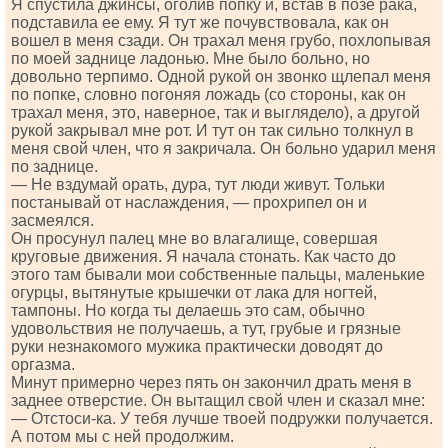
Я спустила джинсы, оголив попку и, встав в позе рака,
подставила ее ему. Я тут же почувствовала, как он
вошел в меня сзади. Он трахал меня грубо, похлопывая
по моей заднице ладонью. Мне было больно, но
довольно терпимо. Одной рукой он звонко щлепал меня
по попке, словно погоняя ложадь (со стороны, как он
трахал меня, это, наверное, так и выглядело), а другой
рукой закрывал мне рот. И тут он так сильно толкнул в
меня свой член, что я закричала. Он больно ударил меня
по заднице.
— Не вздумай орать, дура, тут люди живут. Тольки
постанывай от наслаждения, — прохрипел он и
засмеялся.
Он просунул палец мне во влагалище, совершая
круговые движения. Я начала стонать. Как часто до
этого там бывали мои собственные пальцы, маленькие
огурцы, вытянутые крышечки от лака для ногтей,
тампоны. Но когда ты делаешь это сам, обычно
удовольствия не получаешь, а тут, грубые и грязные
руки незнакомого мужика практически доводят до
оргазма.
Минут примерно через пять он закончил драть меня в
заднее отверстие. Он вытащил свой член и сказал мне:
— Отстоси-ка. У тебя лучше твоей подружки получается.
А потом мы с ней продолжим.