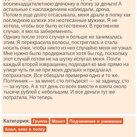
восемнадцатилетнюю девчонку в попку за деньги! А
остальные с наслаждением наблюдали, дроча.
Потом я еще долго отсасывала, меня драли в попку как
последнюю шлюхи эти неотесанные мужики. Я не
хотела, чтобы все было естественно. В противном
случае, я могла забеременеть.
Однако после этого случая я больше не занималась
этим. Я перекрасила волосы, постриглась и стала
носить очки, чтобы никто из них случайно меня не узнал.
Мне нужно было продержаться хотя бы год, поскольку
этот случай потом не на шутку испугал меня. Почти
каждый второй извращенец подходил ко мне прямо на
улице чуть ли не при моих друзьях и предлагал
потрахаться. Все обещали примерно одно и то же.
Полтинник — за минет, сто пятьдесят — за задницу, сто
— за нутро. А в тот день со всех вместе я взяла около
тысячи рублей с небольшим. И все деньги тут же
потратила. Но теперь
Категория:
Группа
Минет
Подчинение и унижение
Анал, секс в попку