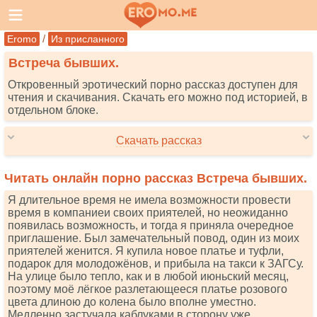
/
Eromo
Из присланного
Встреча бывших.
Откровенный эротический порно рассказ доступен для
чтения и скачивания. Скачать его можно под историей, в
отдельном блоке.
Скачать рассказ
Читать онлайн порно рассказ Встреча бывших.
Я длительное время не имела возможности провести
время в компаниеи своих приятелей, но неожиданно
появилась возможность, и тогда я приняла очередное
приглашение. Был замечательный повод, один из моих
приятелей женится. Я купила новое платье и туфли,
подарок для молодожёнов, и прибыла на такси к ЗАГСу.
На улице было тепло, как и в любой июньский месяц,
поэтому моё лёгкое разлетающееся платье розового
цвета длиною до колена было вполне уместно.
Медленно застучала каблуками в сторону уже