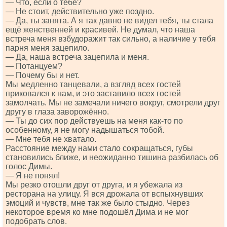
— Что, если о тебе?
— Не стоит, действительно уже поздно.
— Да, ты занята. А я так давно не видел тебя, ты стала
ещё женственней и красивей. Не думал, что наша
встреча меня взбудоражит так сильно, а наличие у тебя
парня меня зацепило.
— Да, наша встреча зацепила и меня.
— Потанцуем?
— Почему бы и нет.
Мы медленно танцевали, а взгляд всех гостей
приковался к нам, и это заставило всех гостей
замолчать. Мы не замечали ничего вокруг, смотрели друг
другу в глаза заворожённо.
— Ты до сих пор действуешь на меня как-то по
особенному, я не могу надышаться тобой.
— Мне тебя не хватало.
Расстояние между нами стало сокращаться, губы
становились ближе, и неожиданно тишина разбилась об
голос Димы.
— Я не понял!
Мы резко отошли друг от друга, и я убежала из
ресторана на улицу. Я вся дрожала от вспыхнувших
эмоций и чувств, мне так же было стыдно. Через
некоторое время ко мне подошёл Дима и не мог
подобрать слов.