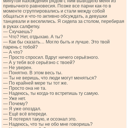
минутой нахождения рядом с ним выводило меня из
привычного равновесия. Позже все парни как-то в
моменте сгруппировались и стали между собой
общаться и что-то активно обсуждать, а девушки
танцевали и веселились. Я сидела за столом, перебирая
в руках салфетку.
— Скучаешь?
— Что? Нет, отдыхаю. А ты?
— Как бы сказать… Могло быть и лучше. Это твой
парень с тобой?
— А что?
— Просто спросил. Вдруг ничего серьёзного.
— А у тебя всё серьёзно с твоей?
— Не уверен.
— Понятно. В этом весь ты.
— Ты не веришь, что люди могут меняться?
— По крайней мере ты тот же.
— Просто она не та.
— Надеюсь, ты когда-то встретишь ту самую.
— Уже нет.
— Почему?
— Я уже опоздал.
— Ещё всё впереди.
— Я потерял такую, и осознал это.
— Надеюсь, что ты не обо мне говоришь?