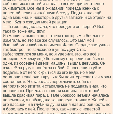
собравшихся гостей и стала со всеми приветственно
обниматься. Все мы в ожидании приезда жениха с
невестой вели оживлённую беседу. Подъехала ещё
одна машина, и некоторые друзья затихли и смотрели на
меня, будто ожидая моей реакции.
— Ты же предполагала, что приедет и он, верно? Всё-
таки он тоже наш друг.
Из машины вышел он, встречи с которым я боялась и
избегала, но это всё же случилось. Это был мой
бывший, моя любовь по имени Женя. Сердце застучало
так быстро, что заложило в ушах. Друг Стас
забеспокоился за меня, но я уверила его, что всё в
порядке. К моему ещё большему огорчения он был не
один, из соседней двери машины вышла девушка. Он
взял её за руку и повёл за собой. Я поспешила уйти
подальше от него, скрыться из его вида, но меня
остановил ещё один друг, чтобы поинтересоваться моим
состоянием. Я старалась переключить себя от
неприятного визита и старалась не подавать вида, что
нервничаю. Приехала главная машина, из которой
вышла красивая пара. В зале бракосочетания началась
церемония, я наблюдала за впереди стоящим Женей и
его пассией, и в глубине души меня давила ревность, но
я боролась с ней. После того, как жених с невестой
стали мужем и женой, все вышли на улицу и задаривали