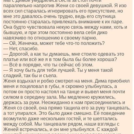
Мы с Димой умудрились сесть за стол почти
параллельно напротив Жени со своей девушкой. Я изо
всех сил старалась игнорировать его присутствие, но
мне это давалось очень трудно, ведь его спутница
постоянно старалась привлекать внимание к их паре.
Она будто чувствовала некую связь между нами, хоть и
бывшую, и при этом постоянно вела себя дико
навязчиво по отношению к своему парню.
— Ой, Женечка, может тебе что-то положить?
— Нет, спасибо.
— Дорогой, а как ты думаешь, мне стоило одевать это
платье или всё же я в том была бы более хороша?
— Всё в порядке, что ты сейчас об этом.
— Я хочу быть для тебя лучшей. Ты у меня такой
сладкий, так бы и съела.
Женя вздыхал и робко смотрел на меня. Дима приобнял
меня и поцеловал в губы, я скромно улыбнулась, а
потом он просто настоял на танце и вывел меня почти
силком в середину зала. Мы медленно кружились,
держась за руки. Неожиданно к нам присоединились и
Женя со своей, она прямо тащила его за руку танцевать,
а тот упирался. Это было даже смешно. Её поведение
возмутило даже нескольких гостей, и те шептались
между собой. Мы танцевали рядом, наши взгляды с
Женей встречались, и он мне улыбнулся. С каждой