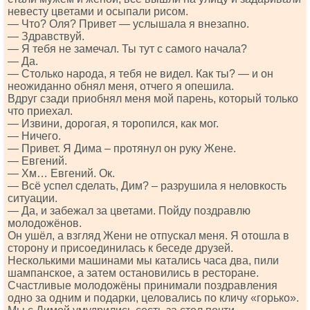
невесту цветами и осыпали рисом.
— Что? Оля? Привет — услышала я внезапно.
— Здравствуй.
— Я тебя не замечал. Ты тут с самого начала?
— Да.
— Столько народа, я тебя не видел. Как ты? — и он
неожиданно обнял меня, отчего я опешила.
Вдруг сзади приобнял меня мой парень, который только
что приехал.
— Извини, дорогая, я торопился, как мог.
— Ничего.
— Привет. Я Дима – протянул он руку Жене.
— Евгений.
— Хм… Евгений. Ок.
— Всё успел сделать, Дим? – разрушила я неловкость
ситуации.
— Да, и забежал за цветами. Пойду поздравлю
молодожёнов.
Он ушёл, а взгляд Жени не отпускал меня. Я отошла в
сторону и присоединилась к беседе друзей.
Несколькими машинами мы катались часа два, пили
шампанское, а затем остановились в ресторане.
Счастливые молодожёны принимали поздравления
одно за одним и подарки, целовались по кличу «горько».