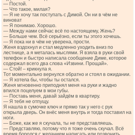
— Постой.
— Что такое, милая?
— Я не хочу так поступать с Димой. Он ни в чём не
виноват
— Я понимаю. Хорошо.
— Между нами сейчас всё по настоящему, Жень?
— Больше чем. Всё серьёзно, если ты этого хочешь.
— Я пока ни в чём не уверена, прости.
Женя вздохнул и стал медленно уходить вниз по
лестнице, а я металась мыслями. Я взяла в руки свой
телефон и быстро написала сообщение Диме, которое
содержал всего два слова «Извини. Прощай».
— Стой! – крикнула я.
Тот моментально вернулся обратно и стоял в ожидании.
— Я хотела бы, чтобы ты остался.
Женя мгновенно приподнял меня на руки и жадно
впился поцелуем в мои губы.
— Поставь меня, давай зайдём в квартиру.
— Я тебя не отпущу.
Я нашла в сумочке ключ и прямо так у него с рук
открыла дверь. Он внёс меня внутрь и тогда поставил на
ноги.
— Боже, как же я скучала, ты не представляешь.
— Представляю, потому что я тоже очень скучал. Всё
время боролся с желанием написать или позвонить.