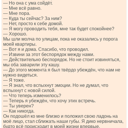
— Но она с ума сойдёт.
— Мне всё равно.
— Мне пора.
— Куда ты сейчас? За ним?
— Нет, просто к себе домой.
— Я могу проводить тебя, мне так будет спокойнее?
— Хорошо.
Мы шли молча по улицам, пока не оказались у порога
моей квартиры.
— Вот я и дома. Спасибо, что проводил.
— Извини за этот беспорядок между нами.
— Действительно беспорядок. Но не стоит извиняться,
мы оба заварили эту кашу.
— До этого момента я был твёрдо убеждён, что нам не
нужно видеться.
— Я тоже.
— Я знал, что вспыхнут эмоции. Но не думал, что
вспыхнут с новой силой.
— Что теперь изменилось?
— Теперь я убеждён, что хочу этих встречь.
— Ты уверен?
— Как никогда.
Он подошёл ко мне близко и положил свою ладонь на
моё лицо, стал сближать наши губы. Я дико нервничала,
будто всё происходит в моей жизни впервые.