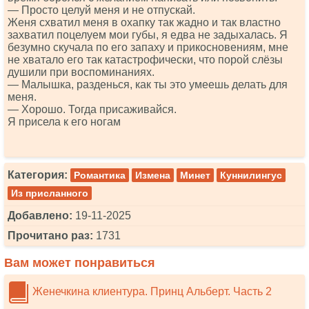
— Просто целуй меня и не отпускай.
Женя схватил меня в охапку так жадно и так властно
захватил поцелуем мои губы, я едва не задыхалась. Я
безумно скучала по его запаху и прикосновениям, мне
не хватало его так катастрофически, что порой слёзы
душили при воспоминаниях.
— Малышка, разденься, как ты это умеешь делать для
меня.
— Хорошо. Тогда присаживайся.
Я присела к его ногам
Категория:
Романтика
Измена
Минет
Куннилингус
Из присланного
Добавлено:
19-11-2025
Прочитано раз:
1731
Вам может понравиться
Женечкина клиентура. Принц Альберт. Часть 2