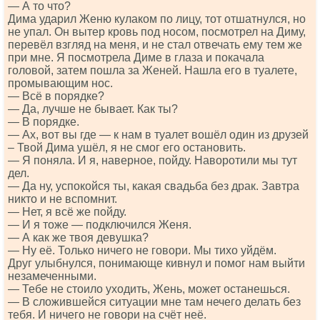
— А то что?
Дима ударил Женю кулаком по лицу, тот отшатнулся, но
не упал. Он вытер кровь под носом, посмотрел на Диму,
перевёл взгляд на меня, и не стал отвечать ему тем же
при мне. Я посмотрела Диме в глаза и покачала
головой, затем пошла за Женей. Нашла его в туалете,
промывающим нос.
— Всё в порядке?
— Да, лучше не бывает. Как ты?
— В порядке.
— Ах, вот вы где — к нам в туалет вошёл один из друзей
– Твой Дима ушёл, я не смог его остановить.
— Я поняла. И я, наверное, пойду. Наворотили мы тут
дел.
— Да ну, успокойся ты, какая свадьба без драк. Завтра
никто и не вспомнит.
— Нет, я всё же пойду.
— И я тоже — подключился Женя.
— А как же твоя девушка?
— Ну её. Только ничего не говори. Мы тихо уйдём.
Друг улыбнулся, понимающе кивнул и помог нам выйти
незамеченными.
— Тебе не стоило уходить, Жень, может останешься.
— В сложившейся ситуации мне там нечего делать без
тебя. И ничего не говори на счёт неё.