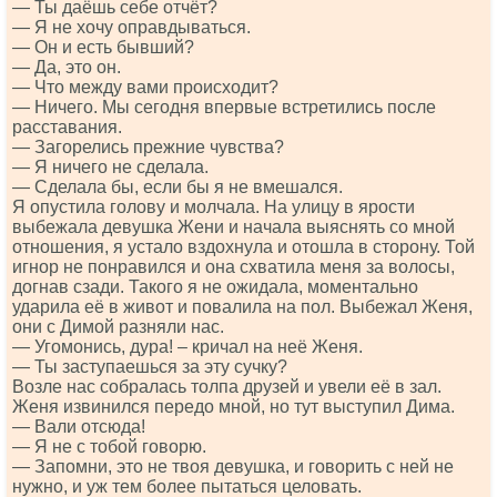
— Ты даёшь себе отчёт?
— Я не хочу оправдываться.
— Он и есть бывший?
— Да, это он.
— Что между вами происходит?
— Ничего. Мы сегодня впервые встретились после
расставания.
— Загорелись прежние чувства?
— Я ничего не сделала.
— Сделала бы, если бы я не вмешался.
Я опустила голову и молчала. На улицу в ярости
выбежала девушка Жени и начала выяснять со мной
отношения, я устало вздохнула и отошла в сторону. Той
игнор не понравился и она схватила меня за волосы,
догнав сзади. Такого я не ожидала, моментально
ударила её в живот и повалила на пол. Выбежал Женя,
они с Димой разняли нас.
— Угомонись, дура! – кричал на неё Женя.
— Ты заступаешься за эту сучку?
Возле нас собралась толпа друзей и увели её в зал.
Женя извинился передо мной, но тут выступил Дима.
— Вали отсюда!
— Я не с тобой говорю.
— Запомни, это не твоя девушка, и говорить с ней не
нужно, и уж тем более пытаться целовать.