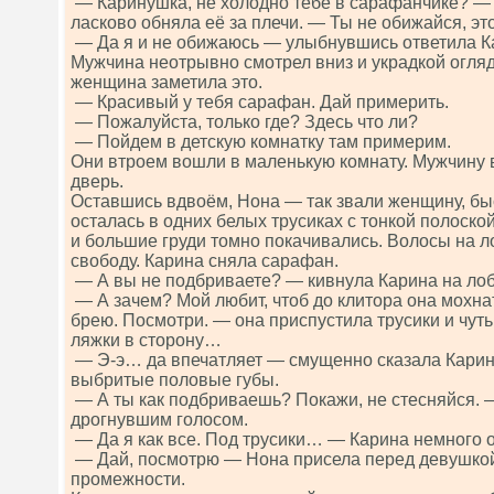
— Каринушка, не холодно тебе в сарафанчике? —
ласково обняла её за плечи. — Ты не обижайся, это
— Да я и не обижаюсь — улыбнувшись ответила К
Мужчина неотрывно смотрел вниз и украдкой огля
женщина заметила это.
— Красивый у тебя сарафан. Дай примерить.
— Пожалуйста, только где? Здесь что ли?
— Пойдем в детскую комнатку там примерим.
Они втроем вошли в маленькую комнату. Мужчину 
дверь.
Оставшись вдвоём, Нона — так звали женщину, быс
осталась в одних белых трусиках с тонкой полоско
и большие груди томно покачивались. Волосы на л
свободу. Карина сняла сарафан.
— А вы не подбриваете? — кивнула Карина на лоб
— А зачем? Мой любит, чтоб до клитора она мохнат
брею. Посмотри. — она приспустила трусики и чут
ляжки в сторону…
— Э-э… да впечатляет — смущенно сказала Карина
выбритые половые губы.
— А ты как подбриваешь? Покажи, не стесняйся. 
дрогнувшим голосом.
— Да я как все. Под трусики… — Карина немного о
— Дай, посмотрю — Нона присела перед девушкой 
промежности.