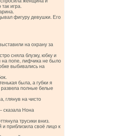
 спросила женщина и
 так игра.
арина.
дывал фигуру девушки. Его
выставили на охрану за
тро сняла блузку, юбку и
й на попе, лифчика не было
обке выбивались на
ок.
енькая была, а губки я
ь развела полные белые
, глянув на чисто
— сказала Нона
ттянула трусики вниз.
и приблизила своё лицо к