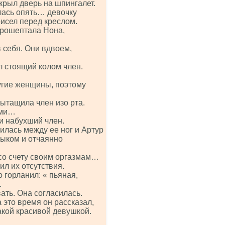
крыл дверь на шпингалет.
лась опять… девочку
исел перед креслом.
прошептала Нона,
в себя. Они вдвоем,
л стоящий колом член.
угие женщины, поэтому
ытащила член изо рта.
ами…
и набухший член.
илась между ее ног и Артур
зыком и отчаянно
 со счету своим оргазмам…
ил их отсутствия.
о горланил: « пьяная,
.
ать. Она согласилась.
это время он рассказал,
такой красивой девушкой.