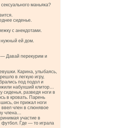
 сексуального маньяка?
вится.
еднее сиденье.
ежку с анекдотами.
 нужный ей дом.
. — Давай перекурим и
евушки. Карина, улыбаясь,
решло в легкую игру,
брались под подол и
вожили набухший клитор…
у сиденья, разведя ноги в
сь в кровать. Парень
шись, он прижал ноги
о ввел член в слюнявое
ину члена…
принимая участие в
 футбол. Где — то играла