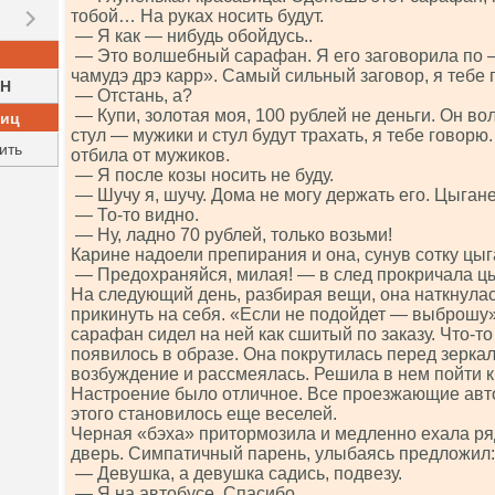
тобой… На руках носить будут.
— Я как — нибудь обойдусь..
— Это волшебный сарафан. Я его заговорила по 
чамудэ дрэ карр». Самый сильный заговор, я тебе 
H
— Отстань, а?
— Купи, золотая моя, 100 рублей не деньги. Он в
ниц
стул — мужики и стул будут трахать, я тебе говорю.
ить
отбила от мужиков.
— Я после козы носить не буду.
— Шучу я, шучу. Дома не могу держать его. Цыгане
— То-то видно.
— Ну, ладно 70 рублей, только возьми!
Карине надоели препирания и она, сунув сотку цыг
— Предохраняйся, милая! — в след прокричала цы
На следующий день, разбирая вещи, она наткнула
прикинуть на себя. «Если не подойдет — выброшу
сарафан сидел на ней как сшитый по заказу. Что-то
появилось в образе. Она покрутилась перед зерка
возбуждение и рассмеялась. Решила в нем пойти к
Настроение было отличное. Все проезжающие авто
этого становилось еще веселей.
Черная «бэха» притормозила и медленно ехала ря
дверь. Симпатичный парень, улыбаясь предложил:
— Девушка, а девушка садись, подвезу.
— Я на автобусе. Спасибо.