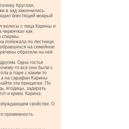
олову. Круглая,
и в зад закончились
ащил блестящий мокрый
л волосы с лица Карины и
а червячка» как
а спермы.
на побежала по лестнице.
 собравшихся на семейное
мужчины обратили на неё
другим. Одна гостья
очему-то все они были с
ола в паре с каким-то
 а на сарафан Карины
найти эти прищепки. По
дь, ягодицы, задирать
от и крики. Карина
возбуждающем свойстве. О
что промежность