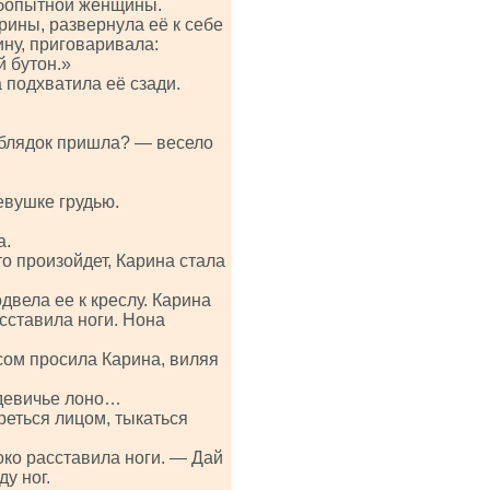
юбопытной женщины.
рины, развернула её к себе
ину, приговаривала:
й бутон.»
 подхватила её сзади.
 блядок пришла? — весело
евушке грудью.
а.
о произойдет, Карина стала
вела ее к креслу. Карина
сставила ноги. Нона
ом просила Карина, виляя
 девичье лоно…
реться лицом, тыкаться
ко расставила ноги. — Дай
у ног.