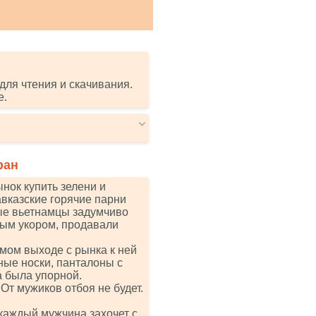
для чтения и скачивания.
е.
фан
нок купить зелени и
авказские горячие парни
ые вьетнамцы задумчиво
мым укором, продавали
амом выходе с рынка к ней
ные носки, панталоны с
а была упорной.
От мужиков отбоя не будет.
каждый мужчина захочет с