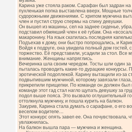
музыка.
Карина уже стояла раком. Сарафан был задран на г
пухленькая попка выставлена вверх. Мощные толчк
судорожными движениями. С хрипом мужчина выт
член и пустил струю спермы на спину девушки.
Он вышел из машины, сел на заднее сиденье, убра
подставил обмякший член к её губам. Она «всосал
макаронину. На язык скатилась последняя капельк
Подъехав к дому, они быстро попрощались, и Кари
Войдя к подруге, она увидела полный дом гостей,
торжество. Её представили, усадили за стол. Все 
внимание. Женщины напряглись.
Вечеринка шла своим чередом. Тосты шли один за 
пыталась проводить какие-то дурацкие конкурсы. П
эротической подоплекой. Карину вытащили из-за ст
подвыпившим мужчиной, которому завязали глаза,
прикрепили прищепки. По команде он должен был 
команде этот гад стал нагло щупать девушку за гру
подол выше пояса. Это вызвало оглушительный гог
оттолкнула мужчину, и пошла курить на балкон.
Закурив, Карина стала думать о сарафане, о его 
веселом водителе…
Этот конкурс опять завел ее. Она почувствовала, 
увлажнилась.
На балкон вышла пара — мужчина и женщина.