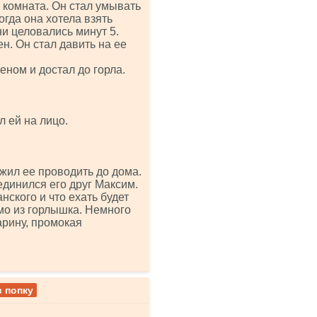
 комната. Он стал умывать
огда она хотела взять
ни целовались минут 5.
н. Он стал давить на ее
леном и достал до горла.
л ей на лицо.
жил ее проводить до дома.
единился его друг Максим.
ского и что ехать будет
ямо из горлышка. Немного
арину, промокая
в попку