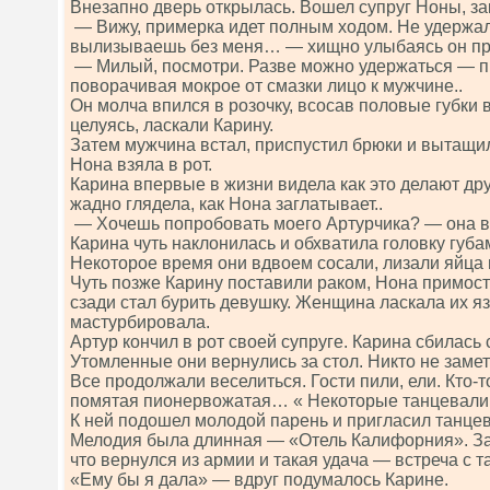
Внезапно дверь открылась. Вошел супруг Ноны, за
— Вижу, примерка идет полным ходом. Не удержа
вылизываешь без меня… — хищно улыбаясь он пр
— Милый, посмотри. Разве можно удержаться — 
поворачивая мокрое от смазки лицо к мужчине..
Он молча впился в розочку, всосав половые губки 
целуясь, ласкали Карину.
Затем мужчина встал, приспустил брюки и вытащи
Нона взяла в рот.
Карина впервые в жизни видела как это делают др
жадно глядела, как Нона заглатывает..
— Хочешь попробовать моего Артурчика? — она в
Карина чуть наклонилась и обхватила головку губ
Некоторое время они вдвоем сосали, лизали яйца 
Чуть позже Карину поставили раком, Нона примост
сзади стал бурить девушку. Женщина ласкала их я
мастурбировала.
Артур кончил в рот своей супруге. Карина сбилась
Утомленные они вернулись за стол. Никто не замет
Все продолжали веселиться. Гости пили, ели. Кто-т
помятая пионервожатая… « Некоторые танцевали
К ней подошел молодой парень и пригласил танцев
Мелодия была длинная — «Отель Калифорния». За 
что вернулся из армии и такая удача — встреча с 
«Ему бы я дала» — вдруг подумалось Карине.