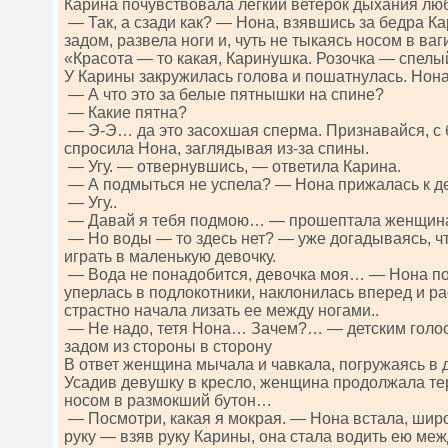
Карина почувствовала легкий ветерок дыхания л
— Так, а сзади как? — Нона, взявшись за бедра Ка
задом, развела ноги и, чуть не тыкаясь носом в ваг
«Красота — то какая, Каринушка. Розочка — спелы
У Карины закружилась голова и пошатнулась. Нона
— А что это за белые пятнышки на спине?
— Какие пятна?
— Э-Э… да это засохшая сперма. Признавайся, с
спросила Нона, заглядывая из-за спины.
— Угу. — отвернувшись, — ответила Карина.
— А подмыться не успела? — Нона прижалась к д
— Угу..
— Давай я тебя подмою… — прошептала женщин
— Но воды — то здесь нет? — уже догадываясь, чт
играть в маленькую девочку.
— Вода не понадобится, девочка моя… — Нона под
уперлась в подлокотники, наклонилась вперед и ра
страстно начала лизать ее между ногами..
— Не надо, тетя Нона… Зачем?… — детским голос
задом из стороны в сторону
В ответ женщина мычала и чавкала, погружаясь в
Усадив девушку в кресло, женщина продолжала те
носом в размокший бутон…
— Посмотри, какая я мокрая. — Нона встала, широ
руку — взяв руку Карины, она стала водить ею межд