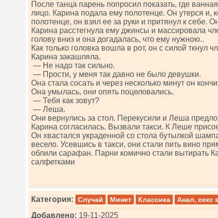
После танца парень попросил показать, где ванная
лицо. Карина подала ему полотенце. Он утерся и, к
полотенце, он взял ее за руки и притянул к себе. О
Карина расстегнула ему джинсы и массировала чле
голову вниз и она догадалась, что ему нужною..
Как только головка вошла в рот, он с силой ткнул ч
Карина закашляла.
— Не надо так сильно.
— Прости, у меня так давно не было девушки.
Она стала сосать и через несколько минут он кончи
Она умылась, они опять поцеловались.
— Тебя как зовут?
— Леша.
Они вернулись за стол. Перекусили и Леша предло
Карина согласилась. Вызвали такси. К Леше присо
Он хвастался украденной со стола бутылкой шампан
весело. Усевшись в такси, они стали пить вино пр
облили сарафан. Парни комично стали вытирать К
салфетками
Категория:
Случай
Минет
Классика
Анал, секс 
Добавлено:
19-11-2025