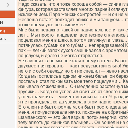
Надо сказать, что я тоже хороша собой — синие гл
фигура, которая заставляет многих парней оглянут
исключением. Пара женских хитростей — и он не мо
Неспеша встает, подходит ближе и мы танцуем… т
H
то же время уже не слышим ее…
Мне было неважно, какой он национальности, как е
ниц
лет… Мы просто танцевали, все теснее сплетаясь 
ить
поцеловал меня в шею, а потом заглянул в глаза…
потянулась губами к его губам… непередаваемо! К
пах — легкий запах духов смешивался с ароматом 
поцелуем, и долго не могла оторваться.
Без лишних слов мы поехали к нему в отель. Благ
двухместная кровать — как предусмотрительно! Уж
него и с себя одежду, но он не спешил — явно н
Когда мы остались в одном нижнем белье, он бер
постель и стал покрывать мое тело поцелуями… Ка
изнывала от желания… Он медленно расстегнул м
трусики… Когда он успел избавиться от своего ниж
успела заметить… момент истины настал. Я раздвин
я не прогадала, когда увидела в этом парне гречес
Его член не был огромным, он был просто идеальн
меня, я почувствовала нечто, похожее на обратны
шампанского — это был взрыв, поток энергии, кот
телу вплоть до кончиков пальцев… Он вошел и на с
видишь в моих глазах такую страсть, которой нико