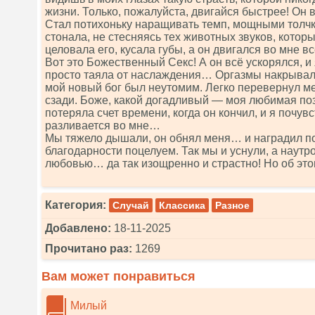
жизни. Только, пожалуйста, двигайся быстрее! Он в
Стал потихоньку наращивать темп, мощными толчк
стонала, не стесняясь тех животных звуков, котор
целовала его, кусала губы, а он двигался во мне 
Вот это Божественный Секс! А он всё ускорялся, и
просто таяла от наслаждения… Оргазмы накрывали
мой новый бог был неутомим. Легко перевернул м
сзади. Боже, какой догадливый — моя любимая поза
потеряла счет времени, когда он кончил, и я почув
разливается во мне…
Мы тяжело дышали, он обнял меня… и наградил п
благодарности поцелуем. Так мы и уснули, а наутр
любовью… да так изощренно и страстно! Но об это
Категория:
Случай
Классика
Разное
Добавлено:
18-11-2025
Прочитано раз:
1269
Вам может понравиться
Милый