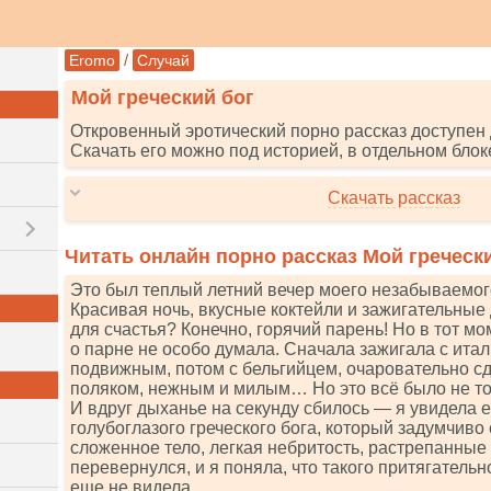
/
Eromo
Случай
Мой греческий бог
Откровенный эротический порно рассказ доступен 
Скачать его можно под историей, в отдельном блок
Скачать рассказ
Читать онлайн порно рассказ Мой греческ
Это был теплый летний вечер моего незабываемог
Красивая ночь, вкусные коктейли и зажигательные
для счастья? Конечно, горячий парень! Но в тот мом
о парне не особо думала. Сначала зажигала с ита
подвижным, потом с бельгийцем, очаровательно с
поляком, нежным и милым… Но это всё было не то
И вдруг дыханье на секунду сбилось — я увидела е
голубоглазого греческого бога, который задумчиво
сложенное тело, легкая небритость, растрепанны
перевернулся, и я поняла, что такого притягательн
еще не видела…