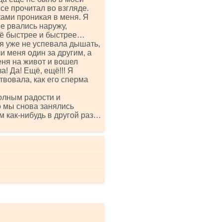
се прочитал во взгляде.
ами проникая в меня. Я
ые рвались наружу,
всё быстрее и быстрее…
 я уже не успевала дышать,
 меня один за другим, а
еня на живот и вошел
! Да! Ещё, ещё!!! Я
ствовала, как его сперма
олным радости и
о мы снова занялись
м как-нибудь в другой раз…