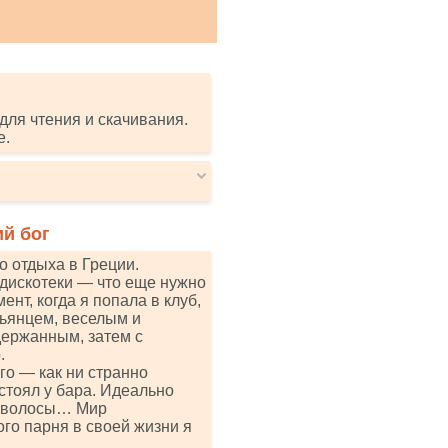
для чтения и скачивания.
е.
ий бог
о отдыха в Греции.
 дискотеки — что еще нужно
ент, когда я попала в клуб,
льянцем, веселым и
держанным, затем с
.
го — как ни странно
 стоял у бара. Идеально
е волосы… Мир
ого парня в своей жизни я