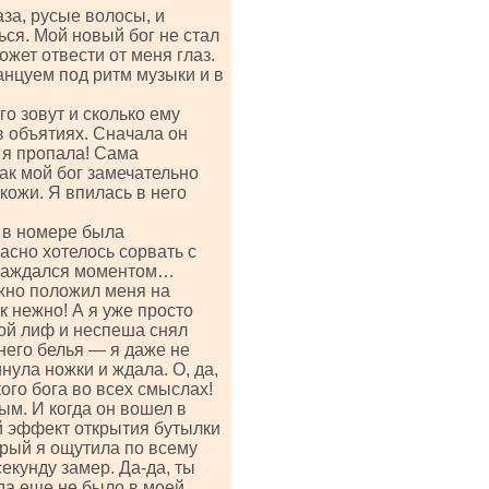
аза, русые волосы, и
ься. Мой новый бог не стал
жет отвести от меня глаз.
анцуем под ритм музыки и в
го зовут и сколько ему
в объятиях. Сначала он
 я пропала! Сама
ак мой бог замечательно
кожи. Я впилась в него
о в номере была
асно хотелось сорвать с
аслаждался моментом…
ежно положил меня на
к нежно! А я уже просто
ой лиф и неспеша снял
него белья — я даже не
ула ножки и ждала. О, да,
кого бога во всех смыслах!
ым. И когда он вошел в
й эффект открытия бутылки
орый я ощутила по всему
екунду замер. Да-да, ты
гда еще не было в моей