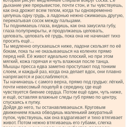
который рисует медленные спирали вокруг соска. Её
дыхание уже прерывистое, почти стон, и ты чувствуешь,
как она дрожит всем телом, когда ты одновременно
целуешь одну грудь, а ладонью нежно сжимаешь другую,
перекатывая сосок между пальцами.
Ты поднимаешь глаза, видишь, как она закусила губу,
глаза полуприкрыты, и продолжаешь целовать,
целовать, целовать её грудь, пока она не начинает тихо
просить ещё…
Ты медленно опускаешься ниже, ладони скользят по её
бокам, пока ты не оказываешься на коленях прямо
перед ней. Её живот идеально плоский, но при этом
мягкий, кожа горячая и чуть влажная после танца.
Мышцы пресса едва заметно проступают под тонким
слоем, и каждый раз, когда она делает вдох, они плавно
напрягаются и расслабляются.
Ты начинаешь с самого верха, прямо под грудью: лёгкий,
почти невесомый поцелуй в середину, где ещё
чувствуется биение сердца. Потом ещё один, чуть ниже,
и ещё, оставляя влажные следы губ прямо по центру,
спускаясь к пупку.
Дойдя до него, ты останавливаешься. Круговым
движением языка обводишь маленький аккуратный
пупок, чувствуешь, как она вздрагивает и тихо втягивает
живот. Потом нежно втягиваешь его губами, слегка