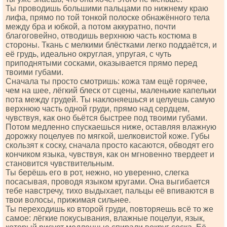
Ты проводишь большими пальцами по нижнему краю
лифа, прямо по той тонкой полоске обнажённого тела
между бра и юбкой, а потом аккуратно, почти
благоговейно, отводишь верхнюю часть костюма в
стороны. Ткань с мелкими блёстками легко поддаётся, и
её грудь, идеально округлая, упругая, с чуть
приподнятыми сосками, оказывается прямо перед
твоими губами.
Сначала ты просто смотришь: кожа там ещё горячее,
чем на шее, лёгкий блеск от сцены, маленькие капельки
пота между грудей. Ты наклоняешься и целуешь самую
верхнюю часть одной груди, прямо над сердцем,
чувствуя, как оно бьётся быстрее под твоими губами.
Потом медленно спускаешься ниже, оставляя влажную
дорожку поцелуев по мягкой, шелковистой коже. Губы
скользят к соску, сначала просто касаются, обводят его
кончиком языка, чувствуя, как он мгновенно твердеет и
становится чувствительным.
Ты берёшь его в рот, нежно, но уверенно, слегка
посасывая, проводя языком кругами. Она выгибается
тебе навстречу, тихо выдыхает, пальцы её впиваются в
твои волосы, прижимая сильнее.
Ты переходишь ко второй груди, повторяешь всё то же
самое: лёгкие покусывания, влажные поцелуи, язык,