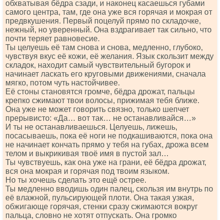
обхватывая бёдра сзади, и наконец касаешься губами
самого центра, там, где она уже вся горячая и мокрая от
предвкушения. Первый поцелуй прямо по складочке,
нежный, но уверенный. Она вздрагивает так сильно, что
почти теряет равновесие.
Ты целуешь её там снова и снова, медленно, глубоко,
чувствуя вкус её кожи, её желания. Язык скользит между
складок, находит самый чувствительный бугорок и
начинает ласкать его круговыми движениями, сначала
мягко, потом чуть настойчивее.
Её стоны становятся громче, бёдра дрожат, пальцы
крепко сжимают твои волосы, прижимая тебя ближе.
Она уже не может говорить связно, только шепчет
прерывисто: «Да… вот так… не останавливайся…»
И ты не останавливаешься. Целуешь, лижешь,
посасываешь, пока её ноги не подкашиваются, пока она
не начинает кончать прямо у тебя на губах, дрожа всем
телом и выкрикивая твоё имя в пустой зал…
Ты чувствуешь, как она уже на грани, её бёдра дрожат,
вся она мокрая и горячая под твоим языком.
Но ты хочешь сделать это ещё острее.
Ты медленно вводишь один палец, скользя им внутрь по
её влажной, пульсирующей плоти. Она такая узкая,
обжигающе горячая, стенки сразу сжимаются вокруг
пальца, словно не хотят отпускать. Она громко