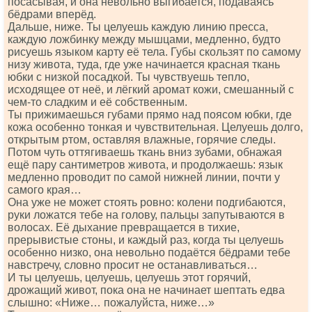
посасывая, и она невольно выгибается, подаваясь
бёдрами вперёд.
Дальше, ниже. Ты целуешь каждую линию пресса,
каждую ложбинку между мышцами, медленно, будто
рисуешь языком карту её тела. Губы скользят по самому
низу живота, туда, где уже начинается красная ткань
юбки с низкой посадкой. Ты чувствуешь тепло,
исходящее от неё, и лёгкий аромат кожи, смешанный с
чем-то сладким и её собственным.
Ты прижимаешься губами прямо над поясом юбки, где
кожа особенно тонкая и чувствительная. Целуешь долго,
открытым ртом, оставляя влажные, горячие следы.
Потом чуть оттягиваешь ткань вниз зубами, обнажая
ещё пару сантиметров живота, и продолжаешь: язык
медленно проводит по самой нижней линии, почти у
самого края…
Она уже не может стоять ровно: колени подгибаются,
руки ложатся тебе на голову, пальцы запутываются в
волосах. Её дыхание превращается в тихие,
прерывистые стоны, и каждый раз, когда ты целуешь
особенно низко, она невольно подаётся бёдрами тебе
навстречу, словно просит не останавливаться…
И ты целуешь, целуешь, целуешь этот горячий,
дрожащий живот, пока она не начинает шептать едва
слышно: «Ниже… пожалуйста, ниже…»