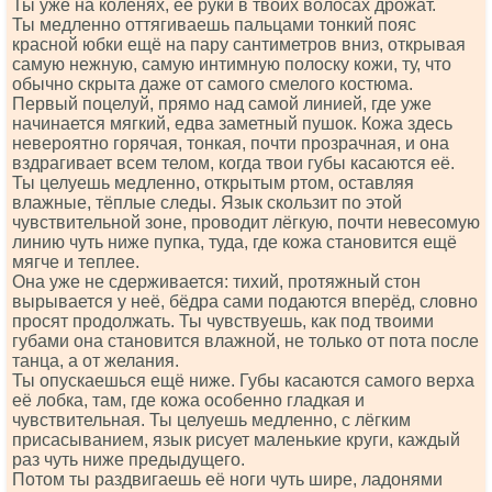
Ты уже на коленях, её руки в твоих волосах дрожат.
Ты медленно оттягиваешь пальцами тонкий пояс
красной юбки ещё на пару сантиметров вниз, открывая
самую нежную, самую интимную полоску кожи, ту, что
обычно скрыта даже от самого смелого костюма.
Первый поцелуй, прямо над самой линией, где уже
начинается мягкий, едва заметный пушок. Кожа здесь
невероятно горячая, тонкая, почти прозрачная, и она
вздрагивает всем телом, когда твои губы касаются её.
Ты целуешь медленно, открытым ртом, оставляя
влажные, тёплые следы. Язык скользит по этой
чувствительной зоне, проводит лёгкую, почти невесомую
линию чуть ниже пупка, туда, где кожа становится ещё
мягче и теплее.
Она уже не сдерживается: тихий, протяжный стон
вырывается у неё, бёдра сами подаются вперёд, словно
просят продолжать. Ты чувствуешь, как под твоими
губами она становится влажной, не только от пота после
танца, а от желания.
Ты опускаешься ещё ниже. Губы касаются самого верха
её лобка, там, где кожа особенно гладкая и
чувствительная. Ты целуешь медленно, с лёгким
присасыванием, язык рисует маленькие круги, каждый
раз чуть ниже предыдущего.
Потом ты раздвигаешь её ноги чуть шире, ладонями