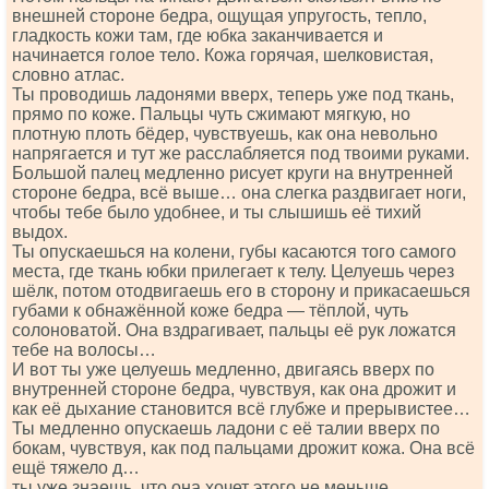
внешней стороне бедра, ощущая упругость, тепло,
гладкость кожи там, где юбка заканчивается и
начинается голое тело. Кожа горячая, шелковистая,
словно атлас.
Ты проводишь ладонями вверх, теперь уже под ткань,
прямо по коже. Пальцы чуть сжимают мягкую, но
плотную плоть бёдер, чувствуешь, как она невольно
напрягается и тут же расслабляется под твоими руками.
Большой палец медленно рисует круги на внутренней
стороне бедра, всё выше… она слегка раздвигает ноги,
чтобы тебе было удобнее, и ты слышишь её тихий
выдох.
Ты опускаешься на колени, губы касаются того самого
места, где ткань юбки прилегает к телу. Целуешь через
шёлк, потом отодвигаешь его в сторону и прикасаешься
губами к обнажённой коже бедра — тёплой, чуть
солоноватой. Она вздрагивает, пальцы её рук ложатся
тебе на волосы…
И вот ты уже целуешь медленно, двигаясь вверх по
внутренней стороне бедра, чувствуя, как она дрожит и
как её дыхание становится всё глубже и прерывистее…
Ты медленно опускаешь ладони с её талии вверх по
бокам, чувствуя, как под пальцами дрожит кожа. Она всё
ещё тяжело д…
ты уже знаешь, что она хочет этого не меньше.