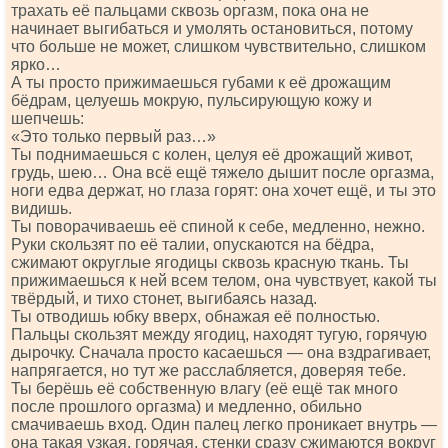
трахать её пальцами сквозь оргазм, пока она не
начинает выгибаться и умолять остановиться, потому
что больше не может, слишком чувствительно, слишком
ярко…
А ты просто прижимаешься губами к её дрожащим
бёдрам, целуешь мокрую, пульсирующую кожу и
шепчешь:
«Это только первый раз…»
Ты поднимаешься с колен, целуя её дрожащий живот,
грудь, шею… Она всё ещё тяжело дышит после оргазма,
ноги едва держат, но глаза горят: она хочет ещё, и ты это
видишь.
Ты поворачиваешь её спиной к себе, медленно, нежно.
Руки скользят по её талии, опускаются на бёдра,
сжимают округлые ягодицы сквозь красную ткань. Ты
прижимаешься к ней всем телом, она чувствует, какой ты
твёрдый, и тихо стонет, выгибаясь назад.
Ты отводишь юбку вверх, обнажая её полностью.
Пальцы скользят между ягодиц, находят тугую, горячую
дырочку. Сначала просто касаешься — она вздрагивает,
напрягается, но тут же расслабляется, доверяя тебе.
Ты берёшь её собственную влагу (её ещё так много
после прошлого оргазма) и медленно, обильно
смачиваешь вход. Один палец легко проникает внутрь —
она такая узкая, горячая, стенки сразу сжимаются вокруг