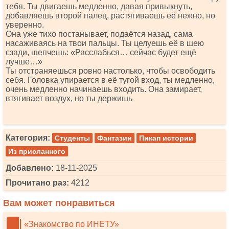
тебя. Ты двигаешь медленно, давая привыкнуть,
добавляешь второй палец, растягиваешь её нежно, но
уверенно.
Она уже тихо постанывает, подаётся назад, сама
насаживаясь на твои пальцы. Ты целуешь её в шею
сзади, шепчешь: «Расслабься… сейчас будет ещё
лучше…»
Ты отстраняешься ровно настолько, чтобы освободить
себя. Головка упирается в её тугой вход, ты медленно,
очень медленно начинаешь входить. Она замирает,
втягивает воздух, но ты держишь
Категория:
Студенты
Фантазии
Пикап истории
Из присланного
Добавлено:
18-11-2025
Прочитано раз:
4212
Вам может понравиться
«Знакомство по ИНЕТУ»