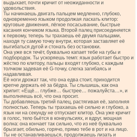
выдыхает, почти кричит от неожиданности и
удовольствия.
Ты начинаешь двигать пальцем медленно, глубоко,
одновременно языком продолжая ласкать клитор:
круговые движения, лёгкое посасывание, быстрые
касания кончиком языка. Второй палец присоединяется
к первому, теперь ты трахаешь её двумя пальцами,
находя ту самую точку внутри, которая заставляет её
выгибаться дугой и стонать без остановки.
Она уже вся течёт, буквально капает тебе на губы и
подбородок. Ты ускоряешь темп: язык работает быстро и
жёстко по клитору, пальцы входят глубоко, с каждым
толчком задевая её G-точку, слегка загибаясь и
надавливая.
Её ноги дрожат так, что она едва стоит, приходится
крепче держать её за бёдра. Ты слышишь, как она
хрипит: «Ещё… глубже… быстрее… пожалуйста…», и
выполняешь всё, что она просит.
Ты добавляешь третий палец, растягивая её, заполняя
полностью. Теперь ты трахаешь её сильно и глубоко, а
язык ни на секунду не отпускает клитор. Она уже кричит
в голос, тело бьётся в конвульсиях, и вдруг, мощная
волна: она кончает так сильно, что из неё буквально
брызгает, обильно, горячо, прямо тебе в рот и на лицо.
Ты не останавливаешься, продолжаешь лизать и