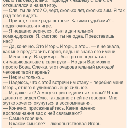
было так сексуально. Подойдя к нашему столик, он
откашлялся и начал игру.
— Оля, ты ли это? О, чёрт, сколько лет, сколько зим. Я так
рад тебя видеть.
— Привет, я тоже рада встрече. Какими судьбами? –
подключилась я к игре.
— Я недавно вернулся, был в длительной
командировке. Я, смотрю, ты не одна. Представишь
нас?
— Да, конечно. Это Игорь. Игорь, а это… — я не знала,
как мне представить парня, ведь не знала его имени.
— Меня зовут Владимир – быстро он подхватил
ситуацию дальше в свои руки – Но для Вас можно
просто Вова. Олечка, этот очаровательный молодой
человек твой парень?
— Нет, мы только…
— Надеюсь, что с этой встречи им стану – перебил меня
Игорь, отчего я удивилась ещё сильнее.
— М, даже так? А могу я присоединиться к вам? Я так
давно не видел Олю, так давно с ней не говорил. Мне
жутко хочется окунуться в воспоминания.
— Конечно, присаживайтесь. Какие именно
воспоминания вас с ней связывают?
— Самые горячие.
— В каком смысле? – любопытствовал Игорь.