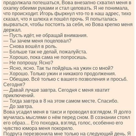
продолжала потешаться, Вова внезапно схватил меня в
охапку обеими руками и стал целовать. Я не понимала,
что происходит. Игорь фыркнул что-то в наш адрес, тихо
сказал, что я шлюха и пошёл прочь. Я попыталась
вырваться, чтобы постоять за себя, но Вова крепко меня
держал.
— Пусть идёт, не обращай внимания.
— Ты зачем меня поцеловал?
— Снова вошёл в роль.
— Больше так не делай, пожалуйста.
— Хорошо, пока сама не попросишь.
— Не попрошу. Ясно?
— Ясно, ясно. Так ты пойдёшь на ужин со мной?
— Хорошо. Только ужин и никакого продолжения.
— Обещаю. Всё только с вашего позволения и просьб.
Сегодня?
— Давай лучше завтра. Сегодня с меня хватит
приключений.
— Тогда завтра в 8 на этом самом месте. Спасибо.
— До завтра.
Вова усадил меня в такси и проводил взглядом. Я долго
мучилась мыслями о нём перед сном. В сознании стоял
его образ… Его походка, взгляд, голос, особенно его
чувство юмора меня покорило.
Подруга перезвонила мне только на следующий день. Я