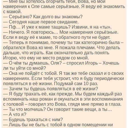
— Мне бы хотелось огорчить тебя, Вова, но мои
намерения к Оле самые серьёзные. Я веду её знакомить
с мамой.
— Серьёзно? Как долго вы знакомы?
— Сегодня наше первое свидание.
— Пф… И уже к маме тащишь? Извини, я на «ты».
— Ничего. Я повторюсь… Мои намерения серьёзные.
Если я веду её к маме, то обратного пути не будет.
— Теперь я понимаю, почему ты так категорично была –
обратился Вова ко мне. Я пожала плечами. Что делать
дальше, что играть. Как окончательно дать понять
Игорю, что ему не место рядом со мной.
— О чём ты думаешь, Оля? – спросил Игорь – Хочешь
ли ты уйти со мной?
— Она не пойдёт с тобой. Я так же тебе сказал и о своих
намерениях. Если тебя устроит, что я буду периодически
появляться в её жизни. Подумай сам 10 раз.
— Зачем ты будешь появляться в её жизни?
— Я буду трахать её, как прежде. Мы будем каждый раз
вспоминать наш роман и окунаться в эти воспоминания
с головой – говорил это Вова, глядя мне прямо в глаза.
— Ты что молчишь? Он говорит такие вещи, а ты…
— А что я?
— Будешь трахаться с ним?
— Лишь бы не быть с тобой в одном помещении ни