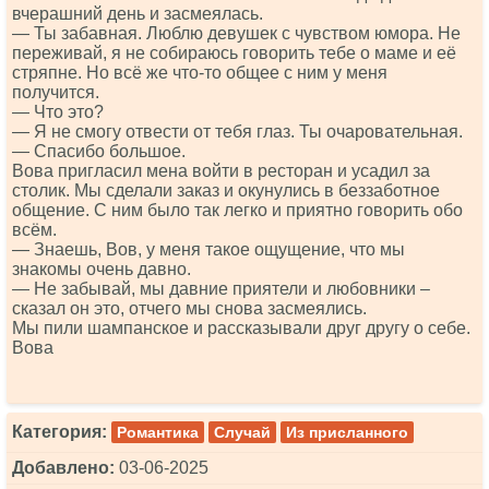
вчерашний день и засмеялась.
— Ты забавная. Люблю девушек с чувством юмора. Не
переживай, я не собираюсь говорить тебе о маме и её
стряпне. Но всё же что-то общее с ним у меня
получится.
— Что это?
— Я не смогу отвести от тебя глаз. Ты очаровательная.
— Спасибо большое.
Вова пригласил мена войти в ресторан и усадил за
столик. Мы сделали заказ и окунулись в беззаботное
общение. С ним было так легко и приятно говорить обо
всём.
— Знаешь, Вов, у меня такое ощущение, что мы
знакомы очень давно.
— Не забывай, мы давние приятели и любовники –
сказал он это, отчего мы снова засмеялись.
Мы пили шампанское и рассказывали друг другу о себе.
Вова
Категория:
Романтика
Случай
Из присланного
Добавлено:
03-06-2025