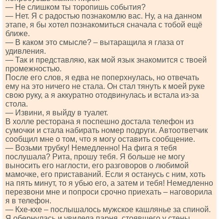
— Не слишком ты торопишь события?
— Нет. Я с радостью познакомлю вас. Ну, а на данном
этапе, я бы хотел познакомиться сначала с тобой ещё
ближе.
— В каком это смысле? – вытаращила я глаза от
удивления.
— Так и представляю, как мой язык знакомится с твоей
промежностью.
После его слов, я едва не поперхнулась, но отвечать
ему на это ничего не стала. Он стал тянуть к моей руке
свою руку, а я аккуратно отодвинулась и встала из-за
стола.
— Извини, я выйду в туалет.
В холле ресторана я поспешно достала телефон из
сумочки и стала набирать номер подруги. Автоответчик
сообщил мне о том, что я могу оставить сообщение.
— Возьми трубку! Немедленно! На фига я тебя
послушала? Рита, прошу тебя. Я больше не могу
выносить его наглости, его разговоров о любимой
мамочке, его приставаний. Если я останусь с ним, хоть
на пять минут, то я убью его, а затем и тебя! Немедленно
перезвони мне и попроси срочно приехать – наговорила
я в телефон.
— Кхе-кхе – послышалось мужское кашлянье за спиной.
Я обернулась и увидела парня, стоявшего у стены.