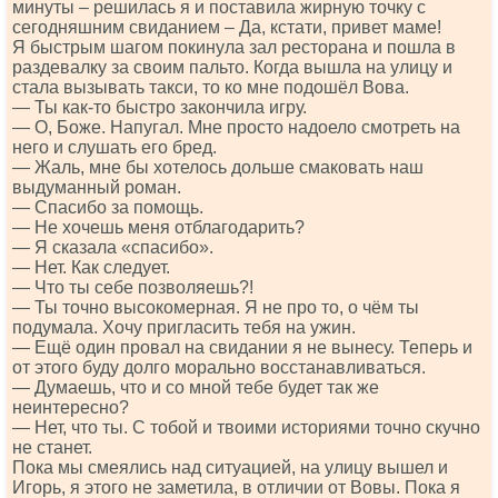
минуты – решилась я и поставила жирную точку с
сегодняшним свиданием – Да, кстати, привет маме!
Я быстрым шагом покинула зал ресторана и пошла в
раздевалку за своим пальто. Когда вышла на улицу и
стала вызывать такси, то ко мне подошёл Вова.
— Ты как-то быстро закончила игру.
— О, Боже. Напугал. Мне просто надоело смотреть на
него и слушать его бред.
— Жаль, мне бы хотелось дольше смаковать наш
выдуманный роман.
— Спасибо за помощь.
— Не хочешь меня отблагодарить?
— Я сказала «спасибо».
— Нет. Как следует.
— Что ты себе позволяешь?!
— Ты точно высокомерная. Я не про то, о чём ты
подумала. Хочу пригласить тебя на ужин.
— Ещё один провал на свидании я не вынесу. Теперь и
от этого буду долго морально восстанавливаться.
— Думаешь, что и со мной тебе будет так же
неинтересно?
— Нет, что ты. С тобой и твоими историями точно скучно
не станет.
Пока мы смеялись над ситуацией, на улицу вышел и
Игорь, я этого не заметила, в отличии от Вовы. Пока я