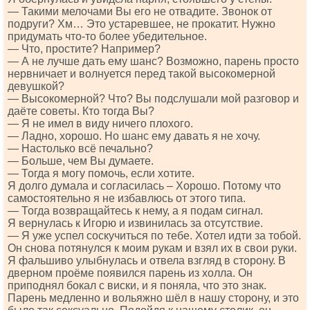
— Такими мелочами Вы его не отвадите. Звонок от
подруги? Хм… Это устаревшее, не прокатит. Нужно
придумать что-то более убедительное.
— Что, простите? Например?
— А не лучше дать ему шанс? Возможно, парень просто
нервничает и волнуется перед такой высокомерной
девушкой?
— Высокомерной? Что? Вы подслушали мой разговор и
даёте советы. Кто тогда Вы?
— Я не имел в виду ничего плохого.
— Ладно, хорошо. Но шанс ему давать я не хочу.
— Настолько всё печально?
— Больше, чем Вы думаете.
— Тогда я могу помочь, если хотите.
Я долго думала и согласилась – Хорошо. Потому что
самостоятельно я не избавлюсь от этого типа.
— Тогда возвращайтесь к нему, а я подам сигнал.
Я вернулась к Игорю и извинилась за отсутствие.
— Я уже успел соскучиться по тебе. Хотел идти за тобой.
Он снова потянулся к моим рукам и взял их в свои руки.
Я фальшиво улыбнулась и отвела взгляд в сторону. В
дверном проёме появился парень из холла. Он
приподнял бокал с виски, и я поняла, что это знак.
Парень медленно и вольяжно шёл в нашу сторону, и это