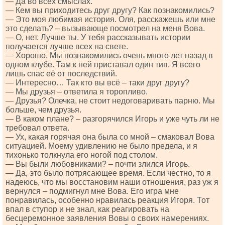
— Да во всех смыслах.
— Кем вы приходитесь друг другу? Как познакомились?
— Это моя любимая история. Оля, расскажешь или мне
это сделать? – вызывающе посмотрел на меня Вова.
— О, нет. Лучше ты. У тебя рассказывать истории
получается лучше всех на свете.
— Хорошо. Мы познакомились очень много лет назад в
одном клубе. Там к ней приставал один тип. Я всего
лишь спас её от последствий.
— Интересно… Так кто вы всё – таки друг другу?
— Мы друзья – ответила я торопливо.
— Друзья? Олечка, не стоит недоговаривать парню. Мы
больше, чем друзья.
— В каком плане? – разгорячился Игорь и уже чуть ли не
требовал ответа.
— Ух, какая горячая она была со мной – смаковал Вова
ситуацией. Моему удивлению не было предела, и я
тихонько толкнула его ногой под столом.
— Вы были любовниками? – почти злился Игорь.
— Да, это было потрясающее время. Если честно, то я
надеюсь, что мы восстановим наши отношения, раз уж я
вернулся – подмигнул мне Вова. Его игра мне
понравилась, особенно нравилась реакция Игоря. Тот
впал в ступор и не знал, как реагировать на
бесцеремонное заявления Вовы о своих намерениях.