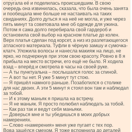
отругала её и поделилась происшедшим. В свою
очередь она извинилась, сказала, что была очень занята
и пообещала мне больше не настаивать на таких
свиданиях. Долго дуться я на неё не могла, и уже через
пять минут та советовала мне об одежде для ужина.
Потом я сама долго перебирала свой гардероб и
остановила свой выбор на красном платье до колен.
Верх платья сделан под корсет, а низ из разлетающегося
атласного материала. Туфли в чёрную замшу и сумочка-
клатч. Уложила волосы и нанесла макияж на лицо, не
ярко, но подчеркнув при этом свою красоту. Ровно в 8 я
прибыла на место встречи, его ещё не было. Я ходила
взад – вперёд и смотрела в часы на своей руке.
— А ты пунктуальна – послышался голос за спиной.
— А вот ты нет. Я уже 5 минут тут стою.
— Я пришёл намного раньше. Позаботился о столике
для нас двоих. А эти 5 минут я стоял вон там и наблюдал
за тобой.
— И к этому маньяк я пришла на встречу.
— Я не маньяк. Я просто полюбил наблюдать за тобой.
— Как раз так и ведут себя маньяки.
— Доверься мне и ты убедишься в моих добрых
намерениях.
— Слово «намерения» меня уже пугает с тех пор.
Вова зашёлся смехом. Я тоже вспомнила до деталей