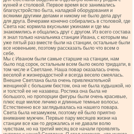
кухней и столовой. Первое время все занимались
благоустройство быта, наладкой оборудования и
всякими другими делами и никому не было дела друг
для друга. Вечерами конечно собирались в столовой, где
Света нас кормила вкусными ужинами и где мы
знакомились и общались друг с другом. Из всего состава
я знал только начальника станции Ивана, с которым мы
уже пятый раз вместе были на станции, остальные были
все новенькие, поэтому рассказать было что всем о
себе.
Мы с Иваном были самые старшие на станции, нам
было под сорок, остальным всем было около тридцати, в
том числе и Светлане. Наша повар оказалась очень
веселой и жизнерадостной и всегда весело смеялась.
Внешне Светлана была очень привлекательной
женщиной с большим бюстом, она не была худышкой, но
и толстой ее не назавеш. Ростика она была не
большого, но пропорции фигуры были очень красивые,
плюс еще милое личико и длинные темные волосы.
Естественно все заглядывалась на нашего повара.
Света была незамужем, поэтому ей было приятно
внимание мужчин. Первые пару месяцев жизни на
станции все как-то держались и не давали волю
чувствам, но на третий месяц все начали проявлять