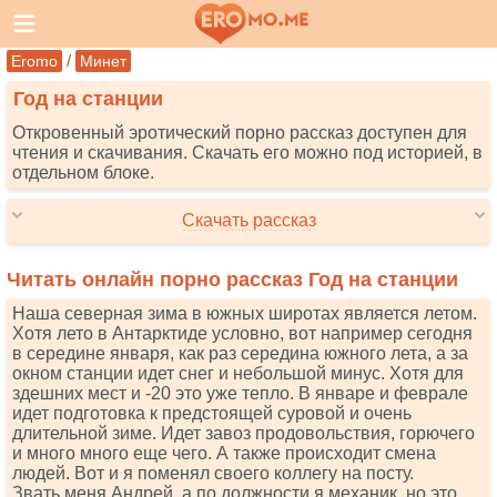
/
Eromo
Минет
Год на станции
Откровенный эротический порно рассказ доступен для
чтения и скачивания. Скачать его можно под историей, в
отдельном блоке.
Скачать рассказ
Читать онлайн порно рассказ Год на станции
Наша северная зима в южных широтах является летом.
Хотя лето в Антарктиде условно, вот например сегодня
в середине января, как раз середина южного лета, а за
окном станции идет снег и небольшой минус. Хотя для
здешних мест и -20 это уже тепло. В январе и феврале
идет подготовка к предстоящей суровой и очень
длительной зиме. Идет завоз продовольствия, горючего
и много много еще чего. А также происходит смена
людей. Вот и я поменял своего коллегу на посту.
Звать меня Андрей, а по должности я механик, но это