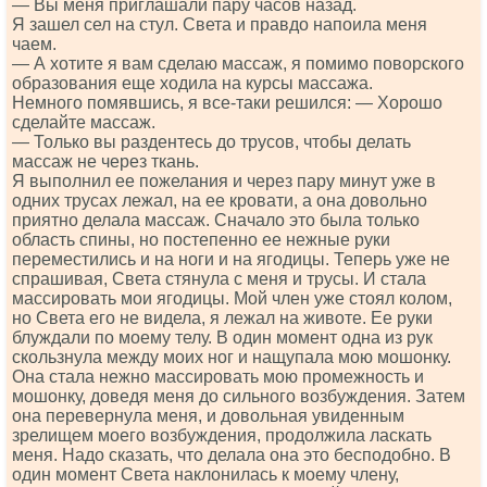
— Вы меня приглашали пару часов назад.
Я зашел сел на стул. Света и правдо напоила меня
чаем.
— А хотите я вам сделаю массаж, я помимо поворского
образования еще ходила на курсы массажа.
Немного помявшись, я все-таки решился: — Хорошо
сделайте массаж.
— Только вы раздентесь до трусов, чтобы делать
массаж не через ткань.
Я выполнил ее пожелания и через пару минут уже в
одних трусах лежал, на ее кровати, а она довольно
приятно делала массаж. Сначало это была только
область спины, но постепенно ее нежные руки
переместились и на ноги и на ягодицы. Теперь уже не
спрашивая, Света стянула с меня и трусы. И стала
массировать мои ягодицы. Мой член уже стоял колом,
но Света его не видела, я лежал на животе. Ее руки
блуждали по моему телу. В один момент одна из рук
скользнула между моих ног и нащупала мою мошонку.
Она стала нежно массировать мою промежность и
мошонку, доведя меня до сильного возбуждения. Затем
она перевернула меня, и довольная увиденным
зрелищем моего возбуждения, продолжила ласкать
меня. Надо сказать, что делала она это бесподобно. В
один момент Света наклонилась к моему члену,