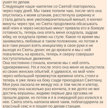
ушел по делам.
Следующее наше чаепитие со Светой повторилось
через пару дней. Мы также попили чаю, после чего она
опустилась к моим штанам, расстегнула ширинку и
стала делать мне умопомрачительный миньет, я кончил
минуты через три, но Света продолжила обсасывать
мой член и через несколько минут привела его в боевую
готовность, теперь она опять меня оседлала, задрав
юбку, но оседлала прямо на стуле. Какое-то время мы
занимались любовью в таком положении, но потом я
все-таки решил взять инициативу в свои руки и не
выходя из Светы донес ее до кровати и мы с ней
повалились на кровать, теперь я сверху совершал
поступательные движения.
Она постоянно стонала, кончили мы с ней опять
одновременно. Но и после этого она меня не выпустила
из своих женских объятий, я удивился, но мой член
через небольшой промежуток времени опять стоял и
теперь я уже лежа на боку сзади приходовал Светлану.
Моя рука ласкала ее между ног, в том числе и клитор,
поэтому она насколько раз кончила, я же долго не мог
достичь вершины, видимо первые два оргазма не
прошли даром, но потом и я в очередной раз излился в
нее. Света опять напоила меня чаем, поблагодарила за
классный секс и я пошел по делам станции.