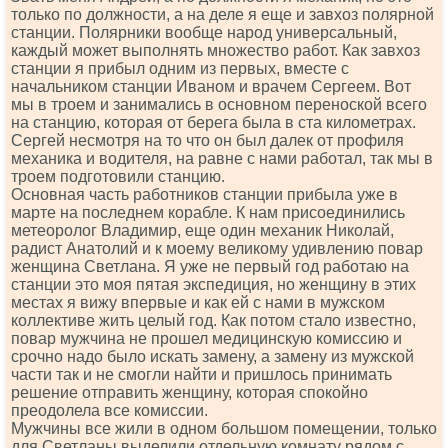
только по должности, а на деле я еще и завхоз полярной
станции. Полярники вообще народ универсальный,
каждый может выполнять множество работ. Как завхоз
станции я прибыл одним из первых, вместе с
начальником станции Иваном и врачем Сергеем. Вот
мы в троем и занимались в основном переноской всего
на станцию, которая от берега была в ста километрах.
Сергей несмотря на то что он был далек от профиля
механика и водителя, на равне с нами работал, так мы в
троем подготовили станцию.
Основная часть работников станции прибыла уже в
марте на последнем корабле. К нам присоединились
метеоролог Владимир, еще один механик Николай,
радист Анатолий и к моему великому удивлению повар
женщина Светлана. Я уже не первый год работаю на
станции это моя пятая экспедиция, но женщину в этих
местах я вижу впервые и как ей с нами в мужском
коллективе жить целый год. Как потом стало известно,
повар мужчина не прошел медицинскую комиссию и
срочно надо было искать замену, а замену из мужской
части так и не смогли найти и пришлось принимать
решение отправить женщину, которая спокойно
преодолела все комиссии.
Мужчины все жили в одном большом помещении, только
для Светланы выделили отдельную комнату рядом с