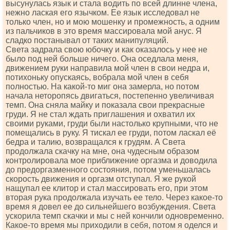
высунулась язык и стала водить по всей длинне члена,
нежно лаская его язычком. Ее язык исследовал не
только член, но и мою мошенку и промежность, а одним
из пальчиков в это время массировала мой анус. Я
сладко постанывал от таких манипуляций.
Света задрала свою юбочку и как оказалось у нее не
было под ней больше ничего. Она оседлала меня,
движением руки направила мой член в свои недра и,
потихоньку опускаясь, вобрала мой член в себя
полностью. На какой-то миг она замерла, но потом
начала неторопясь двигаться, постепенно увеличивая
темп. Она сняла майку и показала свои прекрасные
груди. Я не стал ждать приглашения и охватил их
своими руками, груди были настолько крупными, что не
помещались в руку. Я тискал ее груди, потом ласкал её
бедра и талию, возвращался к грудям. А Света
продолжала скачку на мне, она чудесным образом
контролировала мое приближение оргазма и доводила
до предоргазменного состояния, потом уменьшалась
скорость движения и оргазм отступал. Я же рукой
нащупал ее клитор и стал массировать его, при этом
вторая рука продолжала изучать ее тело. Через какое-то
время я довел ее до сильнейшего возбуждения. Света
ускорила темп скачки и мы с ней кончили одновременно.
Какое-то время мы приходили в себя, потом я оделся и