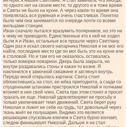
интерес к нашей Светлане. Я стал замечать, что иногда,
то одного нет на своем месте, то другого и в тоже время
и Светы не было на кухне. А через какое-то время она
появлялась вся румяная и очень счастливая. Понятно
было чем она занимается по очереди почти со всеми
жильцами станции.
Иван сначало пытался вразумить полярников, но это ни
к чему не приводило. Единственные кто к ней не ходил
были я и Иван, остальные все прошли через Светлану.
Один раз я искал своего напарника Николая и не мог его
найти, последнее место где он мог быть это на кухне или
в столовой. Но и там его не оказалось, оставалась
только коморка поварихи. Дверь была закрыта, но
внутри раздавались стоны и какая-то возня. Я
наклонился к замочной скважине и заглянул внутрь.
Передо мной открылась картина: Света стоит
облокотившись на стол, ее юбка приподнята, а сзади со
спущенными штанами пристроился Николай и толчками
вгоняет в нее свой член. Света при этом стонет и просит
трахать ее еще. Николай удовлетворяет ее просьбу и
только увеличивает темп движений. Света берет руку
Николая и ложит ее себе на грудь, тот довольный через
ткань мнёт ее полушария. Видимо это является
решающим спусковым ключем и Света бурно кончает,
следом финиширует Николай. Дальше я не стал