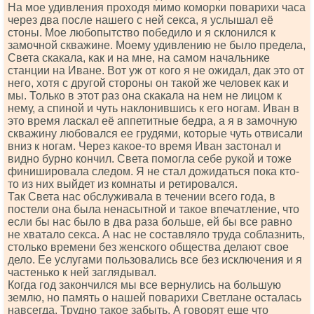
На мое удивления проходя мимо коморки поварихи часа
через два после нашего с ней секса, я услышал её
стоны. Мое любопытство победило и я склонился к
замочной скважине. Моему удивлению не было предела,
Света скакала, как и на мне, на самом начальнике
станции на Иване. Вот уж от кого я не ожидал, дак это от
него, хотя с другой стороны он такой же человек как и
мы. Только в этот раз она скакала на нем не лицом к
нему, а спиной и чуть наклонившись к его ногам. Иван в
это время ласкал её аппетитные бедра, а я в замочную
скважину любовался ее грудями, которые чуть отвисали
вниз к ногам. Через какое-то время Иван застонал и
видно бурно кончил. Света помогла себе рукой и тоже
финишировала следом. Я не стал дожидаться пока кто-
то из них выйдет из комнаты и ретировался.
Так Света нас обслуживала в течении всего года, в
постели она была ненасытной и такое впечатление, что
если бы нас было в два раза больше, ей бы все равно
не хватало секса. А нас не составляло труда соблазнить,
столько времени без женского общества делают свое
дело. Ее услугами пользовались все без исключения и я
частенько к ней заглядывал.
Когда год закончился мы все вернулись на большую
землю, но память о нашей поварихи Светлане осталась
навсегда. Трудно такое забыть. А говорят еще что