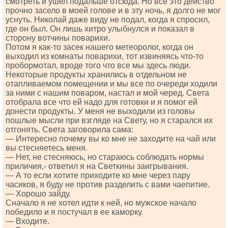
смотреть и ушел подальше отсюда. Но все это действо
прочно засело в моей голове и в эту ночь, я долго не мог
уснуть. Николай даже виду не подал, когда я спросил,
где он был. Он лишь хитро улыбнулся и показал в
сторону вотчины поварихи.
Потом я как-то засек нашего метеоролог, когда он
выходил из комнаты поварихи, тот извиняясь что-то
пробормотал, вроде того что все мы здесь люди.
Некоторые продукты хранились в отдельном не
отапливаемом помещении и мы все по очереди ходили
за ними с нашим поваром, настал и мой черед. Света
отобрала все что ей надо для готовки и я помог ей
донести продукты. У меня не выходили из головы
пошлые мысли при взгляде на Свету, но я старался их
отгонять. Света заговорила сама:
— Интересно почему вы ко мне не заходите на чай или
вы стесняетесь меня.
— Нет, не стесняюсь, но стараюсь соблюдать нормы
приличия,- ответил я на Светкины заигрывания.
— А то если хотите приходите ко мне через пару
часиков, я буду не против разделить с вами чаепитие.
— Хорошо зайду.
Сначало я не хотел идти к ней, но мужское начало
победило и я постучал в ее каморку.
— Входите.