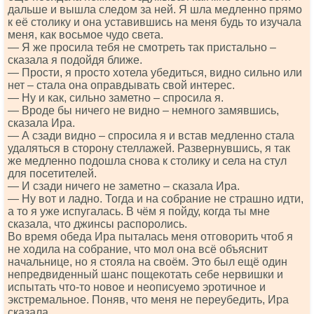
дальше и вышла следом за ней. Я шла медленно прямо
к её столику и она уставившись на меня будь то изучала
меня, как восьмое чудо света.
— Я же просила тебя не смотреть так пристально –
сказала я подойдя ближе.
— Прости, я просто хотела убедиться, видно сильно или
нет – стала она оправдывать свой интерес.
— Ну и как, сильно заметно – спросила я.
— Вроде бы ничего не видно – немного замявшись,
сказала Ира.
— А сзади видно – спросила я и встав медленно стала
удаляться в сторону стеллажей. Развернувшись, я так
же медленно подошла снова к столику и села на стул
для посетителей.
— И сзади ничего не заметно – сказала Ира.
— Ну вот и ладно. Тогда и на собрание не страшно идти,
а то я уже испугалась. В чём я пойду, когда ты мне
сказала, что джинсы распоролись.
Во время обеда Ира пыталась меня отговорить чтоб я
не ходила на собрание, что мол она всё объяснит
начальнице, но я стояла на своём. Это был ещё один
непредвиденный шанс пощекотать себе нервишки и
испытать что-то новое и неописуемо эротичное и
экстремальное. Поняв, что меня не переубедить, Ира
сказала.