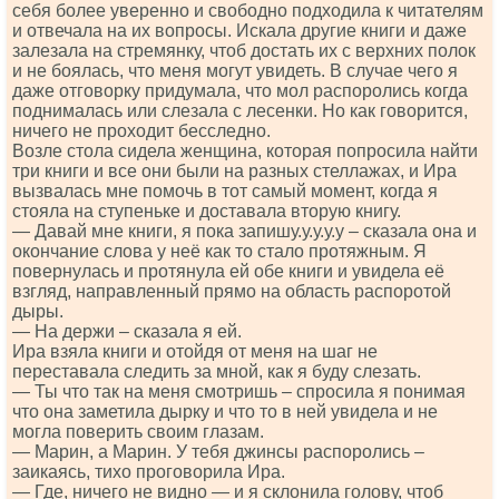
себя более уверенно и свободно подходила к читателям
и отвечала на их вопросы. Искала другие книги и даже
залезала на стремянку, чтоб достать их с верхних полок
и не боялась, что меня могут увидеть. В случае чего я
даже отговорку придумала, что мол распоролись когда
поднималась или слезала с лесенки. Но как говорится,
ничего не проходит бесследно.
Возле стола сидела женщина, которая попросила найти
три книги и все они были на разных стеллажах, и Ира
вызвалась мне помочь в тот самый момент, когда я
стояла на ступеньке и доставала вторую книгу.
— Давай мне книги, я пока запишу.у.у.у.у – сказала она и
окончание слова у неё как то стало протяжным. Я
повернулась и протянула ей обе книги и увидела её
взгляд, направленный прямо на область распоротой
дыры.
— На держи – сказала я ей.
Ира взяла книги и отойдя от меня на шаг не
переставала следить за мной, как я буду слезать.
— Ты что так на меня смотришь – спросила я понимая
что она заметила дырку и что то в ней увидела и не
могла поверить своим глазам.
— Марин, а Марин. У тебя джинсы распоролись –
заикаясь, тихо проговорила Ира.
— Где, ничего не видно — и я склонила голову, чтоб