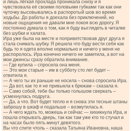
и лишь лёгкая прохлада проникала снизу и я
чувствовала её своими половыми губками так как они
чуточку высовывались в распоротый шов во время
ходьбы. До работы я доехала без приключений, но
новые ощущения не давали мне покоя всю дорогу. Я
постоянно думала о том, как я буду выглядеть в читалке
без шубки и халата.
Ира уже была на месте и поприветствовав друг друга я
стала снимать шубку. Я решила что буду вести себя как
будь то я одета вполне нормально и ничего у меня не
распоролось. Ира конечно ничего не заметила, а вот на
мои джинсы сразу обратила внимание.
— Где купила – спросила она меня.
— Это мои старые – им в субботу сто лет будет –
ответила я.
— А чего ты их раньше не носила – снова спросила Ира.
— Да вот, как то я не привыкла к брюкам – сказала я.
— Само собой, тебе бы только голышом сверкать –
усмехнулась подруга.
— Да, а что. Вот будет тепло и я снова эти тесные штаны
заброшу в шкаф и подальше – возмутилась я.
— А чего ждать то, можешь и сейчас — хихикнула Ира, и
пошла открывать дверь, так как там уже кто то стучал и
на часах было пять минут девятого.
Вы что спите чтоль – сказала Татьяна Ивановна, наша