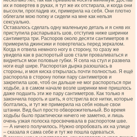
их и повертев в руках, я тут же их отстирала, и когда они
высохли, прогладив их, примерила на себя. Они плотно
облегали мою попку и сидели на мне как нельзя
сексуально.
Оставалось сделать одну маленькую деталь и я сняв их
приступила распарывать шов, отступив ниже ширинки
сантиметра три. Распоров около десяти сантиметров я
примерила джинсики и повертелась перед зеркалом.
Когда я отвела немного ногу в сторону, то сразу же
увидела как в распоротый шов стали проваливаться и
виднеться мои половые губки. Я села на стул и развела
ноги ещё шире. Распоротая дырка разошлась в
стороны, и моя киска открылась почти полностью. Я ещё
распорола в сторону попки пару сантиметров и
закрепила шов, чтоб он дальше не мог распороться при
ходьбе, а в самом начале возле ширинки мне пришлось
даже подшить эти же пару сантиметров. Как только я
закончила пороть и шить, я отстригла все нитки, которые
болтались, и тут же примерила на себя новые свои
штанки. Вид был просто обворожительный. Во время
ходьбы было практически ничего не заметно, и лишь
очень узкая полоска просвечивала в распоротом шве.
— А ничего получилось. Нужно опробовать их на улице
– сказала я сама себе и тут же пошла одеваться.