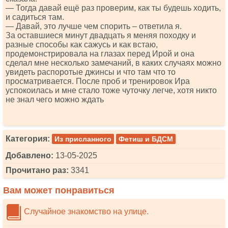
— Тогда давай ещё раз проверим, как ты будешь ходить,
и садиться там.
— Давай, это лучше чем спорить – ответила я.
За оставшиеся минут двадцать я меняя походку и
разные способы как сажусь и как встаю,
продемонстрировала на глазах перед Ирой и она
сделал мне несколько замечаний, в каких случаях можно
увидеть распоротые джинсы и что там что то
просматривается. После проб и тренировок Ира
успокоилась и мне стало тоже чуточку легче, хотя никто
не знал чего можно ждать
Категория:
Из присланного
Фетиш и БДСМ
Добавлено:
13-05-2025
Прочитано раз:
3341
Вам может понравиться
Случайное знакомство на улице.