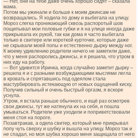
— Нет, они на тебе даже очень хорошо сидят – сказала
мама.
Потом мы ужинали и больше к моим джинсам не
возвращались. Я ходила по дому и выбегала на улицу.
Мороз слегка проникающий сквозь распоротый шов
пощипывал мои половые губки и я на улице иногда даже
прикрывала их рукой, так как дома я часто выбегала
только в свитере или короткой курточке, которые даже
не скрывали моей попы и естественно дырку между ног.
К моему удивлению родители ничего не заметили даже,
что у меня распоролись джинсы, и я решила, что утром в
них иду на работу.
— Вот удивится Иринка, когда случайно заметит дырку –
решила я и с разными возбуждающими мыслями легла
в кровать и спрятавшись под одеялом стала
мастурбировать истекающую от новых ощущений киску.
Получив сильный и очень быстрый оргазм, я вскоре
уснула.
Утром, я встала раньше обычного, и ещё раз осмотрев
свои джинсы, тут же натянула их на себя, и пошла
умываться. Родители уже уходили и поприветствовали
меня стоя на пороге.
Позавтракав, а одела свитер, который мне прикрывал
попу чуть сверху и шубку и вышла на улицу. Мороз так и
не спадал, но моя шубка хорошо меня защищала от него