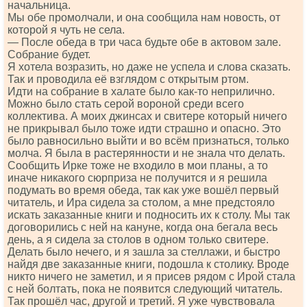
начальница.
Мы обе промолчали, и она сообщила нам новость, от
которой я чуть не села.
— После обеда в три часа будьте обе в актовом зале.
Собрание будет.
Я хотела возразить, но даже не успела и слова сказать.
Так и проводила её взглядом с открытым ртом.
Идти на собрание в халате было как-то неприлично.
Можно было стать серой вороной среди всего
коллектива. А моих джинсах и свитере который ничего
не прикрывал было тоже идти страшно и опасно. Это
было равносильно выйти и во всём признаться, только
молча. Я была в растерянности и не знала что делать.
Сообщить Ирке тоже не входило в мои планы, а то
иначе никакого сюрприза не получится и я решила
подумать во время обеда, так как уже вошёл первый
читатель, и Ира сидела за столом, а мне предстояло
искать заказанные книги и подносить их к столу. Мы так
договорились с ней на кануне, когда она бегала весь
день, а я сидела за столов в одном только свитере.
Делать было нечего, и я зашла за стеллажи, и быстро
найдя две заказанные книги, подошла к столику. Вроде
никто ничего не заметил, и я присев рядом с Ирой стала
с ней болтать, пока не появится следующий читатель.
Так прошёл час, другой и третий. Я уже чувствовала