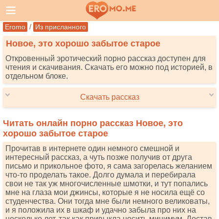
/
Eromo
Из присланного
Новое, это хорошо забытое старое
Откровенный эротический порно рассказ доступен для
чтения и скачивания. Скачать его можно под историей, в
отдельном блоке.
Скачать рассказ
Читать онлайн порно рассказ Новое, это
хорошо забытое старое
Прочитав в интернете один немного смешной и
интересный рассказ, а чуть позже получив от друга
письмо и прикольное фото, я сама загорелась желанием
что-то проделать такое. Долго думала и перебирала
свои не так уж многочисленные шмотки, и тут попались
мне на глаза мои джинсы, которые я не носила ещё со
студенчества. Они тогда мне были немного великоваты,
и я положила их в шкаф и удачно забыла про них на
несколько лет, так как привыкла носить минимум. Достав