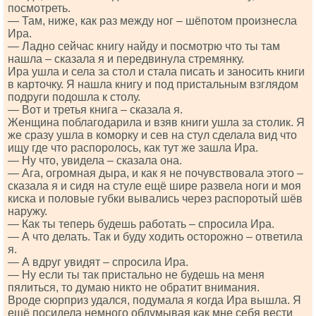
посмотреть.
— Там, ниже, как раз между ног – шёпотом произнесла
Ира.
— Ладно сейчас книгу найду и посмотрю что ты там
нашла – сказала я и передвинула стремянку.
Ира ушла и села за стол и стала писать и заносить книги
в карточку. Я нашла книгу и под пристальным взглядом
подруги подошла к столу.
— Вот и третья книга – сказала я.
Женщина поблагодарила и взяв книги ушла за столик. Я
же сразу ушла в коморку и сев на стул сделала вид что
ищу где что распоролось, как тут же зашла Ира.
— Ну что, увидела – сказала она.
— Ага, огромная дыра, и как я не почувствовала этого –
сказала я и сидя на стуле ещё шире развела ноги и моя
киска и половые губки вывались через распоротый шёв
наружу.
— Как ты теперь будешь работать – спросила Ира.
— А что делать. Так и буду ходить осторожно – ответила
я.
— А вдруг увидят – спросила Ира.
— Ну если ты так пристально не будешь на меня
пялиться, то думаю никто не обратит внимания.
Вроде сюрприз удался, подумала я когда Ира вышла. Я
ещё посидела немного обдумывая как мне себя вести