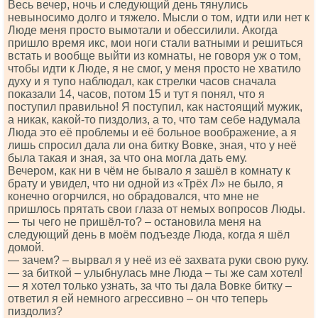
Весь вечер, ночь и следующий день тянулись
невыносимо долго и тяжело. Мысли о том, идти или нет к
Люде меня просто вымотали и обессилили. Акогда
пришло время икс, мои ноги стали ватными и решиться
встать и вообще выйти из комнаты, не говоря уж о том,
чтобы идти к Люде, я не смог, у меня просто не хватило
духу и я тупо наблюдал, как стрелки часов сначала
показали 14, часов, потом 15 и тут я понял, что я
поступил правильно! Я поступил, как настоящий мужик,
а никак, какой-то пиздолиз, а то, что там себе надумала
Люда это её проблемы и её больное воображение, а я
лишь спросил дала ли она битку Вовке, зная, что у неё
была такая и зная, за что она могла дать ему.
Вечером, как ни в чём не бывало я зашёл в комнату к
брату и увидел, что ни одной из «Трёх Л» не было, я
конечно огорчился, но обрадовался, что мне не
пришлось прятать свои глаза от немых вопросов Люды.
— ты чего не пришёл-то? – остановила меня на
следующий день в моём подъезде Люда, когда я шёл
домой.
— зачем? – вырвал я у неё из её захвата руки свою руку.
— за биткой – улыбнулась мне Люда – ты же сам хотел!
— я хотел только узнать, за что ты дала Вовке битку –
ответил я ей немного агрессивно – он что теперь
пиздолиз?