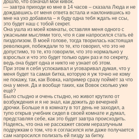
дошло, что означал мой кивок.
— завтра приходи ко мне в 14 часов – сказала Люда и не
дождавшись от меня ответа встала и наклонившись ко
мне на ухо добавила – я буду одна тебя ждать не ссы,
это будет наш с тобой секрет.
Она ушла из моей комнаты, оставляя меня одного с
ужасными мыслями того, что я сам напросился стать её
пиздолизом. В моей голове, тогда творилась настоящая
революция, побеждали то те, кто говорил, что это не
допустимо, то те, кто говорили, что это нормально у
взрослых и что это будет только один раз и по секрету,
ведь она будет одна и никто не узнает об этом.
При этом я себя успокаивал и уговаривал думая, что у
меня будет та самая битка, которую я уж точно не кому
не покажу, так, как Вовка, например сразу поймёт за что
она у меня. Да и вообще таких, как Вовок сколько уже
ещё?
Было стыдно и очень стыдно, но живот крутило от
возбуждения и я не знал, как дожить до вечерней
дрочки. Больше я в комнату в тот день не заходил, а
тупо открыв учебник сидел в своей комнате и думал,
представляя себе, как это будет завтра происходить.
Надеясь, что она не расскажет своим неразлучным
подружкам о том, что я согласился или даже получается
сам напросился полизать ей пизду за битку.