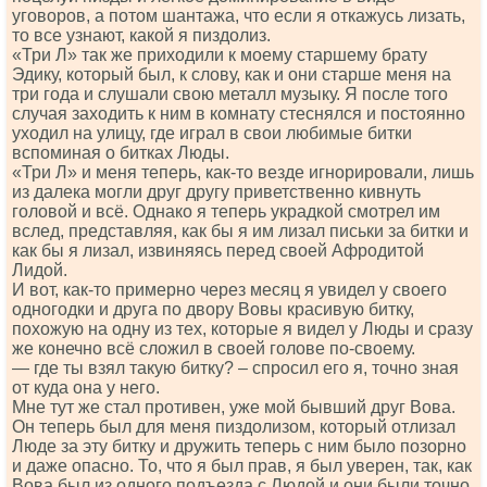
уговоров, а потом шантажа, что если я откажусь лизать,
то все узнают, какой я пиздолиз.
«Три Л» так же приходили к моему старшему брату
Эдику, который был, к слову, как и они старше меня на
три года и слушали свою металл музыку. Я после того
случая заходить к ним в комнату стеснялся и постоянно
уходил на улицу, где играл в свои любимые битки
вспоминая о битках Люды.
«Три Л» и меня теперь, как-то везде игнорировали, лишь
из далека могли друг другу приветственно кивнуть
головой и всё. Однако я теперь украдкой смотрел им
вслед, представляя, как бы я им лизал письки за битки и
как бы я лизал, извиняясь перед своей Афродитой
Лидой.
И вот, как-то примерно через месяц я увидел у своего
одногодки и друга по двору Вовы красивую битку,
похожую на одну из тех, которые я видел у Люды и сразу
же конечно всё сложил в своей голове по-своему.
— где ты взял такую битку? – спросил его я, точно зная
от куда она у него.
Мне тут же стал противен, уже мой бывший друг Вова.
Он теперь был для меня пиздолизом, который отлизал
Люде за эту битку и дружить теперь с ним было позорно
и даже опасно. То, что я был прав, я был уверен, так, как
Вова был из одного подъезда с Людой и они были точно