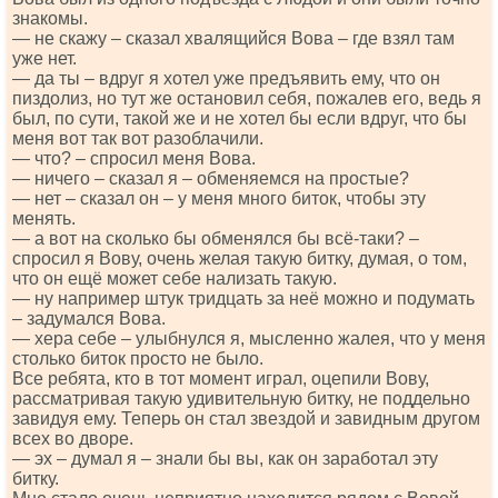
знакомы.
— не скажу – сказал хвалящийся Вова – где взял там
уже нет.
— да ты – вдруг я хотел уже предъявить ему, что он
пиздолиз, но тут же остановил себя, пожалев его, ведь я
был, по сути, такой же и не хотел бы если вдруг, что бы
меня вот так вот разоблачили.
— что? – спросил меня Вова.
— ничего – сказал я – обменяемся на простые?
— нет – сказал он – у меня много биток, чтобы эту
менять.
— а вот на сколько бы обменялся бы всё-таки? –
спросил я Вову, очень желая такую битку, думая, о том,
что он ещё может себе нализать такую.
— ну например штук тридцать за неё можно и подумать
– задумался Вова.
— хера себе – улыбнулся я, мысленно жалея, что у меня
столько биток просто не было.
Все ребята, кто в тот момент играл, оцепили Вову,
рассматривая такую удивительную битку, не поддельно
завидуя ему. Теперь он стал звездой и завидным другом
всех во дворе.
— эх – думал я – знали бы вы, как он заработал эту
битку.