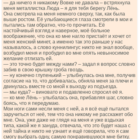
— да ничего я никакому Вовке не давала – встряхнула
меня металлистка Люда – я для тебя берегу Лёнь.
Она смотрела на меня немного сверху, так, как была
выше ростом. Её улыбающиеся глаза смотрели в мои и
пытались там обратно, что-то прочитать. Её
настойчивый взгляд и наверное, моё больное
воображение, что она ко мне нагло пристаёт и хочет от
меня женский минет, а именно так это раньше у нас
называлось, а слово куннилингус никто не знал вообще,
возбудил меня и пробудил во мне опять невыносимое
желание отлизать ей.
— это точно будет между нами? – задал я вопрос словно
забив в свою крышку гроба гвоздь.
— ну конечно глупенький – улыбнулась она мне, получив
согласие на то, что добивалась, обняла меня за плечи и
двинулась вместе со мной к выходу из подъезда.
— мы куда? – виновато и подавленно спросил её я.
— ко мне Лёнь – улыбалась она, прибавляя шаг, словно
боясь, что я передумаю.
Мои ноги сами несли меня с ней, а я всё ещё пытался
заручиться от неё, тем что она никому не расскажет обо
мне. Она, уже даже не глядя на меня и уже вздыхая
типа, какой же я зануда, отвечала, что это будет наша с
ней тайна и никто не узнает и ещё говорила, что я сам
смогу выбрать одну, самую понравившуюся мне битку.