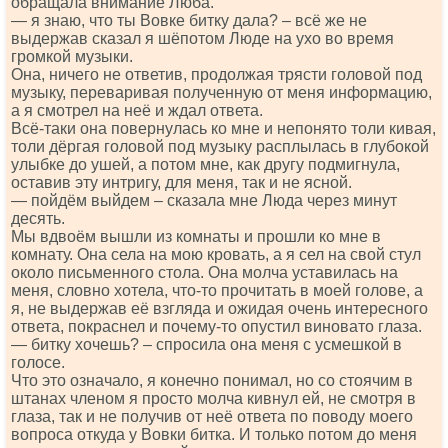
обращала внимание Люба.
— я знаю, что ты Вовке битку дала? – всё же не
выдержав сказал я шёпотом Люде на ухо во время
громкой музыки.
Она, ничего не ответив, продолжая трясти головой под
музыку, переваривая полученную от меня информацию,
а я смотрел на неё и ждал ответа.
Всё-таки она повернулась ко мне и непонято толи кивая,
толи дёргая головой под музыку расплылась в глубокой
улыбке до ушей, а потом мне, как другу подмигнула,
оставив эту интригу, для меня, так и не ясной.
— пойдём выйдем – сказала мне Люда через минут
десять.
Мы вдвоём вышли из комнаты и прошли ко мне в
комнату. Она села на мою кровать, а я сел на свой стул
около письменного стола. Она молча уставилась на
меня, словно хотела, что-то прочитать в моей голове, а
я, не выдержав её взгляда и ожидая очень интересного
ответа, покраснел и почему-то опустил виновато глаза.
— битку хочешь? – спросила она меня с усмешкой в
голосе.
Что это означало, я конечно понимал, но со стоячим в
штанах членом я просто молча кивнул ей, не смотря в
глаза, так и не получив от неё ответа по поводу моего
вопроса откуда у Вовки битка. И только потом до меня