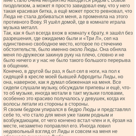
Мне стало очень неприятно находится рядом с Вовой
пиздолизом, а может я просто завидовал ему, что у него
такая красивая битка, а ещё может просто ревновал, что
Люда не стала добиваться меня, а променяла на этого
противного Вову. Я ушёл домой, где в комнате играла
музыка металл.
Так, как я был всегда вхож в комнату к брату, я зашёл без
разрешения, где ожидаемо были и «Три Л», сел на
единственно свободное место, которое по стечению
обстоятельств, было именно около Люды. Она обняла
меня по-дружески закинув руку на плечо, словно и не
было ничего и у нас не было такого большого перерыва
в общении.
Конечно, в другой бы раз, я был сел в ноги, на пол к
сидящей в кресле моей бывшей Афродиты Лиды, но
она, наверное, как я думал обиженная на меня. Все
сидели слушали музыку, обсуждали припевы и ещё, что-
то об музыке, иногда мотали в такт музыки головами,
особенно это красиво получалось у девушек, когда их
волосы летали из стороны в стороны.
Я своим бедром упирался в бедро Люды и представлял
себе то, что стало для меня уже таким родным и
возбуждающим, от чего кончено встал член и я, ёрзая на
месте, незаметно поправлял его. Иногда ловил
недовольный взгляд от Лиды и совсем на меня не