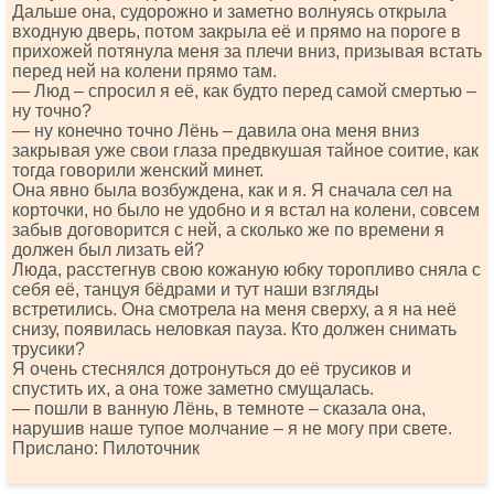
Дальше она, судорожно и заметно волнуясь открыла
входную дверь, потом закрыла её и прямо на пороге в
прихожей потянула меня за плечи вниз, призывая встать
перед ней на колени прямо там.
— Люд – спросил я её, как будто перед самой смертью –
ну точно?
— ну конечно точно Лёнь – давила она меня вниз
закрывая уже свои глаза предвкушая тайное соитие, как
тогда говорили женский минет.
Она явно была возбуждена, как и я. Я сначала сел на
корточки, но было не удобно и я встал на колени, совсем
забыв договорится с ней, а сколько же по времени я
должен был лизать ей?
Люда, расстегнув свою кожаную юбку торопливо сняла с
себя её, танцуя бёдрами и тут наши взгляды
встретились. Она смотрела на меня сверху, а я на неё
снизу, появилась неловкая пауза. Кто должен снимать
трусики?
Я очень стеснялся дотронуться до её трусиков и
спустить их, а она тоже заметно смущалась.
— пошли в ванную Лёнь, в темноте – сказала она,
нарушив наше тупое молчание – я не могу при свете.
Прислано: Пилоточник