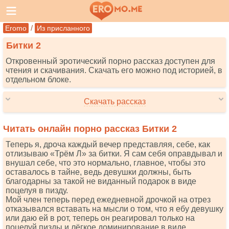
/
Eromo
Из присланного
Битки 2
Откровенный эротический порно рассказ доступен для
чтения и скачивания. Скачать его можно под историей, в
отдельном блоке.
Скачать рассказ
Читать онлайн порно рассказ Битки 2
Теперь я, дроча каждый вечер представляя, себе, как
отлизываю «Трём Л» за битки. Я сам себя оправдывал и
внушал себе, что это нормально, главное, чтобы это
оставалось в тайне, ведь девушки должны, быть
благодарны за такой не виданный подарок в виде
поцелуя в пизду.
Мой член теперь перед ежедневной дрочкой на отрез
отказывался вставать на мысли о том, что я ебу девушку
или даю ей в рот, теперь он реагировал только на
поцелуй пизды и лёгкое доминирование в виде