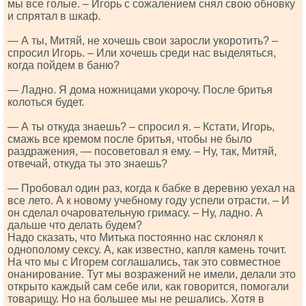
мы все голые. – Игорь с сожалением снял свою обновку
и спрятал в шкаф.
— А ты, Митяй, не хочешь свои заросли укоротить? –
спросил Игорь. – Или хочешь среди нас выделяться,
когда пойдем в баню?
— Ладно. Я дома ножницами укорочу. После бритья
колоться будет.
— А ты откуда знаешь? – спросил я. – Кстати, Игорь,
смажь все кремом после бритья, чтобы не было
раздражения, — посоветовал я ему. – Ну, так, Митяй,
отвечай, откуда ты это знаешь?
— Пробовал один раз, когда к бабке в деревню уехал на
все лето. А к новому учебному году успели отрасти. – И
он сделал очаровательную гримасу. – Ну, ладно. А
дальше что делать будем?
Надо сказать, что Митька постоянно нас склонял к
однополому сексу. А, как известно, капля камень точит.
На что мы с Игорем соглашались, так это совместное
онанирование. Тут мы возражений не имели, делали это
открыто каждый сам себе или, как говорится, помогали
товарищу. Но на большее мы не решались. Хотя в