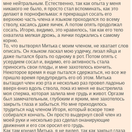
мне нейтральным. Естественно, так как опыта у меня
никакого не было, я просто стал вспоминать, как это
делают в порнофильмах: я прекращал сосать его
верхнюю часть члена и языком проходился по всему
стволу, касаясь даже яичек. А потом опять продолжал
сосать. Игорю, видимо, это нравилось, так как его тело
охватила мелкая дрожь, а яички поджались к самому
корню.
То, что вытворял Митька с моим членом, не хватает слов
описать. Он языком ласкал мою уздечку, лизал яйца и
даже пытался брать по одному в рот. Потом опять с
усердием сосал и, видимо, его активность стала
приносить свои плоды, и мне захотелось кончить.
Некоторое время я еще пытался сдержаться, но все же
пришло время предупредить его об этом. Митька
вытащил член изо рта и несколько раз провел ладонью
вверх-вниз вдоль ствола, пока из меня не выстрелила
моя сперма, которая залила мне грудь и живот. Оргазм
был замечательным, глубоким и ярким, мне захотелось
закрыть глаза и забыться. Но мне приходилось
трудиться над членом Игоря, который вскоре тоже
собирался кончать. Он просто выдернул свой член из
моей руки и несколько раз сделал онанирующие
движения и его сок оросил его грудь.
Как там кончил Митька, я не видел, так как закрыл глаза