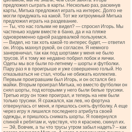
предложил сыграть в карты. Несколько раз, раскинув
карты, Митька предложил играть на интерес. Долго не
могли придумать на какой. Тот же хитроумный Митька
предложил играть на раздевание.
— Ты, что нас голыми не видел? — спросил Игорь. Мы
частенько ходим вместе в баню, да и на пляже
одновременно одной раздевалкой пользуемся.
— Видел, но так хоть какой-то интерес будет, — ответил
он. Игорь махнул рукой, он согласен. Я немного
занервничал, так как под шортами у меня не было
трусов. И к тому же недавно побрил лобок и яички.
Одеты мы все были по-летнему – шорты и футболки.
Пару раз я в проигрыше и уже совершенно голый. Но
отказываться не стал, чтобы не обижать коллектив.
Первым проигравшим был Игорь, и он остался без
майки. Вторым проиграл Митька, но вместо футболки он
снял шорты, под которыми у него были белые трусики.
Третью игру он тоже проиграл, и теперь на нем были
только трусики. Я сражался, как лев, но фортуна
отвернулась от меня, и пришлось снять футболку. А еще
через игру я лишился последнего атрибута своей
одежды, и пришлось снимать шорты. Я повернулся
спиной к ребятам и, чувствуя, что я краснею, скинул их.
— Эй, Вовчик, а ты что трусы утром забыл надеть? – как