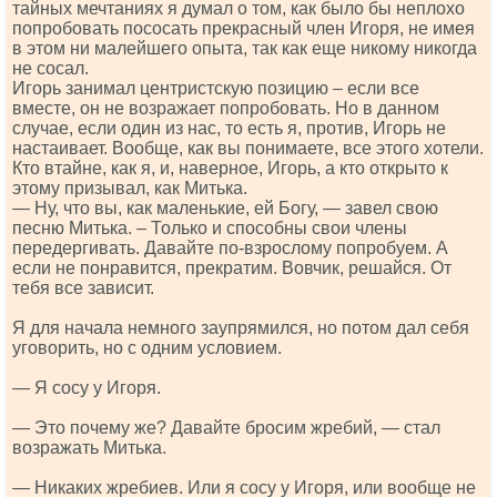
тайных мечтаниях я думал о том, как было бы неплохо
попробовать пососать прекрасный член Игоря, не имея
в этом ни малейшего опыта, так как еще никому никогда
не сосал.
Игорь занимал центристскую позицию – если все
вместе, он не возражает попробовать. Но в данном
случае, если один из нас, то есть я, против, Игорь не
настаивает. Вообще, как вы понимаете, все этого хотели.
Кто втайне, как я, и, наверное, Игорь, а кто открыто к
этому призывал, как Митька.
— Ну, что вы, как маленькие, ей Богу, — завел свою
песню Митька. – Только и способны свои члены
передергивать. Давайте по-взрослому попробуем. А
если не понравится, прекратим. Вовчик, решайся. От
тебя все зависит.
Я для начала немного заупрямился, но потом дал себя
уговорить, но с одним условием.
— Я сосу у Игоря.
— Это почему же? Давайте бросим жребий, — стал
возражать Митька.
— Никаких жребиев. Или я сосу у Игоря, или вообще не