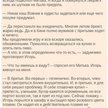
всегда подколол Митька. А когда я повернулся лицом к
ним, их шуткам не было предела.
— Никак наш Вовчик в нудисты заделался или еще чего
похуже придумал.
— Да перестаньте вы ехидничать. Многие летом бреют,
жарко ведь. Да и в бане полно мужиков с бритыми ходят
и ничего.
Мы продолжили игру и все вскоре оказались
обнаженными. Пришлось возвращаться на кухню и
опять пить пиво.
— А что, в этом определенно что-то есть, — задумчиво
проговорил Игорь.
— Что ты имеешь в виду? – спросил его Митька. Игорь
кивнул на меня.
— В бритье. Во-первых – гигиенично. Во-вторых, член
стал смотреться более внушительно. И, в-третьих, я для
себя решил проблему. Я себе плавочки купил –
прелесть, узенькие, бугор кажется огроменным, но все
портит волосня, так и прет из под них. Сейчас покажу. –
Игорь порылся в шкафу и вытащил ярко розового цвета
плавки. Он надел их и действительно плавки не