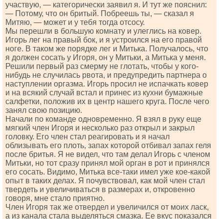
участвую, — категорически заявил я. И тут же пояснил:
— Потому, что он бритый. Побреешь ты, — сказал я
Митяю, — может и у тебя тогда отсосу.
Мы перешли в большую комнату и улеглись на ковер.
Игорь лег на правый бок, и я устроился на его правой
ноге. В таком же порядке лег и Митька. Получалось, что
я должен сосать у Игоря, он у Митьки, а Митька у меня.
Решили первый раз смерму не глотать, чтобы у кого-
нибудь не случилась рвота, и предупредить партнера о
наступлении оргазма. Игорь просил не испачкать ковер
и на всякий случай встал и принес из кухни бумажные
салфетки, положив их в центр нашего круга. После чего
занял свою позицию.
Начали по команде одновременно. Я взял в руку еще
мягкий член Игоря и несколько раз открыл и закрыл
головку. Его член стал реагировать и я начал
облизывать его плоть, запах которой отбивал запах геля
после бритья. Я не видел, что там делал Игорь с членом
Митьки, но тот сразу принял мой орган в рот и принялся
его сосать. Видимо, Митька все-таки имел уже кое-какой
опыт в таких делах. Я почувствовал, как мой член стал
твердеть и увеличиваться в размерах и, откровенно
говоря, мне стало приятно.
Член Игоря так же отвердел и увеличился от моих ласк,
а из канала стала выделяться смазка. Ее вкус показался