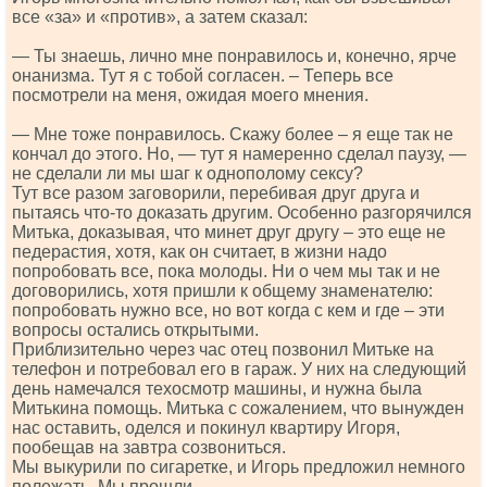
все «за» и «против», а затем сказал:
— Ты знаешь, лично мне понравилось и, конечно, ярче
онанизма. Тут я с тобой согласен. – Теперь все
посмотрели на меня, ожидая моего мнения.
— Мне тоже понравилось. Скажу более – я еще так не
кончал до этого. Но, — тут я намеренно сделал паузу, —
не сделали ли мы шаг к однополому сексу?
Тут все разом заговорили, перебивая друг друга и
пытаясь что-то доказать другим. Особенно разгорячился
Митька, доказывая, что минет друг другу – это еще не
педерастия, хотя, как он считает, в жизни надо
попробовать все, пока молоды. Ни о чем мы так и не
договорились, хотя пришли к общему знаменателю:
попробовать нужно все, но вот когда с кем и где – эти
вопросы остались открытыми.
Приблизительно через час отец позвонил Митьке на
телефон и потребовал его в гараж. У них на следующий
день намечался техосмотр машины, и нужна была
Митькина помощь. Митька с сожалением, что вынужден
нас оставить, оделся и покинул квартиру Игоря,
пообещав на завтра созвониться.
Мы выкурили по сигаретке, и Игорь предложил немного
полежать. Мы прошли