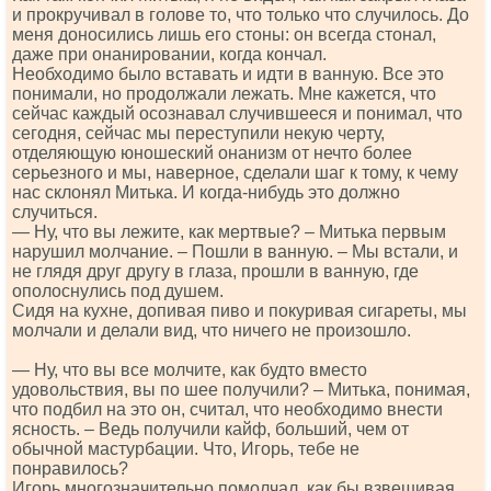
и прокручивал в голове то, что только что случилось. До
меня доносились лишь его стоны: он всегда стонал,
даже при онанировании, когда кончал.
Необходимо было вставать и идти в ванную. Все это
понимали, но продолжали лежать. Мне кажется, что
сейчас каждый осознавал случившееся и понимал, что
сегодня, сейчас мы переступили некую черту,
отделяющую юношеский онанизм от нечто более
серьезного и мы, наверное, сделали шаг к тому, к чему
нас склонял Митька. И когда-нибудь это должно
случиться.
— Ну, что вы лежите, как мертвые? – Митька первым
нарушил молчание. – Пошли в ванную. – Мы встали, и
не глядя друг другу в глаза, прошли в ванную, где
ополоснулись под душем.
Сидя на кухне, допивая пиво и покуривая сигареты, мы
молчали и делали вид, что ничего не произошло.
— Ну, что вы все молчите, как будто вместо
удовольствия, вы по шее получили? – Митька, понимая,
что подбил на это он, считал, что необходимо внести
ясность. – Ведь получили кайф, больший, чем от
обычной мастурбации. Что, Игорь, тебе не
понравилось?
Игорь многозначительно помолчал, как бы взвешивая