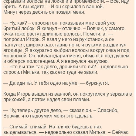
скрывали волосы на лобке и в промежности. – Все, иду
брить. А вы ждите. – И он скрылся в ванной.
Минут через десять он позвал меня.
— Ну, как? – спросил он, показывая мне свой уже
бритый лобок. Я кивнул – отлично. – Вовчик, у самого
очка тоже растут длинные волосы. Помоги, а, —
попросил Игорь. Я взял у него из рук станок, а он
нагнулся, широко расставив ноги, и руками раздвинул
ягодицы. Я аккуратно выбрил волосы вокруг очка и под
мошонкой. Он поблагодарил меня, обмылся под душем
и обтерся полотенцем. А я вернулся на кухню.
— Что вы там так долго, дрочили что ли? – недовольно
спросил Митька, так как его туда не звали.
— Да иди ты. У тебя одно на уме, — буркнул я.
Когда Игорь вышел из ванной, он покрутился у зеркала в
прихожей, а потом надел свои плавки.
— Ну, теперь другое дело, — сказал он. – Спасибо,
Вовчик, что надоумил меня это сделать.
— Снимай, снимай. На пляже будешь в них
выделываться, — недовольно сказал Митька. – Сейчас