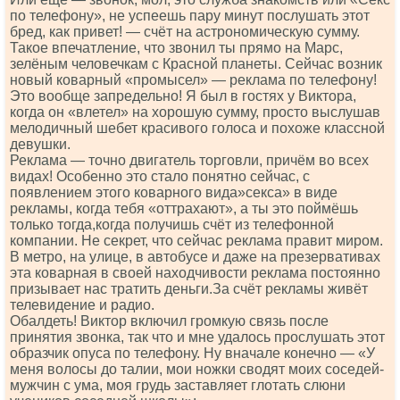
по телефону», не успеешь пару минут послушать этот
бред, как привет! — счёт на астрономическую сумму.
Такое впечатление, что звонил ты прямо на Марс,
зелёным человечкам с Красной планеты. Сейчас возник
новый коварный «промысел» — реклама по телефону!
Это вообще запредельно! Я был в гостях у Виктора,
когда он «влетел» на хорошую сумму, просто выслушав
мелодичный шебет красивого голоса и похоже классной
девушки.
Реклама — точно двигатель торговли, причём во всех
видах! Особенно это стало понятно сейчас, с
появлением этого коварного вида»секса» в виде
рекламы, когда тебя «оттрахают», а ты это поймёшь
только тогда,когда получишь счёт из телефонной
компании. Не секрет, что сейчас реклама правит миром.
В метро, на улице, в автобусе и даже на презервативах
эта коварная в своей находчивости реклама постоянно
призывает нас тратить деньги.За счёт рекламы живёт
телевидение и радио.
Обалдеть! Виктор включил громкую связь после
принятия звонка, так что и мне удалось прослушать этот
образчик опуса по телефону. Ну вначале конечно — «У
меня волосы до талии, мои ножки сводят моих соседей-
мужчин с ума, моя грудь заставляет глотать слюни