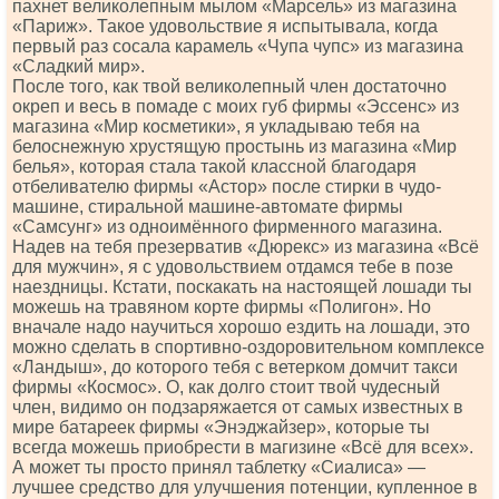
пахнет великолепным мылом «Марсель» из магазина
«Париж». Такое удовольствие я испытывала, когда
первый раз сосала карамель «Чупа чупс» из магазина
«Сладкий мир».
После того, как твой великолепный член достаточно
окреп и весь в помаде с моих губ фирмы «Эссенс» из
магазина «Мир косметики», я укладываю тебя на
белоснежную хрустящую простынь из магазина «Мир
белья», которая стала такой классной благодаря
отбеливателю фирмы «Астор» после стирки в чудо-
машине, стиральной машине-автомате фирмы
«Самсунг» из одноимённого фирменного магазина.
Надев на тебя презерватив «Дюрекс» из магазина «Всё
для мужчин», я с удовольствием отдамся тебе в позе
наездницы. Кстати, поскакать на настоящей лошади ты
можешь на травяном корте фирмы «Полигон». Но
вначале надо научиться хорошо ездить на лошади, это
можно сделать в спортивно-оздоровительном комплексе
«Ландыш», до которого тебя с ветерком домчит такси
фирмы «Космос». О, как долго стоит твой чудесный
член, видимо он подзаряжается от самых известных в
мире батареек фирмы «Энэджайзер», которые ты
всегда можешь приобрести в магизине «Всё для всех».
А может ты просто принял таблетку «Сиалиса» —
лучшее средство для улучшения потенции, купленное в