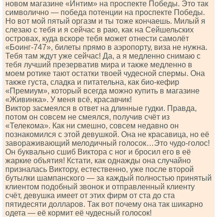
новом магазине «Интим» на проспекте Победы. Это так
символично — победа потенции на проспекте Победы.
Но вот мой пятый оргазм и ты тоже кончаешь. Милый я
слезаю с тебя и я сейчас в раю, как на Сейшельских
островах, куда вскоре тебя может отнести самолёт
«Боинг-747», билеты прямо в аэропорту, виза не нужна.
Тебя там ждут уже сейчас! Да, а я медленно снимаю с
тебя лучший презерватив мира и также медленно в
моем ротике тают остатки твоей чудесной спермы. Она
также густа, сладка и питательна, как био-кефир
«Премиум», который всегда можно купить в магазине
«Живинка». У меня всё, красавчик!
Виктор засмеялся в ответ на длинные гудки. Правда,
потом он совсем не смеялся, получив счёт из
«Телекома». Как ни смешно, совсем недавно он
познакомился с этой девушкой. Она не красавица, но её
завораживающий мелодичный голосок…Это чудо-голос!
Он буквально сшиб Виктора с ног и бросил его в её
жаркие объятия! Кстати, как однажды она случайно
призналась Виктору, естественно, уже после второй
бутылки шампанского — за каждый полностью принятый
клиентом подобный звонок и отправленный клиенту
счёт, девушка имеет от этих фирм от ста до ста
пятидесяти долларов. Так вот почему она так шикарно
одета — её кормит её чудесный голосок!