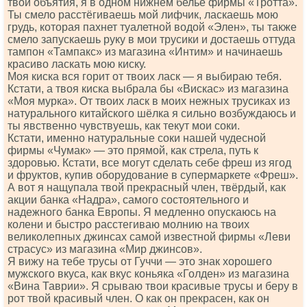
твои объятия, я в одном нижнем белье фирмы «Тротта».
Ты смело расстёгиваешь мой лифчик, ласкаешь мою
грудь, которая пахнет туалетной водой «Элен», ты также
смело запускаешь руку в мои трусики и достаешь оттуда
тампон «Тампакс» из магазина «Интим» и начинаешь
красиво ласкать мою киску.
Моя киска вся горит от твоих ласк — я выбираю тебя.
Кстати, а твоя киска выбрала бы «Вискас» из магазина
«Моя мурка». От твоих ласк в моих нежных трусиках из
натурального китайского шёлка я сильно возбуждаюсь и
ты явственно чувствуешь, как текут мои соки.
Кстати, именно натуральные соки нашей чудесной
фирмы «Чумак» — это прямой, как стрела, путь к
здоровью. Кстати, все могут сделать себе фреш из ягод
и фруктов, купив оборудование в супермаркете «Фреш».
А вот я нащупала твой прекрасный член, твёрдый, как
акции банка «Надра», самого состоятельного и
надежного банка Европы. Я медленно опускаюсь на
колени и быстро расстегиваю молнию на твоих
великолепных джинсах самой известной фирмы «Леви
страсус» из магазина «Мир джинсов».
Я вижу на тебе трусы от Гуччи — это знак хорошего
мужского вкуса, как вкус коньяка «Голден» из магазина
«Вина Таврии». Я срываю твои красивые трусы и беру в
рот твой красивый член. О как он прекрасен, как он