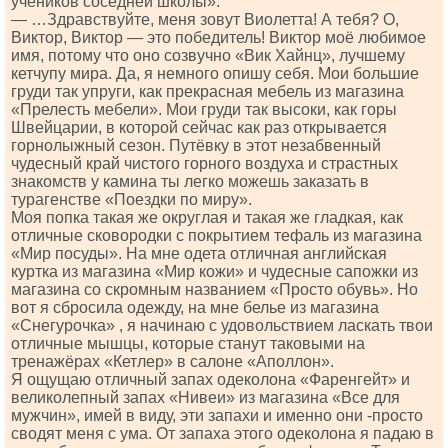
учеников соседней школы»:
— …Здравствуйте, меня зовут Виолетта! А тебя? О,
Виктор, Виктор — это победитель! Виктор моё любимое
имя, потому что оно созвучно «Вик Хайнц», лучшему
кетчупу мира. Да, я немного опишу себя. Мои большие
груди так упруги, как прекрасная мебель из магазина
«Прелесть мебели». Мои груди так высоки, как горы
Швейцарии, в которой сейчас как раз открывается
горнолыжный сезон. Путёвку в этот незабвенный
чудесный край чистого горного воздуха и страстных
знакомств у камина ты легко можешь заказать в
турагенстве «Поездки по миру».
Моя попка такая же округлая и такая же гладкая, как
отличные сковородки с покрытием тефаль из магазина
«Мир посуды». На мне одета отличная английская
куртка из магазина «Мир кожи» и чудесные сапожки из
магазина со скромным названием «Просто обувь». Но
вот я сбросила одежду, на мне белье из магазина
«Снегурочка» , я начинаю с удовольствием ласкать твои
отличные мышцы, которые станут таковыми на
тренажёрах «Кетлер» в салоне «Аполлон».
Я ощущаю отличный запах одеколона «Фаренгейт» и
великолепный запах «Нивеи» из магазина «Все для
мужчин», имей в виду, эти запахи и именно они -просто
сводят меня с ума. От запаха этого одеколона я падаю в