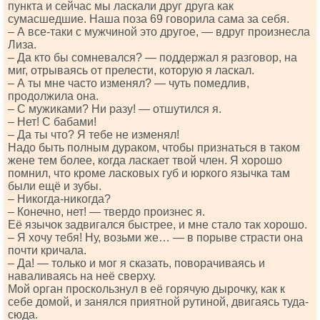
пункта и сейчас мы ласкали друг друга как
сумасшедшие. Наша поза 69 говорила сама за себя.
– А все-таки с мужчиной это другое, — вдруг произнесла
Лиза.
– Да кто бы сомневался? — поддержал я разговор, на
миг, отрываясь от прелести, которую я ласкал.
– А ты мне часто изменял? — чуть помедлив,
продолжила она.
– С мужиками? Ни разу! — отшутился я.
– Нет! С бабами!
– Да ты что? Я тебе не изменял!
Надо быть полным дураком, чтобы признаться в таком
жене тем более, когда ласкает твой член. Я хорошо
помнил, что кроме ласковых губ и юркого язычка там
были ещё и зубы.
– Никогда-никогда?
– Конечно, нет! — твердо произнес я.
Её язычок задвигался быстрее, и мне стало так хорошо.
– Я хочу тебя! Ну, возьми же… — в порыве страсти она
почти кричала.
– Да! — только и мог я сказать, поворачиваясь и
наваливаясь на неё сверху.
Мой орган проскользнул в её горячую дырочку, как к
себе домой, и занялся приятной рутиной, двигаясь туда-
сюда.