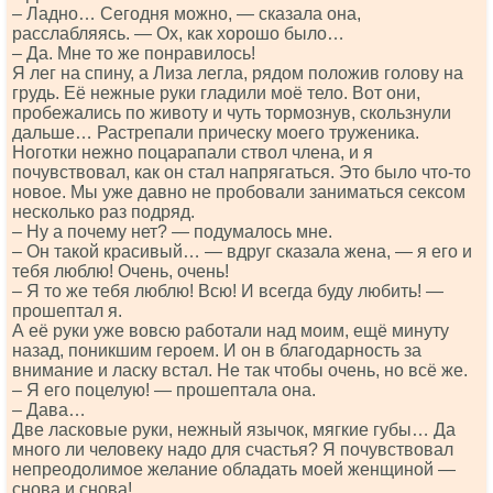
– Ладно… Сегодня можно, — сказала она,
расслабляясь. — Ох, как хорошо было…
– Да. Мне то же понравилось!
Я лег на спину, а Лиза легла, рядом положив голову на
грудь. Её нежные руки гладили моё тело. Вот они,
пробежались по животу и чуть тормознув, скользнули
дальше… Растрепали прическу моего труженика.
Ноготки нежно поцарапали ствол члена, и я
почувствовал, как он стал напрягаться. Это было что-то
новое. Мы уже давно не пробовали заниматься сексом
несколько раз подряд.
– Ну а почему нет? — подумалось мне.
– Он такой красивый… — вдруг сказала жена, — я его и
тебя люблю! Очень, очень!
– Я то же тебя люблю! Всю! И всегда буду любить! —
прошептал я.
А её руки уже вовсю работали над моим, ещё минуту
назад, поникшим героем. И он в благодарность за
внимание и ласку встал. Не так чтобы очень, но всё же.
– Я его поцелую! — прошептала она.
– Дава…
Две ласковые руки, нежный язычок, мягкие губы… Да
много ли человеку надо для счастья? Я почувствовал
непреодолимое желание обладать моей женщиной —
снова и снова!