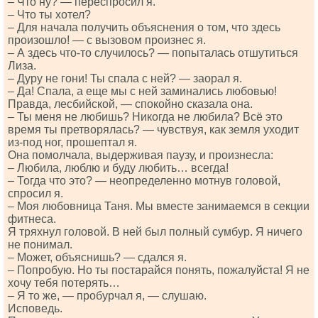
– Что ну? — переспросил я.
– Что ты хотел?
– Для начала получить объяснения о том, что здесь
произошло! — с вызовом произнес я.
– А здесь что-то случилось? — попыталась отшутиться
Лиза.
– Дуру не гони! Ты спала с ней? — заорал я.
– Да! Спала, а еще мы с ней заминались любовью!
Правда, лесбийской, — спокойно сказала она.
– Ты меня не любишь? Никогда не любила? Всё это
время ты претворялась? — чувствуя, как земля уходит
из-под ног, прошептал я.
Она помолчала, выдерживая паузу, и произнесла:
– Любила, люблю и буду любить… всегда!
– Тогда что это? — неопределенно мотнув головой,
спросил я.
– Моя любовница Таня. Мы вместе занимаемся в секции
фитнеса.
Я тряхнул головой. В ней был полный сумбур. Я ничего
не понимал.
– Может, объяснишь? — сдался я.
– Попробую. Но ты постарайся понять, пожалуйста! Я не
хочу тебя потерять…
– Я то же, — пробурчал я, — слушаю.
Исповедь.