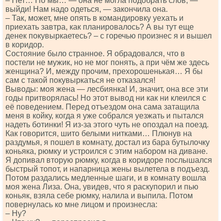
– Нет… Но мы… — она не могла подобрать слов, —
выйди! Нам надо одеться, — закончила она.
– Так, может, мне опять в командировку уехать и
приехать завтра, как планировалось? А вы тут еще
денек покувыркаетесь? – с горечью произнес я и вышел
в коридор.
Состояние было странное. Я обрадовался, что в
постели не мужик, но не мог понять, а при чём же здесь
женщина? И, между прочим, прехорошенькая… Я бы
сам с такой покувыркаться не отказался!
Выводы: моя жена — лесбиянка! И, значит, она все эти
годы притворялась! Но этот вывод ни как ни клеился с
её поведением. Перед отъездом она сама затащила
меня в койку, когда я уже собрался уезжать и пытался
надеть ботинки! Я из-за этого чуть не опоздал на поезд.
Как говорится, шито белыми нитками… Плюнув на
раздумья, я пошел в комнату, достал из бара бутылочку
коньяка, рюмку и устроился с этим набором на диване.
Я допивал вторую рюмку, когда в коридоре послышался
быстрый топот, и напарница жены вылетела в подъезд.
Потом раздались медленные шаги, и в комнату вошла
моя жена Лиза. Она, увидев, что я раскупорил и пью
коньяк, взяла себе рюмку, налила и выпила. Потом
повернулась ко мне лицом и произнесла:
– Ну?