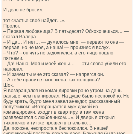
И дело не бросил,
тот счастье своё найдет…».
Пролог.
– Первая любовница? В пятьдесят? Обхохочешься… —
сказал Валера.
– И да… И нет… — думалось мне, — первая то она —
первая, но не моя, а наша! — произнес я вслух.
– Что? – он чуть не задохнулся, а его лицо пошло
пятнами.
– Да! Наша! Моя и моей жены… — эти слова убили его
наповал.
– И зачем ты мне это сказал? — напрягся он.
– А тебе нравится моя жена, как женщина?
Шок.
Я возвращался из командировки рано утром на день
раньше, чем планировал. На душе было неспокойно. Не
буду врать, будто меня завел анекдот, рассказанный
попутчиком: «Возвращается муж домой из
командировки, входит в квартиру, а там жена
развлекается с любовником…». И дверь я открыл
тихонечко и тут же прошел в спальню…
Да, похоже, неспроста я беспокоился. В нашей
супружеской постели лежали двое. Ближняя была моя