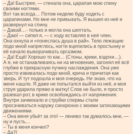
– Да! Быстрее, — стенала она, царапая мою спину
своими ногтями.
Вот так всегда… Потом неделю буду ходить с
царапинами. Но мне не привыкать. Я вышел из неё и
развернул на спину.
– Давай…- только и могла она шептать.
– Даю! — сипел я, — с ходу вставляя в неё член.
Она охнула и «понеслась душа в рай». Тело лежащие
подо мной напряглось, ногти вцепились в простынку и
её начало выворачивать оргазмом.
– Да! Ещё! Хорошо то как… (Стоны, крики, вздохи…).
А я, не останавливаясь ни на мгновение, загонял её всё
глубже в прекрасную пучину наслаждения. Она уже
просто извивалась подо мной, крича и причитая как
зверь. И тут подошла и моя очередь. Не знаю, что на
меня нашло. Я даже не попытался выйти из неё, и моя
струя ударила прямо в матку! Слов не было, я просто
разевал рот, в крике освобождаясь от напряжения.
Внутри зачмокало и струйки спермы стали
просачиваться наружу синхронно с моими затихающими
движениями.
– Она меня убьёт за это! — лениво так думалось мне, —
ну и пусть…
– Ты в меня кончил?
– Да?!