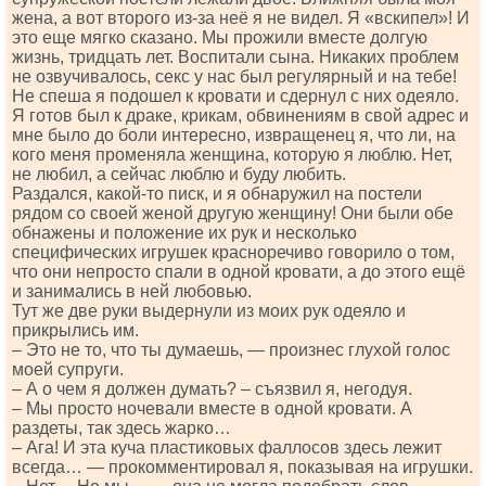
жена, а вот второго из-за неё я не видел. Я «вскипел»! И
это еще мягко сказано. Мы прожили вместе долгую
жизнь, тридцать лет. Воспитали сына. Никаких проблем
не озвучивалось, секс у нас был регулярный и на тебе!
Не спеша я подошел к кровати и сдернул с них одеяло.
Я готов был к драке, крикам, обвинениям в свой адрес и
мне было до боли интересно, извращенец я, что ли, на
кого меня променяла женщина, которую я люблю. Нет,
не любил, а сейчас люблю и буду любить.
Раздался, какой-то писк, и я обнаружил на постели
рядом со своей женой другую женщину! Они были обе
обнажены и положение их рук и несколько
специфических игрушек красноречиво говорило о том,
что они непросто спали в одной кровати, а до этого ещё
и занимались в ней любовью.
Тут же две руки выдернули из моих рук одеяло и
прикрылись им.
– Это не то, что ты думаешь, — произнес глухой голос
моей супруги.
– А о чем я должен думать? – съязвил я, негодуя.
– Мы просто ночевали вместе в одной кровати. А
раздеты, так здесь жарко…
– Ага! И эта куча пластиковых фаллосов здесь лежит
всегда… — прокомментировал я, показывая на игрушки.