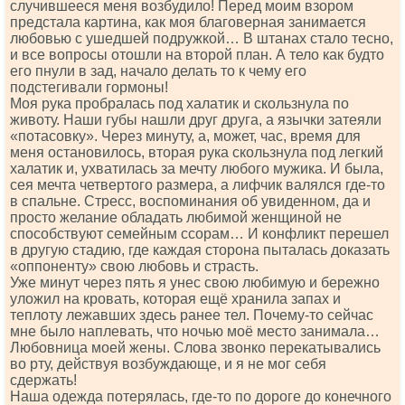
случившееся меня возбудило! Перед моим взором
предстала картина, как моя благоверная занимается
любовью с ушедшей подружкой… В штанах стало тесно,
и все вопросы отошли на второй план. А тело как будто
его пнули в зад, начало делать то к чему его
подстегивали гормоны!
Моя рука пробралась под халатик и скользнула по
животу. Наши губы нашли друг друга, а язычки затеяли
«потасовку». Через минуту, а, может, час, время для
меня остановилось, вторая рука скользнула под легкий
халатик и, ухватилась за мечту любого мужика. И была,
сея мечта четвертого размера, а лифчик валялся где-то
в спальне. Стресс, воспоминания об увиденном, да и
просто желание обладать любимой женщиной не
способствуют семейным ссорам… И конфликт перешел
в другую стадию, где каждая сторона пыталась доказать
«оппоненту» свою любовь и страсть.
Уже минут через пять я унес свою любимую и бережно
уложил на кровать, которая ещё хранила запах и
теплоту лежавших здесь ранее тел. Почему-то сейчас
мне было наплевать, что ночью моё место занимала…
Любовница моей жены. Слова звонко перекатывались
во рту, действуя возбуждающе, и я не мог себя
сдержать!
Наша одежда потерялась, где-то по дороге до конечного