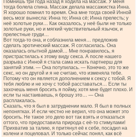
Помнишь три года назад я ходила на массаж. У меня
тогда болела спина. Массаж делала массажистка Инна.
Я хорошо помнил то время. Она мне тогда своей Инной
весь мозг вынесла: Инна то; Инна сё; Инна прелесть; у
неё золотые руки… Как оказалось, у неё были не только
золотые руки, но и мягкий чувствительный язычок, и
прелестные груди…
Вот тогда-то она, и соблазнила меня… предложив
сделать эротический массаж. Я согласилась. Она
оказалась опытной дамой… Мне понравилось, я
пристрастилась к этому виду секса. А после нашего
разрыва с Инной я стала сама искать партнерш для
занятий этим. — Она потупилась. — Конечно, это то же
секс, но он другой и я не считаю, что изменяла тебе.
Потому что он является дополнением к сексу с тобой. Я
тебя люблю и не хочу с тобой расставаться… Если ты
захочешь меня бросить я пойму, хотя мне будет плохо. И
если ты настаиваешь, я брошу это… — Она
расплакалась.
Сказать, что я был в затруднении мало. Я был в полных
непонятках. И если честно не верил, что она может это
бросить. Не такое это дело вот так взять и отказаться
оттого, что предоставила природа с её-то стимулами!
Прихватив за талию, я притянул её к себе, посадил на
колени и поцеловал. И только сейчас понял, как всё