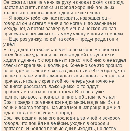
Он схватил молча меня за руку и снова повёл в огород.
Заставил снять плавки и нарвал хороший веник из
крапивы и приговаривая одни и те же слова.
— Я покажу тебе как нас позорить, извращенец –
говорил он и стегал меня и по ногам и по заднице и
между ног, а потом развернул меня и несколько раз
припечатал веником по самому члену и ногам спереди.
— Ещё раз увижу, пеняй на себя – предупредил он и
ушёл.
Я тогда долго отмачивал места по которым пришлось
всех больше ударов и несколько дней не купался и
ходил в длинных спортивных трико, чтоб никто не видел
следы от крапивы и волдыри. Конечно всё это прошло,
но осадок остался и я хотел доказать и себе и брату, что
он не в праве мной командовать и я снова стал таясь и
прячась, играть с крапивой но теперь уже точно не
решился рассказать даже Димке, а то вдруг
проболтается и мне конец тогда. Вскоре я уже
полностью восстановился и никто об этом не узнал.
Брат правда посмеивался надо мной, когда мы были
одни и всегда теперь называл меня извращенцем и я
ждал, когда же он уедет в город.
Брат же решил немного последить за мной и вечером
говоря, что пошёл на вечёрки, уходил в огород и
прятался. Я боялся первые дни выходить, но потом