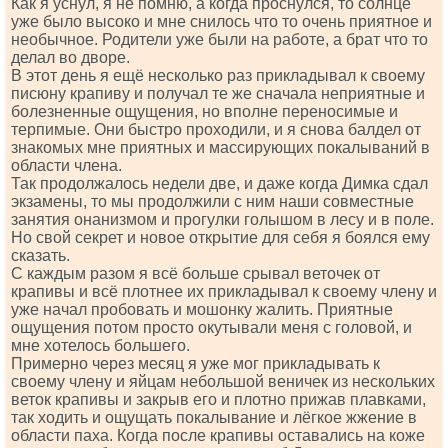
Как я уснул, я не помню, а когда проснулся, то солнце
уже было высоко и мне снилось что то очень приятное и
необычное. Родители уже были на работе, а брат что то
делал во дворе.
В этот день я ещё несколько раз прикладывал к своему
писюну крапиву и получал те же сначала неприятные и
болезненные ощущения, но вполне переносимые и
терпимые. Они быстро проходили, и я снова балдел от
знакомых мне приятных и массирующих покалываний в
области члена.
Так продолжалось недели две, и даже когда Димка сдал
экзамены, то мы продолжили с ним наши совместные
занятия онанизмом и прогулки голышом в лесу и в поле.
Но свой секрет и новое открытие для себя я боялся ему
сказать.
С каждым разом я всё больше срывал веточек от
крапивы и всё плотнее их прикладывал к своему члену и
уже начал пробовать и мошонку жалить. Приятные
ощущения потом просто окутывали меня с головой, и
мне хотелось большего.
Примерно через месяц я уже мог прикладывать к
своему члену и яйцам небольшой веничек из нескольких
веток крапивы и закрыв его и плотно прижав плавками,
так ходить и ощущать покалывание и лёгкое жжение в
области паха. Когда после крапивы оставались на коже