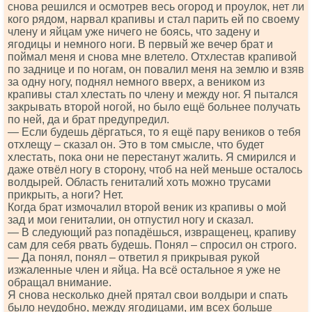
снова решился и осмотрев весь огород и проулок, нет ли
кого рядом, нарвал крапивы и стал парить ей по своему
члену и яйцам уже ничего не боясь, что задену и
ягодицы и немного ноги. В первый же вечер брат и
поймал меня и снова мне влетело. Отхлестав крапивой
по заднице и по ногам, он повалил меня на землю и взяв
за одну ногу, поднял немного вверх, а веником из
крапивы стал хлестать по члену и между ног. Я пытался
закрывать второй ногой, но было ещё больнее получать
по ней, да и брат предупредил.
— Если будешь дёргаться, то я ещё пару веников о тебя
отхлещу – сказал он. Это в том смысле, что будет
хлестать, пока они не перестанут жалить. Я смирился и
даже отвёл ногу в сторону, чтоб на ней меньше осталось
волдырей. Область гениталий хоть можно трусами
прикрыть, а ноги? Нет.
Когда брат измочалил второй веник из крапивы о мой
зад и мои гениталии, он отпустил ногу и сказал.
— В следующий раз попадёшься, извращенец, крапиву
сам для себя рвать будешь. Понял – спросил он строго.
— Да понял, понял – ответил я прикрывая рукой
изжаленные член и яйца. На всё остальное я уже не
обращал внимание.
Я снова несколько дней прятал свои волдыри и спать
было неудобно, между ягодицами, им всех больше