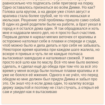
равносильно что подписать себе приговор на порку.
Одно оставалось признаться во всём Димке. Но как?
Голова шла кругом, а на дворе уже стоял август и
крапива стала более грубой, не то что июньская и
июльская. Решение этой проблемы пришло само собой.
В один из дней родители были на работе, а брат уехал в
город и я остался дома один. Я так обрадовался и хоть
мне и надавали много дел, но я просто был счастлив.
Первым делом я нарвал мягких веточек от крапивы и
осторожно натолкал себе в плавки и спереди и сзади,
чтоб можно было и дела делать и про себя не забывать.
Некоторое время крапива при каждом шаге жалила, но
вскоре я привык и чуть ли не каждые полчаса
вытаскивал завядшую и наталкивал свежей. У меня
просто всё шло как по маслу. Всё что мне было велено
сделать, я сделал ещё до обеда при том что за всё это
время у меня всегда были полные плавки крапивы и я
уже не боялся её жжения. Одного я не учёл, что перед
обедом ко мне должен был придти Димка и забыл про
это. Он знал что я если дома один, то калитку всегда
держу закрытой и поэтому не стал стучать, а открыл её
сам и увидел как я вытаскиваю