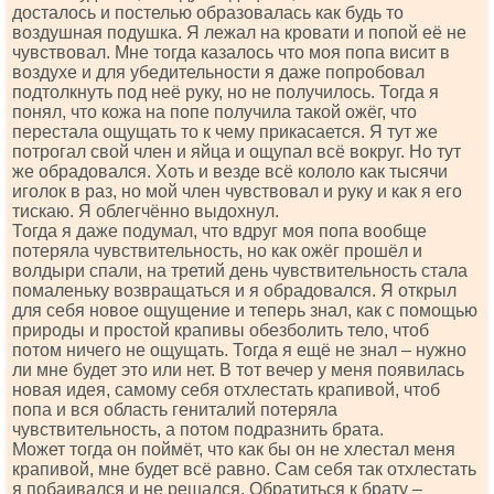
досталось и постелью образовалась как будь то
воздушная подушка. Я лежал на кровати и попой её не
чувствовал. Мне тогда казалось что моя попа висит в
воздухе и для убедительности я даже попробовал
подтолкнуть под неё руку, но не получилось. Тогда я
понял, что кожа на попе получила такой ожёг, что
перестала ощущать то к чему прикасается. Я тут же
потрогал свой член и яйца и ощупал всё вокруг. Но тут
же обрадовался. Хоть и везде всё кололо как тысячи
иголок в раз, но мой член чувствовал и руку и как я его
тискаю. Я облегчённо выдохнул.
Тогда я даже подумал, что вдруг моя попа вообще
потеряла чувствительность, но как ожёг прошёл и
волдыри спали, на третий день чувствительность стала
помаленьку возвращаться и я обрадовался. Я открыл
для себя новое ощущение и теперь знал, как с помощью
природы и простой крапивы обезболить тело, чтоб
потом ничего не ощущать. Тогда я ещё не знал – нужно
ли мне будет это или нет. В тот вечер у меня появилась
новая идея, самому себя отхлестать крапивой, чтоб
попа и вся область гениталий потеряла
чувствительность, а потом подразнить брата.
Может тогда он поймёт, что как бы он не хлестал меня
крапивой, мне будет всё равно. Сам себя так отхлестать
я побаивался и не решался. Обратиться к брату –