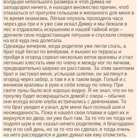
волдыри небольшого размера и чтоб Димка не
заподозрил ничего, я находил множество причин, чтоб
отказаться от прогулок голышом и желанного для меня в
то время онанизма. Лёгкая опухоль проходила часа
через два-три и я уже сам искал Димку и мы бежали в
лес и отдавались искушению и нашей тайной игре –
дрочили свои подрастающие петушки и спускали сперму
на всё куда она долетала.
Однажды вечером, когда родители уже легли спать, а
брат ещё бегал по вечёркам, я вышел из террасы и
пройдя в огород сорвал несколько веток крапивы и стал
легонько хлестать ими по члену и между ног по яичкам,
предварительно широко их расставив. За этим занятием
брат и застукал меня, услышав шлепки, он заглянул в
огород через забор, а там я и в таком виде. Голый и с
веником крапивы в руке и себя хлещу по члену. При
свете луны было всё хорошо видно. Я не знал, что он по
проулку будет возвращаться домой с озера – обычно
они всегда возле клуба встречались с девчонками. То
что брат увидел и узнал, для меня был полный шок и
неожиданность. Пока я нашёл свои плавки и одел их и
вернулся во двор, он уже был там. За то что он тогда не
поднял шум и не сказал ничего родителям, я благодарен
ему и по сей день, но за то что он сделал, я тогда очень
на него рассердился и даже думал как ему отомстить.