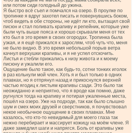
или потом сиди голодный до ужина.
Я быстро всё съел и помчался на озеро. В проулке по
тропинке я вдруг захотел писать и повернувшись боком,
чтоб видеть в обе стороны, не идёт ли кто, вытащил свой
писюн и стал поливать крапиву и репейник, которые уже
были чуть выше пояса и хорошо скрывали меня от тех
кто был в это время в своих огородах. Тропинка была
узкая, и я ещё прижался к зарослям, чтоб чуть что, меня
не было видно. В это время небольшой порыв ветра
качнул верхушки крапивы, и я не успел отскочить.
Листья и стебли прижались к низу живота и к моему
писюну и ужалили его.
Ощущение было такое, как будь-то, сотни тонких иголок
в раз кольнули мой член. Хоть я и был только в одних
плавках, но я отпрянул назад и прикоснулся верхней
частью ягодиц к листьям крапивы сзади. Это было так
неожиданно и неприятно, что я вроде как помню, даже
ругнулся тогда на крапиву и потирая ужаленные места,
пошёл на озеро. Уже на подходе, так как было слышно
шум и смех моих друзей и сверстников, я почувствовал
некое необычное ощущение в своих плавках. Мне
казалось, что кто-то невидимый для моего глаза так
нежно перебирает и массирует кожицу на моём члене. Я
даже замедлил шаги и напрягся. Боль от крапивы уже