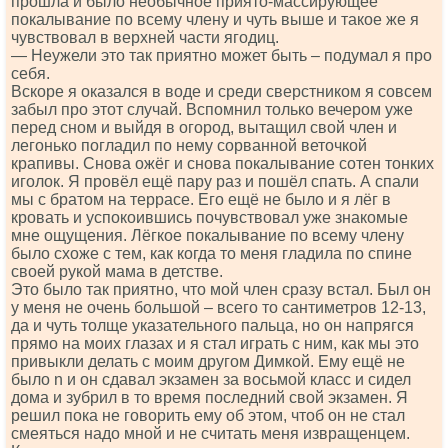
прошла и было необычное приято-массирующее
покалывание по всему члену и чуть выше и такое же я
чувствовал в верхней части ягодиц.
— Неужели это так приятно может быть – подумал я про
себя.
Вскоре я оказался в воде и среди сверстником я совсем
забыл про этот случай. Вспомнил только вечером уже
перед сном и выйдя в огород, вытащил свой член и
легонько погладил по нему сорванной веточкой
крапивы. Снова ожёг и снова покалывание сотен тонких
иголок. Я провёл ещё пару раз и пошёл спать. А спали
мы с братом на террасе. Его ещё не было и я лёг в
кровать и успокоившись почувствовал уже знакомые
мне ощущения. Лёгкое покалывание по всему члену
было схоже с тем, как когда то меня гладила по спине
своей рукой мама в детстве.
Это было так приятно, что мой член сразу встал. Был он
у меня не очень большой – всего то сантиметров 12-13,
да и чуть толще указательного пальца, но он напрягся
прямо на моих глазах и я стал играть с ним, как мы это
привыкли делать с моим другом Димкой. Ему ещё не
было n и он сдавал экзамен за восьмой класс и сидел
дома и зубрил в то время последний свой экзамен. Я
решил пока не говорить ему об этом, чтоб он не стал
смеяться надо мной и не считать меня извращенцем.