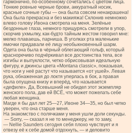
гармонично, по-особенному сочетались с цветом лица.
Тонкие ровные черные брови, аккуратный носик,
красные сочные губы — она была совсем ненакрашена!
Она была прекрасна и без макияжа! Склонив немножко
влево голову Ивона смотрела на меня. Зелёные
бездонные глаза, немного прищурясь смотрели в упор,
скорчив ухмылку, как-будто тайным жестом говорил мне:
мелко плаваешь, парниша. В уголках рта маленькие
ямочки придавали её лицу необыкновенный шарм.
Одета она была в чёрный облегающий гольф, который
красноречиво подчёркивал все достоинства тела, все
изгибы и выпуклости, четко обрисовывая идеальную
фигуру, и джинсы цвета «Моntаnа сlаssiс», показывая,
что ноги у неё растут что называется «от ушей». Левая
рука, обнаженная до локтя уперлась в бок, а правая
была опущена книзу и вперёд, что называется
«дефиле». Да, Всевышний не обидел этот экземпляр
женского пола, дав ей ВСЁ, что может пожелать себе
любая женщина.
Магде я бы дал лет 25—27, Ивоне 34—35, но был четко
уверен, что она старше меня.
На знакомство с полячками у меня ушли доли секунды.
— Sоrry, — сказал я не то менеджеру, не то заму,
— Nеlliе Sаundеrs сегодня себя плохо чувствует и я
отвезу её к себе домой отдохнуть, — и деловито