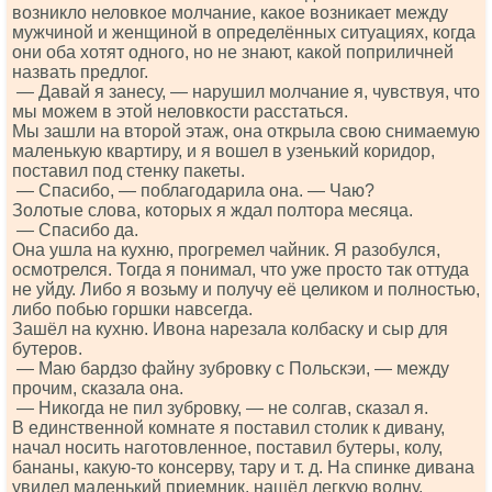
возникло неловкое молчание, какое возникает между
мужчиной и женщиной в определённых ситуациях, когда
они оба хотят одного, но не знают, какой поприличней
назвать предлог.
— Давай я занесу, — нарушил молчание я, чувствуя, что
мы можем в этой неловкости расстаться.
Мы зашли на второй этаж, она открыла свою снимаемую
маленькую квартиру, и я вошел в узенький коридор,
поставил под стенку пакеты.
— Спасибо, — поблагодарила она. — Чаю?
Золотые слова, которых я ждал полтора месяца.
— Спасибо да.
Она ушла на кухню, прогремел чайник. Я разобулся,
осмотрелся. Тогда я понимал, что уже просто так оттуда
не уйду. Либо я возьму и получу её целиком и полностью,
либо побью горшки навсегда.
Зашёл на кухню. Ивона нарезала колбаску и сыр для
бутеров.
— Маю бардзо файну зубровку с Польскэи, — между
прочим, сказала она.
— Никогда не пил зубровку, — не солгав, сказал я.
В единственной комнате я поставил столик к дивану,
начал носить наготовленное, поставил бутеры, колу,
бананы, какую-то консерву, тару и т. д. На спинке дивана
увидел маленький приемник, нашёл легкую волну.