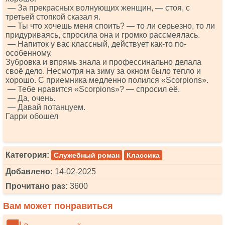
— За прекрасных волнующих женщин, — стоя, с
третьей стопкой сказал я.
— Ты что хочешь меня споить? — то ли серьезно, то ли
придуриваясь, спросила она и громко рассмеялась.
— Напиток у вас классный, действует как-то по-
особенному.
Зубровка и впрямь знала и профессинально делала
своё дело. Несмотря на зиму за окном было тепло и
хорошо. С приемника медленно полился «Sсоrрiоns».
— Тебе нравится «Sсоrрiоns»? — спросил её.
— Да, очень.
— Давай потанцуем.
Гарри обошел
Категория:
Служебный роман
Классика
Добавлено:
14-02-2025
Прочитано раз:
3600
Вам может понравиться