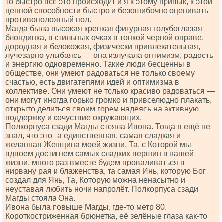
то быстро всё это происходит и я к этому привык, к этой
ценной способности быстро и безошибочно оценивать
противоположный пол.
Магда была высокая крепкая фигурная голубоглазая
блондинка, в стильных очках в тонкой черной оправе,
дородная и белокожая, физически привлекательная,
лучезарно улыбаясь — она излучала оптимизм, радость
и энергию одновременно. Такие люди бесценны в
обществе, они умеют радоваться не только своему
счастью, есть двигатепями идей и оптимизма в
коллективе. Они умеют не только красиво радоваться —
они могут иногда горько громко и привселюдно плакать,
открыто делиться своим горем надеясь на активную
поддержку и сочуствие окружающих.
Полкорпуса сзади Магды стояла Ивона. Тогда я ещё не
знал, что это та единственная, самая сладкая и
желанная Женщина моей жизни, Та, с Которой мы
вдвоем достигнем самых сладких вершин в нашей
жизни, много раз вместе будем проваливаться в
нирвану рая и блаженства, та самая Инь, которую Бог
создал для Янь, Та, Которую можна ненасытно и
неуставая любить ночи напролёт. Полкорпуса сзади
Магды стояла Она.
Ивона была повыше Магды, где-то метр 80.
Короткостриженная брюнетка, её зелёные глаза как-то