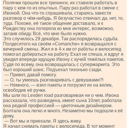
Полячки прошли все тренинги, их ставили работать в
пару с кем-то из опытных. Пару раз работал в смене с
Ивоной. Она что-то спрашивала, стараясь завести
разговор о чём-нибудь. Я безучастно отвечал: да, нет, то,
туда. Похоже, её такое общение доставало, и к
Рождеству она потеряла ко мне интерес, возможно,
затаив обиду. Всё, что мне было нужно.
Это случилось 29 декабря. Так распорядилась судьба.
Полдесятого на своём «Соmаnсhе» я возвращался с
вечерней смены. Жил я в 4-х км от работы и велосипед
помогал добираться на работу. Ехал не спеша, и вдруг я
увидел впереди идущую Ивону с кучей тяжёлых пакетов.
Судя по всему, она возвращалась с супермаркета. Это
был хороший шанс. Подъехал тихонько сзади.
— Привет, давай помогу.
— О, ты умеешь разговаривать с девушками?!
— Немного, — взял пакеты и погрузил их на велик,
освободив её ручки.
Мы шли по Lехdеn rоаd разговаривая ни о чем. Ивона
рассказала, что разведена, имеет сына 10лет, работала
она редкой профессией — цветочным дизайнером.
Болтала она легко и много. Незаметно мы подошли к её
дому.
— Вот мы и приехали. Я здесь живу.
Я начал снимать пакеты с велосипеда. В тот момент