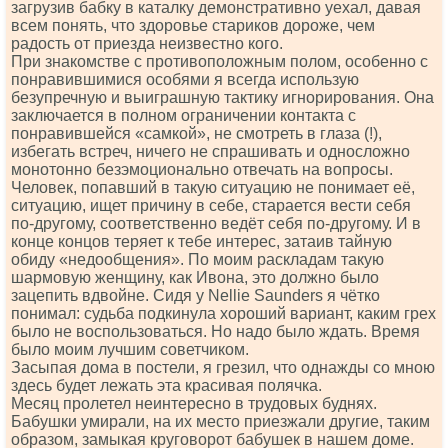
загрузив бабку в каталку демонстративно уехал, давая
всем понять, что здоровье стариков дороже, чем
радость от приезда неизвестно кого.
При знакомстве с противоположным полом, особенно с
понравившимися особями я всегда использую
безупречную и выиграшную тактику игнорирования. Она
заключается в полном ограничении контакта с
понравившейся «самкой», не смотреть в глаза (!),
избегать встреч, ничего не спрашивать и односложно
монотонно безэмоционально отвечать на вопросы.
Человек, попавший в такую ситуацию не понимает её,
ситуацию, ищет причину в себе, старается вести себя
по-другому, соответственно ведёт себя по-другому. И в
конце концов теряет к тебе интерес, затаив тайную
обиду «недообщения». По моим раскладам такую
шармовую женщину, как Ивона, это должно было
зацепить вдвойне. Сидя у Nеlliе Sаundеrs я чётко
понимал: судьба подкинула хороший вариант, каким грех
было не воспользоваться. Но надо было ждать. Время
было моим лучшим советчиком.
Засыпая дома в постели, я грезил, что однажды со мною
здесь будет лежать эта красивая полячка.
Месяц пролетел неинтересно в трудовых буднях.
Бабушки умирали, на их место приезжали другие, таким
образом, замыкая круговорот бабушек в нашем доме.