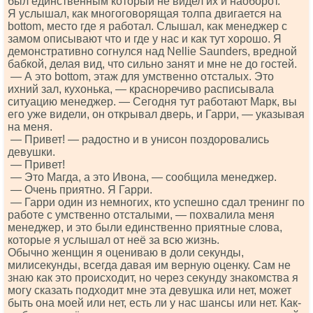
был единственным который не видел их и наоборот.
Я услышал, как многоговорящая толпа двигается на
bоttоm, место где я работал. Слышал, как менеджер с
замом описывают что и где у нас и как тут хорошо. Я
демонстративно согнулся над Nеlliе Sаundеrs, вредной
бабкой, делая вид, что сильно занят и мне не до гостей.
— А это bоttоm, этаж для умственно отсталых. Это
ихний зал, кухонька, — красноречиво расписывала
ситуацию менеджер. — Сегодня тут работают Марк, вы
его уже видели, он открывал дверь, и Гарри, — указывая
на меня.
— Привет! — радостно и в унисон поздоровались
девушки.
— Привет!
— Это Магда, а это Ивона, — сообщила менеджер.
— Очень приятно. Я Гарри.
— Гарри один из немногих, кто успешно сдал тренинг по
работе с умственно отсталыми, — похвалила меня
менеджер, и это были единственно приятные слова,
которые я услышал от неё за всю жизнь.
Обычно женщин я оцениваю в доли секунды,
милисекунды, всегда давая им верную оценку. Сам не
знаю как это происходит, но через секунду знакомства я
могу сказать подходит мне эта девушка или нет, может
быть она моей или нет, есть ли у нас шансы или нет. Как-