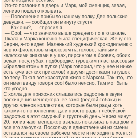
Кто-то позвонил в дверь и Марк, мой сменщик, зевая,
лениво пошел открывать.
— Пополнение прибыло нашему полку. Две польские
девушки, — сообщил он минуту спустя.
— Как они?, — спросил я.
— Сооl, — что значило выше среднего по его шкале.
Шкала у Марка конечно была специфическая. Жену его,
Берни, я-то видел. Маленький худенький крокодильчик с
черно-фиолетовым ирокезом на голове, тайными
кельтскими знаками в ушах, пирсингом в бровях, обоих
веках, носу, губах, подбородке, турецким пластмассовым
«бриллиантом» в пупке (Марк говорил, что у неё и ниже
есть куча всяких приколов) и двумя десятками татушек
по телу. Такая вот красотуля жила с Марком. Так что, что
он имел ввиду говоря сооl было неясно. Там мог быть
кто угодно.
С холла для прихожих слышались радостные звуки
восхищения менеджера, её зама (редкой собаки) и
других членов коллектива, которые были рады хоть
какому-то пополнению, да и просто рады плебейской
радостью в этот смурный и грустный день. Через минут
20, попив чаю, менеджер взялась показывать наш дом и
все его закоулки. Поскольку я единственный из смены
оставался на своем рабочем месте и не ходил в холл, я