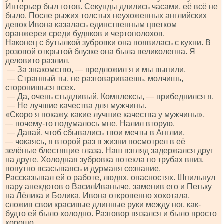
Интерьер был готов. Секунды длились часами, её всё не
было. После рыжих толстых неухоженных английских
девок Ивона казалась единственным цветком
оранжереи среди будяков и чертополохов.
Наконец с бутылкой зубровки она появилась с кухни. В
розовой открытой блузке она была великолепна. Я
деловито разлил.
— За знакомство, — предложил я и мы выпили.
— Странный ты, не разговариваешь, молчишь,
сторонишься всех.
— Да, очень стыдливый. Комплексы, — прибеднился я.
— Не лучшие качества для мужчины.
«Скоро я покажу, какие лучшие качества у мужчины»,
— почему-то подумалось мне. Налил вторую.
— Давай, чтоб сбывались твои мечты в Англии,
— чокаясь, я второй раз в жизни посмотрел в её
зелёные блестящие глаза. Наш взгляд задержался друг
на друге. Холодная зубровка потекла по трубах вниз,
попутно всасываясь и дурманя сознание.
Рассказывал ей о работе, людях, опасностях. Шпильнул
пару анекдотов о ВасилИваныче, заменив его и Петьку
на Лёлика и Болика. Ивона откровенно хохотала,
сложив свои красивые длинные руки между ног, как-
будто ей было холодно. Разговор вязался и было просто
хорошо.