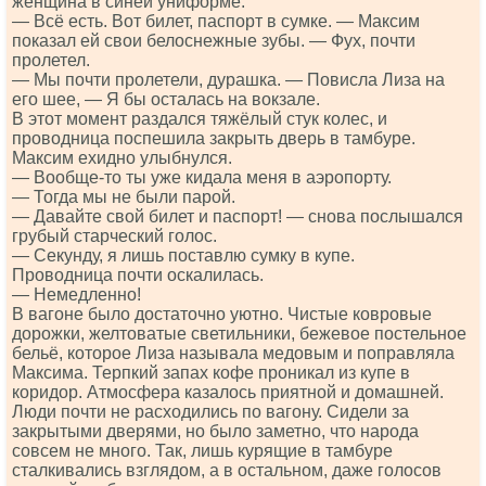
женщина в синей униформе.
— Всё есть. Вот билет, паспорт в сумке. — Максим
показал ей свои белоснежные зубы. — Фух, почти
пролетел.
— Мы почти пролетели, дурашка. — Повисла Лиза на
его шее, — Я бы осталась на вокзале.
В этот момент раздался тяжёлый стук колес, и
проводница поспешила закрыть дверь в тамбуре.
Максим ехидно улыбнулся.
— Вообще-то ты уже кидала меня в аэропорту.
— Тогда мы не были парой.
— Давайте свой билет и паспорт! — снова послышался
грубый старческий голос.
— Секунду, я лишь поставлю сумку в купе.
Проводница почти оскалилась.
— Немедленно!
В вагоне было достаточно уютно. Чистые ковровые
дорожки, желтоватые светильники, бежевое постельное
бельё, которое Лиза называла медовым и поправляла
Максима. Терпкий запах кофе проникал из купе в
коридор. Атмосфера казалось приятной и домашней.
Люди почти не расходились по вагону. Сидели за
закрытыми дверями, но было заметно, что народа
совсем не много. Так, лишь курящие в тамбуре
сталкивались взглядом, а в остальном, даже голосов