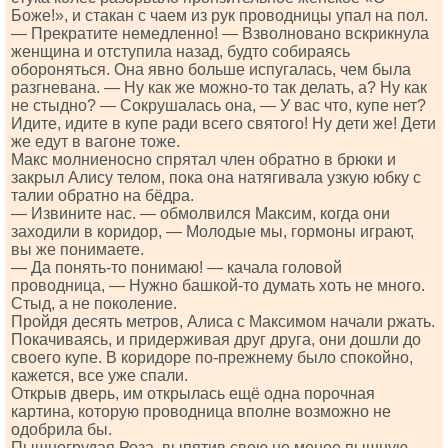
Боже!», и стакан с чаем из рук проводницы упал на пол.
— Прекратите немедленно! — Взволновано вскрикнула
женщина и отступила назад, будто собираясь
обороняться. Она явно больше испугалась, чем была
разгневана. — Ну как же можно-то так делать, а? Ну как
не стыдно? — Сокрушалась она, — У вас что, купе нет?
Идите, идите в купе ради всего святого! Ну дети же! Дети
же едут в вагоне тоже.
Макс молниеносно спрятал член обратно в брюки и
закрыл Алису телом, пока она натягивала узкую юбку с
талии обратно на бёдра.
— Извините нас. — обмолвился Максим, когда они
заходили в коридор, — Молодые мы, гормоны играют,
вы же понимаете.
— Да понять-то понимаю! — качала головой
проводница, — Нужно башкой-то думать хоть не много.
Стыд, а не поколение.
Пройдя десять метров, Алиса с Максимом начали ржать.
Покачиваясь, и придерживая друг друга, они дошли до
своего купе. В коридоре по-прежнему было спокойно,
кажется, все уже спали.
Открыв дверь, им открылась ещё одна порочная
картина, которую проводница вполне возможно не
одобрила бы.
Пышногрудая Роза, выпятив свою не менее пышную,