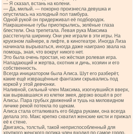
— Я сказал, встань на колени.
— Да, милый. — покорно произнесла девушка и
опустилась на холодный пол тамбура.
Одной рукой он придерживал её подбородок.
Накрашенные губы приоткрылись, зелёные глаза
блестели. Она трепетала. Левая рука Максима
расстегнула ширинку. Они уже играли в эти игры. На
круизном лайнере, в лифте, в кинотеатре. Иногда Лиза
начинала вырываться, иногда даже наиграно звала на
помощь, зная, что вокруг никого нет.
Это была очень простая, но жёсткая ролевая игра.
Нападающий и жертва, охотник и дичь, хозяин и его
собственность.
Всегда инициатором была Алиса. Шут его разберёт,
какие ещё извращённые фантазии скрывались под
коркой у этой девчонки.
Наливной, сильный член Максима, изогнувшийся вверх,
как вырвавшаяся из клетки змея, дерзко вошёл в рот
Алисы. Пара грубых движений и тушь на миловидном
личике рекой потекла по щекам.
Алиса стала отталкивать его бёдра руками, она всегда
делала это. Макс крепко схватил женские кисти и прижал
её к стене.
Двигаясь, толстый, такой неприспособленный для
хрупкого женского ротика член входил по самое горло.