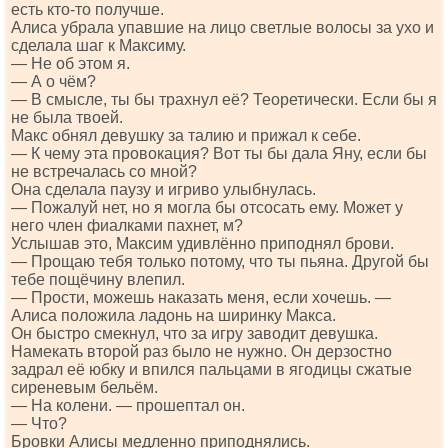
есть кто-то получше.
Алиса убрала упавшие на лицо светлые волосы за ухо и
сделала шаг к Максиму.
— Не об этом я.
— А о чём?
— В смысле, ты бы трахнул её? Теоретически. Если бы я
не была твоей.
Макс обнял девушку за талию и прижал к себе.
— К чему эта провокация? Вот ты бы дала Яну, если бы
не встречалась со мной?
Она сделала паузу и игриво улыбнулась.
— Пожалуй нет, но я могла бы отсосать ему. Может у
него член фиалками пахнет, м?
Услышав это, Максим удивлённо приподнял брови.
— Прощаю тебя только потому, что ты пьяна. Другой бы
тебе пощёчину влепил.
— Прости, можешь наказать меня, если хочешь. —
Алиса положила ладонь на ширинку Макса.
Он быстро смекнул, что за игру заводит девушка.
Намекать второй раз было не нужно. Он дерзостно
задрал её юбку и впился пальцами в ягодицы сжатые
сиреневым бельём.
— На колени. — прошептал он.
— Что?
Бровки Алисы медленно приподнялись.