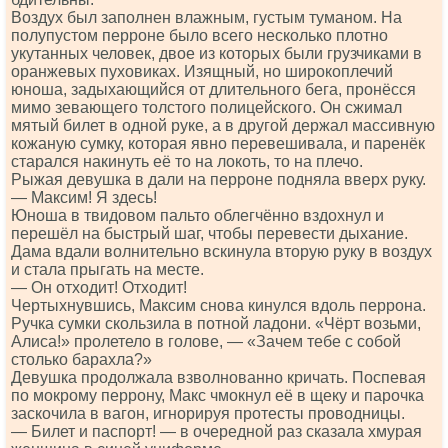
Воздух был заполнен влажным, густым туманом. На
полупустом перроне было всего несколько плотно
укутанных человек, двое из которых были грузчиками в
оранжевых пуховиках. Изящный, но широкоплечий
юноша, задыхающийся от длительного бега, пронёсся
мимо зевающего толстого полицейского. Он сжимал
мятый билет в одной руке, а в другой держал массивную
кожаную сумку, которая явно перевешивала, и паренёк
старался накинуть её то на локоть, то на плечо.
Рыжая девушка в дали на перроне подняла вверх руку.
— Максим! Я здесь!
Юноша в твидовом пальто облегчённо вздохнул и
перешёл на быстрый шаг, чтобы перевести дыхание.
Дама вдали волнительно вскинула вторую руку в воздух
и стала прыгать на месте.
— Он отходит! Отходит!
Чертыхнувшись, Максим снова кинулся вдоль перрона.
Ручка сумки скользила в потной ладони. «Чёрт возьми,
Алиса!» пролетело в голове, — «Зачем тебе с собой
столько барахла?»
Девушка продолжала взволнованно кричать. Поспевая
по мокрому перрону, Макс чмокнул её в щеку и парочка
заскочила в вагон, игнорируя протесты проводницы.
— Билет и паспорт! — в очередной раз сказала хмурая