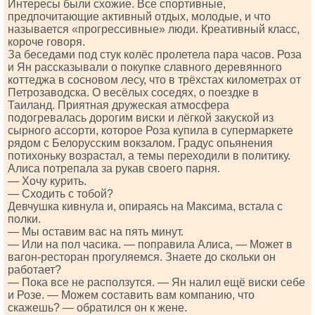
Интересы были схожие. Все спортивные,
предпочитающие активный отдых, молодые, и что
называется «прогрессивные» люди. Креативный класс,
короче говоря.
За беседами под стук колёс пролетела пара часов. Роза
и Ян рассказывали о покупке славного деревянного
коттеджа в сосновом лесу, что в трёхстах километрах от
Петрозаводска. О весёлых соседях, о поездке в
Таиланд. Приятная дружеская атмосфера
подогревалась дорогим виски и лёгкой закуской из
сырного ассорти, которое Роза купила в супермаркете
рядом с Белорусским вокзалом. Градус опьянения
потихоньку возрастал, а темы переходили в политику.
Алиса потрепала за рукав своего парня.
— Хочу курить.
— Сходить с тобой?
Девчушка кивнула и, опираясь на Максима, встала с
полки.
— Мы оставим вас на пять минут.
— Или на пол часика. — поправила Алиса, — Может в
вагон-ресторан прогуляемся. Знаете до скольки он
работает?
— Пока все не расползутся. — Ян налил ещё виски себе
и Розе. — Можем составить вам компанию, что
скажешь? — обратился он к жене.