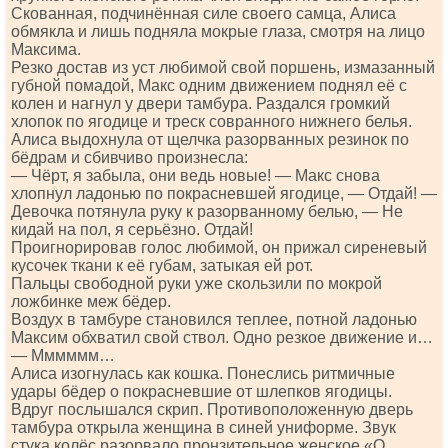
Скованная, подчинённая силе своего самца, Алиса
обмякла и лишь подняла мокрые глаза, смотря на лицо
Максима.
Резко достав из уст любимой свой поршень, измазанный
губной помадой, Макс одним движением поднял её с
колен и нагнул у двери тамбура. Раздался громкий
хлопок по ягодице и треск совранного нижнего белья.
Алиса выдохнула от щелчка разорванных резинок по
бёдрам и сбивчиво произнесла:
— Чёрт, я забыла, они ведь новые! — Макс снова
хлопнул ладонью по покрасневшей ягодице, — Отдай! —
Девочка потянула руку к разорванному белью, — Не
кидай на пол, я серьёзно. Отдай!
Проигнорировав голос любимой, он прижал сиреневый
кусочек ткани к её губам, затыкая ей рот.
Пальцы свободной руки уже скользили по мокрой
ложбинке меж бёдер.
Воздух в тамбуре становился теплее, потной ладонью
Максим обхватил свой ствол. Одно резкое движение и…
— Мммммм…
Алиса изогнулась как кошка. Понеслись ритмичные
удары бёдер о покрасневшие от шлепков ягодицы.
Вдруг послышался скрип. Противоположенную дверь
тамбура открыла женщина в синей униформе. Звук
стука колёс разорвало пронзительное женское «О