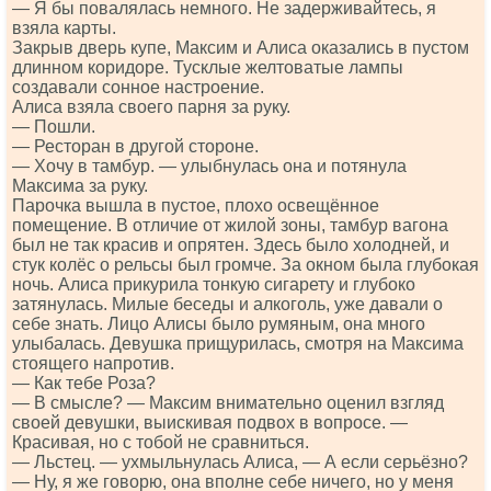
— Я бы повалялась немного. Не задерживайтесь, я
взяла карты.
Закрыв дверь купе, Максим и Алиса оказались в пустом
длинном коридоре. Тусклые желтоватые лампы
создавали сонное настроение.
Алиса взяла своего парня за руку.
— Пошли.
— Ресторан в другой стороне.
— Хочу в тамбур. — улыбнулась она и потянула
Максима за руку.
Парочка вышла в пустое, плохо освещённое
помещение. В отличие от жилой зоны, тамбур вагона
был не так красив и опрятен. Здесь было холодней, и
стук колёс о рельсы был громче. За окном была глубокая
ночь. Алиса прикурила тонкую сигарету и глубоко
затянулась. Милые беседы и алкоголь, уже давали о
себе знать. Лицо Алисы было румяным, она много
улыбалась. Девушка прищурилась, смотря на Максима
стоящего напротив.
— Как тебе Роза?
— В смысле? — Максим внимательно оценил взгляд
своей девушки, выискивая подвох в вопросе. —
Красивая, но с тобой не сравниться.
— Льстец. — ухмыльнулась Алиса, — А если серьёзно?
— Ну, я же говорю, она вполне себе ничего, но у меня