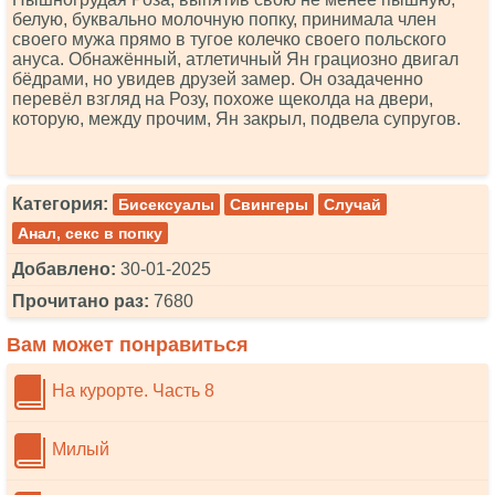
белую, буквально молочную попку, принимала член
своего мужа прямо в тугое колечко своего польского
ануса. Обнажённый, атлетичный Ян грациозно двигал
бёдрами, но увидев друзей замер. Он озадаченно
перевёл взгляд на Розу, похоже щеколда на двери,
которую, между прочим, Ян закрыл, подвела супругов.
Категория:
Бисексуалы
Свингеры
Случай
Анал, секс в попку
Добавлено:
30-01-2025
Прочитано раз:
7680
Вам может понравиться
На курорте. Часть 8
Милый