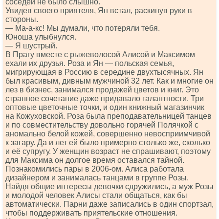
соседей не было слышно.
Увидев своего приятеля, Ян встал, раскинув руки в
стороны.
— Ма-а-кс! Мы думали, что потеряли тебя.
Юноша улыбнулся.
— Я шустрый.
В Прагу вместе с рыжеволосой Алисой и Максимом
ехали их друзья. Роза и Ян — польская семья,
мигрирующая в Россию в середине двухтысячных. Ян
был красивым, дивным мужчиной 32 лет. Как и многие он
лез в бизнес, занимался продажей цветов и книг. Это
странное сочетание даже придавало галантности. Три
оптовые цветочные точки, и один книжный магазинчик
на Кожуховской. Роза была преподавательницей танцев
и по совместительству довольно горячей Полячкой с
аномально белой кожей, совершенно невосприимчивой
к загару. Да и лет ей было примерно столько же, сколько
и её супругу. У женщин возраст не спрашивают, поэтому
для Максима он долгое время оставался тайной.
Познакомились пары в 2006-ом. Алиса работала
дизайнером и занималась танцами в группе Розы.
Найдя общие интересы девочки сдружились, а муж Розы
и молодой человек Алисы стали общаться, как бы
автоматически. Парни даже записались в один спортзал,
чтобы поддерживать приятельские отношения.